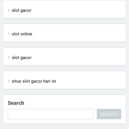
slot gacor
slot online
slot gacor
situs slot gacor hari ini
Search
SEARCH