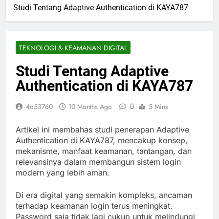
Studi Tentang Adaptive Authentication di KAYA787
TEKNOLOGI & KEAMANAN DIGITAL
Studi Tentang Adaptive
Authentication di KAYA787
0
4d53760
10 Months Ago
5 Mins
Artikel ini membahas studi penerapan Adaptive
Authentication di KAYA787, mencakup konsep,
mekanisme, manfaat keamanan, tantangan, dan
relevansinya dalam membangun sistem login
modern yang lebih aman.
Di era digital yang semakin kompleks, ancaman
terhadap keamanan login terus meningkat.
Password saja tidak lagi cukup untuk melindungi