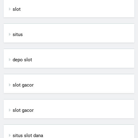
slot
situs
depo slot
slot gacor
slot gacor
situs slot dana