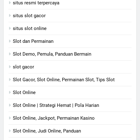
situs resmi terpercaya
situs slot gacor
situs slot online
Slot dan Permainan
Slot Demo, Pemula, Panduan Bermain
slot gacor
Slot Gacor, Slot Online, Permainan Slot, Tips Slot
Slot Online
Slot Online | Strategi Hemat | Pola Harian
Slot Online, Jackpot, Permainan Kasino
Slot Online, Judi Online, Panduan