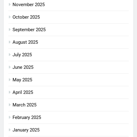
November 2025
October 2025
September 2025
August 2025
July 2025
June 2025
May 2025
April 2025
March 2025
February 2025
January 2025