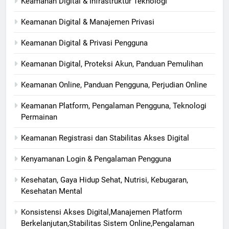
Keamanan Digital & Infrastruktur Teknologi
Keamanan Digital & Manajemen Privasi
Keamanan Digital & Privasi Pengguna
Keamanan Digital, Proteksi Akun, Panduan Pemulihan
Keamanan Online, Panduan Pengguna, Perjudian Online
Keamanan Platform, Pengalaman Pengguna, Teknologi
Permainan
Keamanan Registrasi dan Stabilitas Akses Digital
Kenyamanan Login & Pengalaman Pengguna
Kesehatan, Gaya Hidup Sehat, Nutrisi, Kebugaran,
Kesehatan Mental
Konsistensi Akses Digital,Manajemen Platform
Berkelanjutan,Stabilitas Sistem Online,Pengalaman