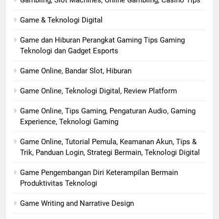
Gambling, Slot Machines, Online Gambling, Casino Tips
Game & Teknologi Digital
Game dan Hiburan Perangkat Gaming Tips Gaming
Teknologi dan Gadget Esports
Game Online, Bandar Slot, Hiburan
Game Online, Teknologi Digital, Review Platform
Game Online, Tips Gaming, Pengaturan Audio, Gaming
Experience, Teknologi Gaming
Game Online, Tutorial Pemula, Keamanan Akun, Tips &
Trik, Panduan Login, Strategi Bermain, Teknologi Digital
Game Pengembangan Diri Keterampilan Bermain
Produktivitas Teknologi
Game Writing and Narrative Design