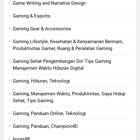
Game Writing and Narrative Design
Gaming & Esports
Gaming Gear & Accessories
Gaming Lifestyle, Kesehatan & Kenyamanan Bermain,
Produktivitas Gamer, Ruang & Peralatan Gaming
Gaming Sehat Pengembangan Diri Tips Gaming
Manajemen Waktu Hiburan Digital
Gaming, Hiburan, Teknologi
Gaming, Manajemen Waktu, Produktivitas, Gaya Hidup
Sehat, Tips Gaming
Gaming, Panduan Online, Teknologi
Gaming, Panduan, Champion4D
horas88