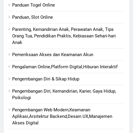
Panduan Togel Online
Panduan, Slot Online
Parenting, Kemandirian Anak, Perawatan Anak, Tips
Orang Tua, Pendidikan Praktis, Kebiasaan Sehari-hari
Anak
Pemeriksaan Akses dan Keamanan Akun
Pengalaman Online,Platform Digital,Hiburan Interaktif
Pengembangan Diri & Sikap Hidup
Pengembangan Diri, Kemandirian, Karier, Gaya Hidup,
Psikologi
Pengembangan Web Modern,Keamanan
Aplikasi,Arsitektur Backend,Desain UX,Manajemen
Akses Digital