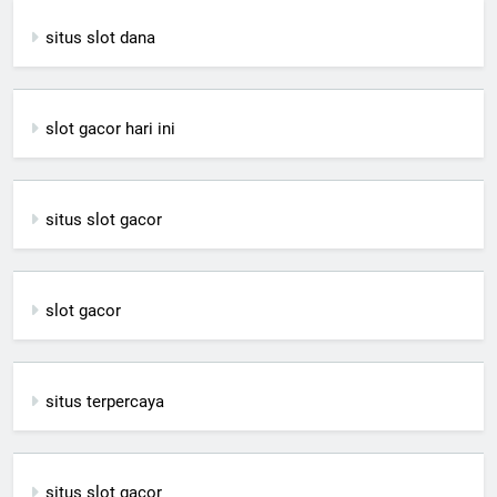
situs slot dana
slot gacor hari ini
situs slot gacor
slot gacor
situs terpercaya
situs slot gacor