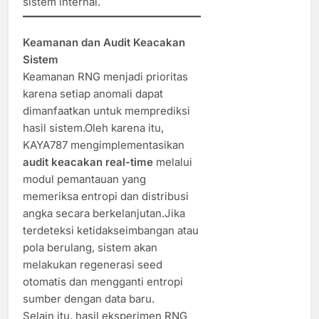
sistem internal.
Keamanan dan Audit Keacakan
Sistem
Keamanan RNG menjadi prioritas
karena setiap anomali dapat
dimanfaatkan untuk memprediksi
hasil sistem.Oleh karena itu,
KAYA787 mengimplementasikan
audit keacakan real-time
melalui
modul pemantauan yang
memeriksa entropi dan distribusi
angka secara berkelanjutan.Jika
terdeteksi ketidakseimbangan atau
pola berulang, sistem akan
melakukan regenerasi seed
otomatis dan mengganti entropi
sumber dengan data baru.
Selain itu, hasil eksperimen RNG