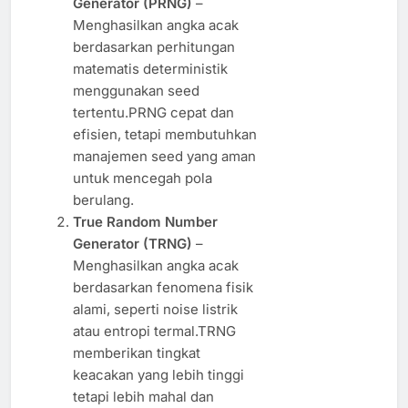
Generator (PRNG)
–
Menghasilkan angka acak
berdasarkan perhitungan
matematis deterministik
menggunakan seed
tertentu.PRNG cepat dan
efisien, tetapi membutuhkan
manajemen seed yang aman
untuk mencegah pola
berulang.
True Random Number
Generator (TRNG)
–
Menghasilkan angka acak
berdasarkan fenomena fisik
alami, seperti noise listrik
atau entropi termal.TRNG
memberikan tingkat
keacakan yang lebih tinggi
tetapi lebih mahal dan