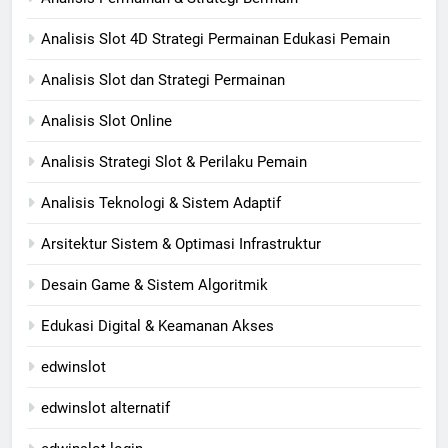
Analisis Slot 4D Strategi Permainan Edukasi Pemain
Analisis Slot dan Strategi Permainan
Analisis Slot Online
Analisis Strategi Slot & Perilaku Pemain
Analisis Teknologi & Sistem Adaptif
Arsitektur Sistem & Optimasi Infrastruktur
Desain Game & Sistem Algoritmik
Edukasi Digital & Keamanan Akses
edwinslot
edwinslot alternatif