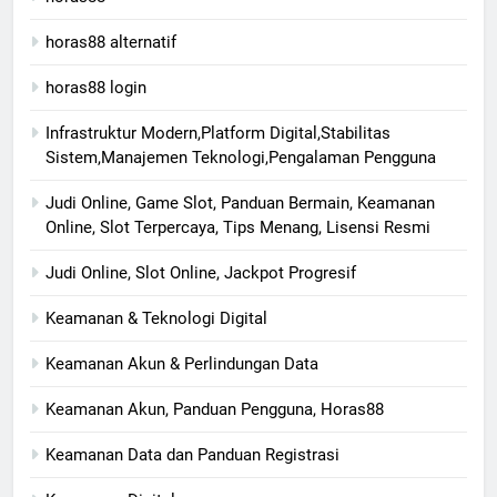
horas88 alternatif
horas88 login
Infrastruktur Modern,Platform Digital,Stabilitas
Sistem,Manajemen Teknologi,Pengalaman Pengguna
Judi Online, Game Slot, Panduan Bermain, Keamanan
Online, Slot Terpercaya, Tips Menang, Lisensi Resmi
Judi Online, Slot Online, Jackpot Progresif
Keamanan & Teknologi Digital
Keamanan Akun & Perlindungan Data
Keamanan Akun, Panduan Pengguna, Horas88
Keamanan Data dan Panduan Registrasi