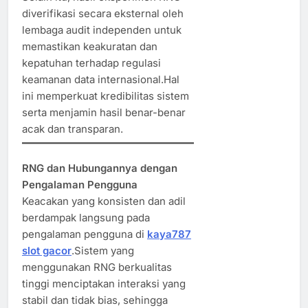
diverifikasi secara eksternal oleh
lembaga audit independen untuk
memastikan keakuratan dan
kepatuhan terhadap regulasi
keamanan data internasional.Hal
ini memperkuat kredibilitas sistem
serta menjamin hasil benar-benar
acak dan transparan.
RNG dan Hubungannya dengan
Pengalaman Pengguna
Keacakan yang konsisten dan adil
berdampak langsung pada
pengalaman pengguna di
kaya787
slot gacor
.Sistem yang
menggunakan RNG berkualitas
tinggi menciptakan interaksi yang
stabil dan tidak bias, sehingga