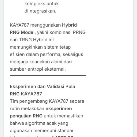
kompleks untuk
diintegrasikan.
KAYA787 menggunakan
Hybrid
RNG Model
, yakni kombinasi PRNG
dan TRNG.Hybrid ini
memungkinkan sistem tetap
efisien dalam performa, sekaligus
menjaga keacakan alami dari
sumber entropi eksternal.
Eksperimen dan Validasi Pola
RNG KAYA787
Tim pengembang KAYA787 secara
rutin melakukan
eksperimen
pengujian RNG
untuk memastikan
bahwa algoritma acak yang
digunakan memenuhi standar