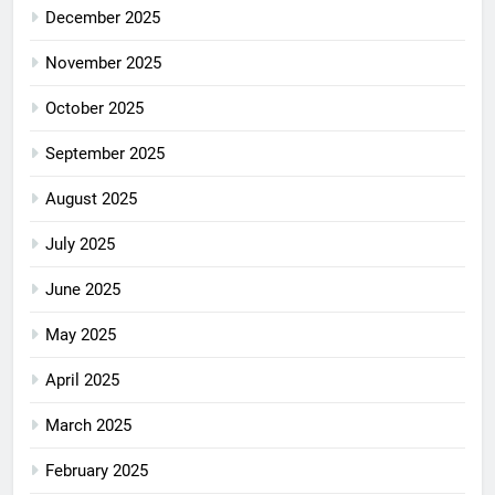
December 2025
November 2025
October 2025
September 2025
August 2025
July 2025
June 2025
May 2025
April 2025
March 2025
February 2025