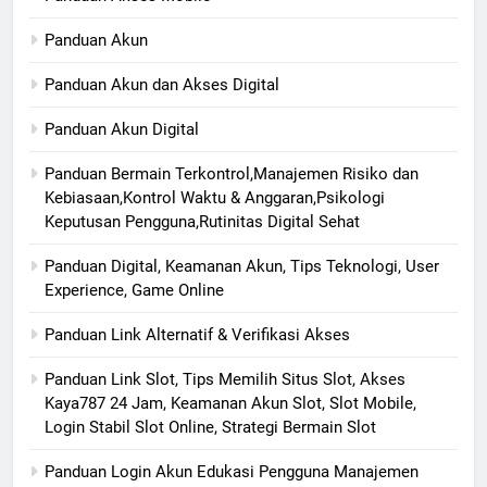
Panduan Akun
Panduan Akun dan Akses Digital
Panduan Akun Digital
Panduan Bermain Terkontrol,Manajemen Risiko dan
Kebiasaan,Kontrol Waktu & Anggaran,Psikologi
Keputusan Pengguna,Rutinitas Digital Sehat
Panduan Digital, Keamanan Akun, Tips Teknologi, User
Experience, Game Online
Panduan Link Alternatif & Verifikasi Akses
Panduan Link Slot, Tips Memilih Situs Slot, Akses
Kaya787 24 Jam, Keamanan Akun Slot, Slot Mobile,
Login Stabil Slot Online, Strategi Bermain Slot
Panduan Login Akun Edukasi Pengguna Manajemen