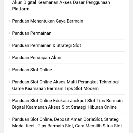
Akun Digital Keamanan Akses Dasar Penggunaan
Platform
Panduan Menentukan Gaya Bermain
Panduan Permainan
Panduan Permainan & Strategi Slot
Panduan Persiapan Akun
Panduan Slot Online
Panduan Slot Online Akses Multi-Perangkat Teknologi
Game Keamanan Bermain Tips Slot Modern
Panduan Slot Online Edukasi Jackpot Slot Tips Bermain
Digital Keamanan Akses Slot Strategi Hiburan Online
Panduan Slot Online, Deposit Aman CorlaSlot, Strategi
Modal Kecil, Tips Bermain Slot, Cara Memilih Situs Slot