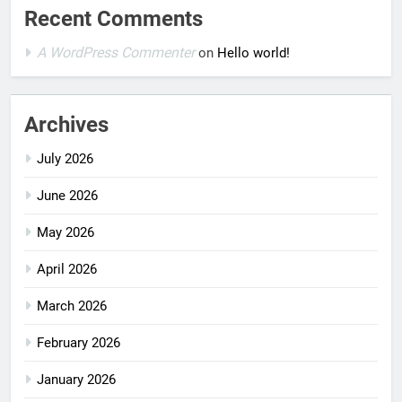
Recent Comments
A WordPress Commenter
on
Hello world!
Archives
July 2026
June 2026
May 2026
April 2026
March 2026
February 2026
January 2026