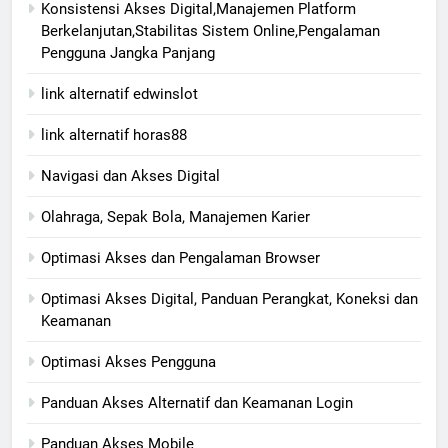
Konsistensi Akses Digital,Manajemen Platform
Berkelanjutan,Stabilitas Sistem Online,Pengalaman
Pengguna Jangka Panjang
link alternatif edwinslot
link alternatif horas88
Navigasi dan Akses Digital
Olahraga, Sepak Bola, Manajemen Karier
Optimasi Akses dan Pengalaman Browser
Optimasi Akses Digital, Panduan Perangkat, Koneksi dan
Keamanan
Optimasi Akses Pengguna
Panduan Akses Alternatif dan Keamanan Login
Panduan Akses Mobile