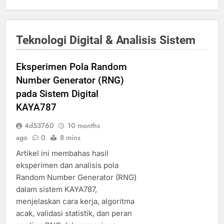
Teknologi Digital & Analisis Sistem
Eksperimen Pola Random
Number Generator (RNG)
pada Sistem Digital
KAYA787
4d53760
10 months
ago
0
8 mins
Artikel ini membahas hasil
eksperimen dan analisis pola
Random Number Generator (RNG)
dalam sistem KAYA787,
menjelaskan cara kerja, algoritma
acak, validasi statistik, dan peran