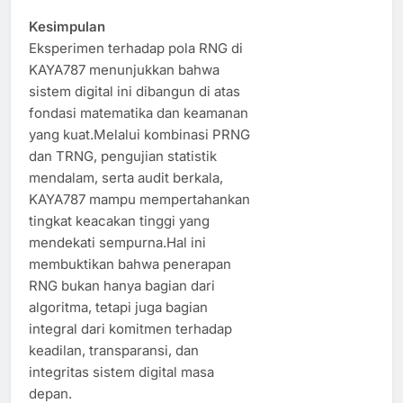
Kesimpulan
Eksperimen terhadap pola RNG di
KAYA787 menunjukkan bahwa
sistem digital ini dibangun di atas
fondasi matematika dan keamanan
yang kuat.Melalui kombinasi PRNG
dan TRNG, pengujian statistik
mendalam, serta audit berkala,
KAYA787 mampu mempertahankan
tingkat keacakan tinggi yang
mendekati sempurna.Hal ini
membuktikan bahwa penerapan
RNG bukan hanya bagian dari
algoritma, tetapi juga bagian
integral dari komitmen terhadap
keadilan, transparansi, dan
integritas sistem digital masa
depan.