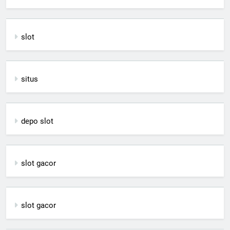
slot
situs
depo slot
slot gacor
slot gacor