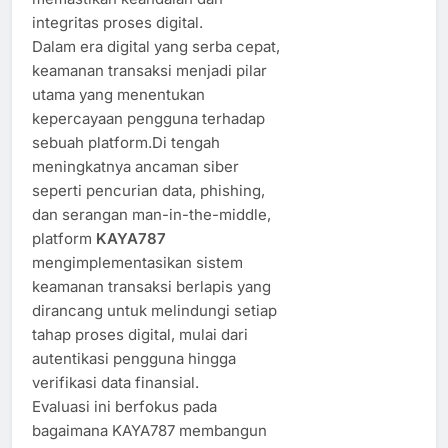
integritas proses digital.
Dalam era digital yang serba cepat,
keamanan transaksi menjadi pilar
utama yang menentukan
kepercayaan pengguna terhadap
sebuah platform.Di tengah
meningkatnya ancaman siber
seperti pencurian data, phishing,
dan serangan man-in-the-middle,
platform
KAYA787
mengimplementasikan sistem
keamanan transaksi berlapis yang
dirancang untuk melindungi setiap
tahap proses digital, mulai dari
autentikasi pengguna hingga
verifikasi data finansial.
Evaluasi ini berfokus pada
bagaimana KAYA787 membangun