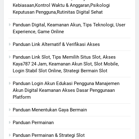
Kebiasaan,Kontrol Waktu & Anggaran,Psikologi
Keputusan Pengguna,Rutinitas Digital Sehat
Panduan Digital, Keamanan Akun, Tips Teknologi, User
Experience, Game Online
Panduan Link Alternatif & Verifikasi Akses
Panduan Link Slot, Tips Memilih Situs Slot, Akses
Kaya787 24 Jam, Keamanan Akun Slot, Slot Mobile,
Login Stabil Slot Online, Strategi Bermain Slot
Panduan Login Akun Edukasi Pengguna Manajemen
Akun Digital Keamanan Akses Dasar Penggunaan
Platform
Panduan Menentukan Gaya Bermain
Panduan Permainan
Panduan Permainan & Strategi Slot