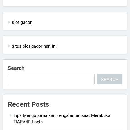
slot gacor
situs slot gacor hari ini
Search
SEARCH
Recent Posts
Tips Mengoptimalkan Pengalaman saat Membuka
TIARA4D Login