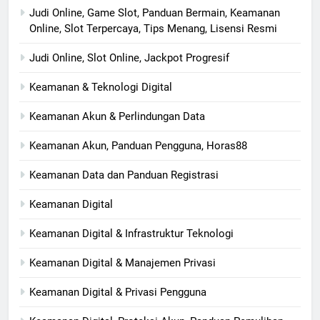
Judi Online, Game Slot, Panduan Bermain, Keamanan
Online, Slot Terpercaya, Tips Menang, Lisensi Resmi
Judi Online, Slot Online, Jackpot Progresif
Keamanan & Teknologi Digital
Keamanan Akun & Perlindungan Data
Keamanan Akun, Panduan Pengguna, Horas88
Keamanan Data dan Panduan Registrasi
Keamanan Digital
Keamanan Digital & Infrastruktur Teknologi
Keamanan Digital & Manajemen Privasi
Keamanan Digital & Privasi Pengguna