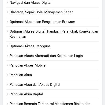
Navigasi dan Akses Digital
Olahraga, Sepak Bola, Manajemen Karier
Optimasi Akses dan Pengalaman Browser
Optimasi Akses Digital, Panduan Perangkat, Koneksi dan
Keamanan
Optimasi Akses Pengguna
Panduan Akses Alternatif dan Keamanan Login
Panduan Akses Mobile
Panduan Akun
Panduan Akun dan Akses Digital
Panduan Akun Digital
Panduan Bermain Terkontrol,Manajemen Risiko dan