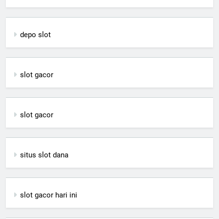
depo slot
slot gacor
slot gacor
situs slot dana
slot gacor hari ini