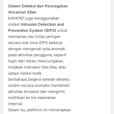
Sistem Deteksi dan Pencegahan
Ancaman Siber
KAYA787 juga menggunakan
sistem
Intrusion Detection and
Prevention System (IDPS)
untuk
memantau lalu lintas jaringan
secara real-time.IDPS bekerja
dengan mengenali pola anomali
pada aktivitas pengguna, seperti
login dari lokasi mencurigakan,
lonjakan transaksi tiba-tiba, atau
upaya injeksi kode
berbahaya.Segera setelah deteksi,
sistem secara otomatis memblokir
aktivitas tersebut dan mengirim
notifikasi ke tim keamanan
internal.
Selain itu, platform ini menerapkan