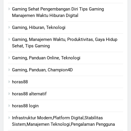
Gaming Sehat Pengembangan Diri Tips Gaming
Manajemen Waktu Hiburan Digital
Gaming, Hiburan, Teknologi
Gaming, Manajemen Waktu, Produktivitas, Gaya Hidup
Sehat, Tips Gaming
Gaming, Panduan Online, Teknologi
Gaming, Panduan, Champion4D
horas88
horas88 alternatif
horas88 login
Infrastruktur Modern,Platform Digital,Stabilitas
Sistem,Manajemen Teknologi,Pengalaman Pengguna