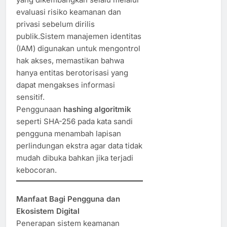
evaluasi risiko keamanan dan
privasi sebelum dirilis
publik.Sistem manajemen identitas
(IAM) digunakan untuk mengontrol
hak akses, memastikan bahwa
hanya entitas berotorisasi yang
dapat mengakses informasi
sensitif.
Penggunaan
hashing algoritmik
seperti SHA-256 pada kata sandi
pengguna menambah lapisan
perlindungan ekstra agar data tidak
mudah dibuka bahkan jika terjadi
kebocoran.
Manfaat Bagi Pengguna dan
Ekosistem Digital
Penerapan sistem keamanan