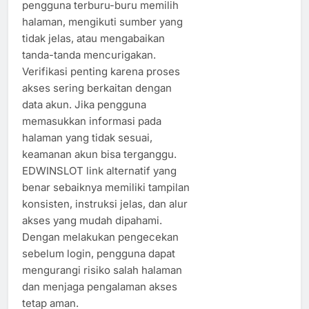
pengguna terburu-buru memilih
halaman, mengikuti sumber yang
tidak jelas, atau mengabaikan
tanda-tanda mencurigakan.
Verifikasi penting karena proses
akses sering berkaitan dengan
data akun. Jika pengguna
memasukkan informasi pada
halaman yang tidak sesuai,
keamanan akun bisa terganggu.
EDWINSLOT link alternatif yang
benar sebaiknya memiliki tampilan
konsisten, instruksi jelas, dan alur
akses yang mudah dipahami.
Dengan melakukan pengecekan
sebelum login, pengguna dapat
mengurangi risiko salah halaman
dan menjaga pengalaman akses
tetap aman.