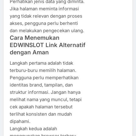
Perhatikan jenis data yang diminta.
Jika halaman meminta informasi
yang tidak relevan dengan proses
akses, pengguna perlu berhenti
dan melakukan pengecekan ulang.
Cara Menemukan
EDWINSLOT Link Alternatif
dengan Aman
Langkah pertama adalah tidak
terburu-buru memilih halaman.
Pengguna perlu memperhatikan
identitas brand, tampilan, dan
struktur informasi. Jangan hanya
melihat nama yang muncul, tetapi
cek apakah halaman tersebut
terlihat konsisten dan mudah
dipahami.
Langkah kedua adalah
menggunakan browser terbaru.