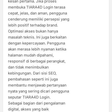
kesan pertama. Jika proses
membuka TIARA4D Login terasa
cepat, jelas, dan aman, pengguna
cenderung memiliki persepsi yang
lebih positif terhadap brand.
Optimasi akses bukan hanya
masalah teknis. Ini juga berkaitan
dengan kepercayaan. Pengguna
akan merasa lebih nyaman ketika
halaman mudah dipahami,
responsif di berbagai perangkat,
dan tidak menimbulkan
kebingungan. Dari sisi SEO,
pembahasan seperti ini juga
membantu menjawab pertanyaan
nyata yang sering dicari pengguna
seputar TIARA4D Login.
Sebagai bagian dari pengalaman
digital, akses yang baik