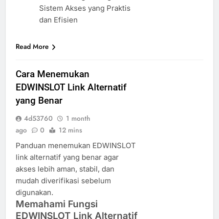
Sistem Akses yang Praktis
dan Efisien
Read More
Cara Menemukan
EDWINSLOT Link Alternatif
yang Benar
4d53760
1 month
ago
0
12 mins
Panduan menemukan EDWINSLOT
link alternatif yang benar agar
akses lebih aman, stabil, dan
mudah diverifikasi sebelum
digunakan.
Memahami Fungsi
EDWINSLOT Link Alternatif