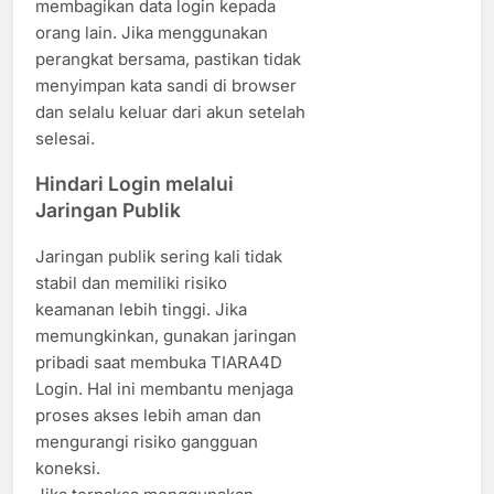
membagikan data login kepada
orang lain. Jika menggunakan
perangkat bersama, pastikan tidak
menyimpan kata sandi di browser
dan selalu keluar dari akun setelah
selesai.
Hindari Login melalui
Jaringan Publik
Jaringan publik sering kali tidak
stabil dan memiliki risiko
keamanan lebih tinggi. Jika
memungkinkan, gunakan jaringan
pribadi saat membuka TIARA4D
Login. Hal ini membantu menjaga
proses akses lebih aman dan
mengurangi risiko gangguan
koneksi.