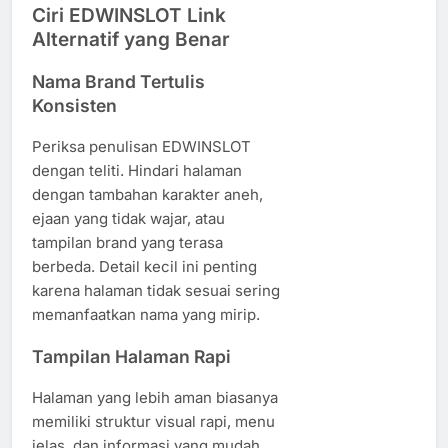
Ciri EDWINSLOT Link
Alternatif yang Benar
Nama Brand Tertulis
Konsisten
Periksa penulisan EDWINSLOT
dengan teliti. Hindari halaman
dengan tambahan karakter aneh,
ejaan yang tidak wajar, atau
tampilan brand yang terasa
berbeda. Detail kecil ini penting
karena halaman tidak sesuai sering
memanfaatkan nama yang mirip.
Tampilan Halaman Rapi
Halaman yang lebih aman biasanya
memiliki struktur visual rapi, menu
jelas, dan informasi yang mudah