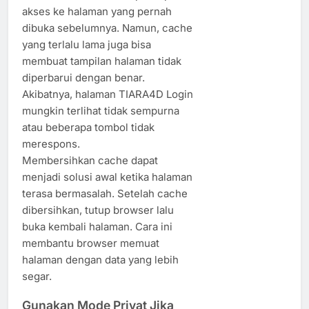
akses ke halaman yang pernah
dibuka sebelumnya. Namun, cache
yang terlalu lama juga bisa
membuat tampilan halaman tidak
diperbarui dengan benar.
Akibatnya, halaman TIARA4D Login
mungkin terlihat tidak sempurna
atau beberapa tombol tidak
merespons.
Membersihkan cache dapat
menjadi solusi awal ketika halaman
terasa bermasalah. Setelah cache
dibersihkan, tutup browser lalu
buka kembali halaman. Cara ini
membantu browser memuat
halaman dengan data yang lebih
segar.
Gunakan Mode Privat Jika