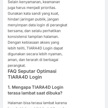
Selain kenyamanan, keamanan
juga harus menjadi prioritas.
Gunakan kata sandi yang kuat,
hindari jaringan publik, jangan
menyimpan data login di perangkat
bersama, dan selalu perhatikan
konsistensi tampilan halaman.
Dengan kebiasaan akses yang
lebih teliti, TIARA4D Login dapat
digunakan secara lebih nyaman,
aman, dan terarah di berbagai
perangkat.
FAQ Seputar Optimasi
TIARA4D Login
1. Mengapa TIARA4D Login
terasa lambat saat dibuka?
Halaman bisa terasa lambat karena