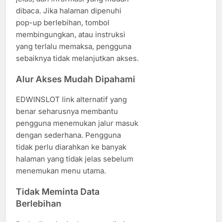
dibaca. Jika halaman dipenuhi
pop-up berlebihan, tombol
membingungkan, atau instruksi
yang terlalu memaksa, pengguna
sebaiknya tidak melanjutkan akses.
Alur Akses Mudah Dipahami
EDWINSLOT link alternatif yang
benar seharusnya membantu
pengguna menemukan jalur masuk
dengan sederhana. Pengguna
tidak perlu diarahkan ke banyak
halaman yang tidak jelas sebelum
menemukan menu utama.
Tidak Meminta Data
Berlebihan