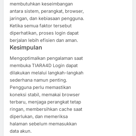
membutuhkan keseimbangan
antara sistem, perangkat, browser,
jaringan, dan kebiasaan pengguna.
Ketika semua faktor tersebut
diperhatikan, proses login dapat
berjalan lebih efisien dan aman.
Kesimpulan
Mengoptimalkan pengalaman saat
membuka TIARA4D Login dapat
dilakukan melalui langkah-langkah
sederhana namun penting.
Pengguna perlu memastikan
koneksi stabil, memakai browser
terbaru, menjaga perangkat tetap
ringan, membersihkan cache saat
diperlukan, dan memeriksa
halaman sebelum memasukkan
data akun.