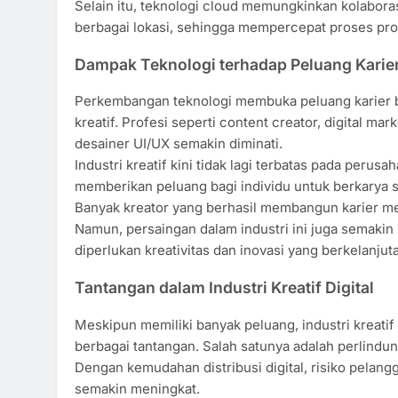
Selain itu, teknologi cloud memungkinkan kolaborasi
berbagai lokasi, sehingga mempercepat proses pro
Dampak Teknologi terhadap Peluang Karie
Perkembangan teknologi membuka peluang karier b
kreatif. Profesi seperti content creator, digital mar
desainer UI/UX semakin diminati.
Industri kreatif kini tidak lagi terbatas pada perusah
memberikan peluang bagi individu untuk berkarya s
Banyak kreator yang berhasil membangun karier mela
Namun, persaingan dalam industri ini juga semakin 
diperlukan kreativitas dan inovasi yang berkelanjut
Tantangan dalam Industri Kreatif Digital
Meskipun memiliki banyak peluang, industri kreati
berbagai tantangan. Salah satunya adalah perlindun
Dengan kemudahan distribusi digital, risiko pelang
semakin meningkat.