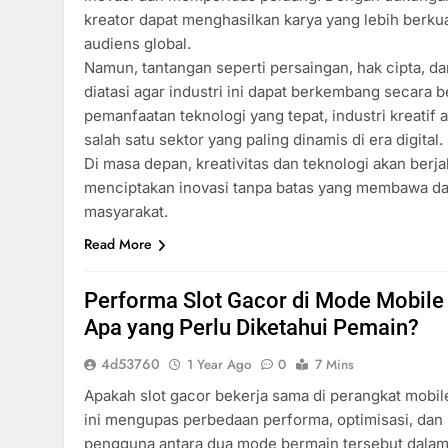
kreator dapat menghasilkan karya yang lebih berku
audiens global.
Namun, tantangan seperti persaingan, hak cipta, da
diatasi agar industri ini dapat berkembang secara 
pemanfaatan teknologi yang tepat, industri kreatif 
salah satu sektor yang paling dinamis di era digital.
Di masa depan, kreativitas dan teknologi akan berja
menciptakan inovasi tanpa batas yang membawa da
masyarakat.
Read More
Performa Slot Gacor di Mode Mobile
Apa yang Perlu Diketahui Pemain?
4d53760
1 Year Ago
0
7 Mins
Apakah slot gacor bekerja sama di perangkat mobil
ini mengupas perbedaan performa, optimisasi, da
pengguna antara dua mode bermain tersebut dalam k