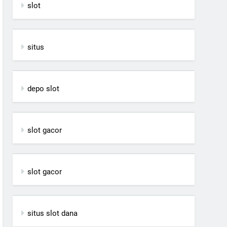
slot
situs
depo slot
slot gacor
slot gacor
situs slot dana