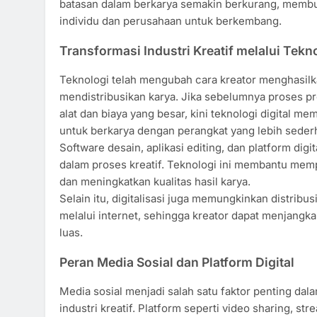
batasan dalam berkarya semakin berkurang, membu
individu dan perusahaan untuk berkembang.
Transformasi Industri Kreatif melalui Tekn
Teknologi telah mengubah cara kreator menghasil
mendistribusikan karya. Jika sebelumnya proses 
alat dan biaya yang besar, kini teknologi digital m
untuk berkarya dengan perangkat yang lebih seder
Software desain, aplikasi editing, dan platform digi
dalam proses kreatif. Teknologi ini membantu mem
dan meningkatkan kualitas hasil karya.
Selain itu, digitalisasi juga memungkinkan distribus
melalui internet, sehingga kreator dapat menjangka
luas.
Peran Media Sosial dan Platform Digital
Media sosial menjadi salah satu faktor penting d
industri kreatif. Platform seperti video sharing, st