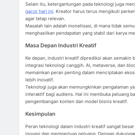
Selain itu, ketergantungan pada teknologi juga me
gacor hari ini
. Kreator harus terus mengikuti perk
agar tetap relevan.
Masalah lain adalah monetisasi, di mana tidak semu
menghasilkan pendapatan yang stabil dari karya me
Masa Depan Industri Kreatif
Ke depan, industri kreatif diprediksi akan semaki
integrasi teknologi canggih. AI, metaverse, dan bl
memainkan peran penting dalam menciptakan ekosi
lebih inovatif.
Teknologi juga akan memungkinkan pengalaman yan
interaktif bagi audiens. Hal ini membuka peluang b
pengembangan konten dan model bisnis kreatif.
Kesimpulan
Peran teknologi dalam industri kreatif sangat bes
inovasi dan memperluas peluang. Dengan dukungan 