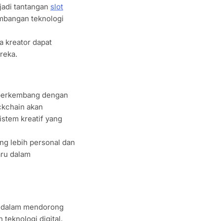
njadi tantangan
slot
embangan teknologi
a kreator dapat
reka.
n berkembang dengan
ockchain akan
stem kreatif yang
g lebih personal dan
aru dalam
ar dalam mendorong
teknologi digital,