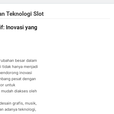
an Teknologi Slot
f: Inovasi yang
rubahan besar dalam
gi tidak hanya menjadi
 mendorong inovasi
rkembang pesat dengan
or untuk
an mudah diakses oleh
desain grafis, musik,
gan adanya teknologi,