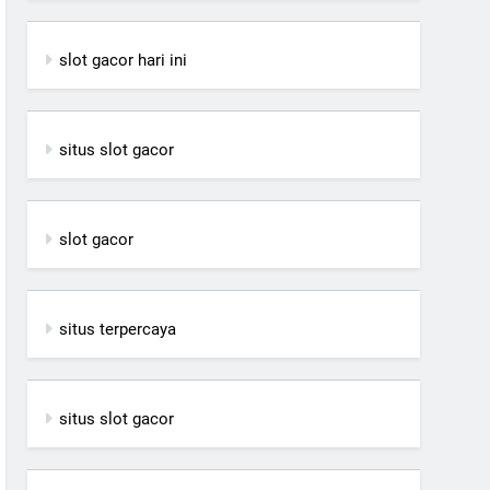
slot gacor hari ini
situs slot gacor
slot gacor
situs terpercaya
situs slot gacor