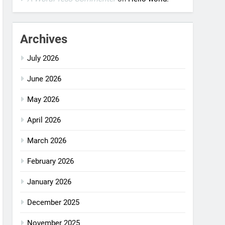
Archives
July 2026
June 2026
May 2026
April 2026
March 2026
February 2026
January 2026
December 2025
November 2025