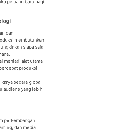
ka peluang baru bagi
ologi
kan dan
produksi membutuhkan
emungkinkan siapa saja
hana.
tal menjadi alat utama
percepat produksi
i karya secara global
u audiens yang lebih
alam perkembangan
reaming, dan media