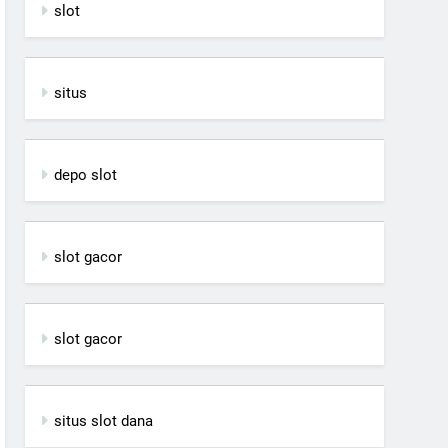
slot
situs
depo slot
slot gacor
slot gacor
situs slot dana