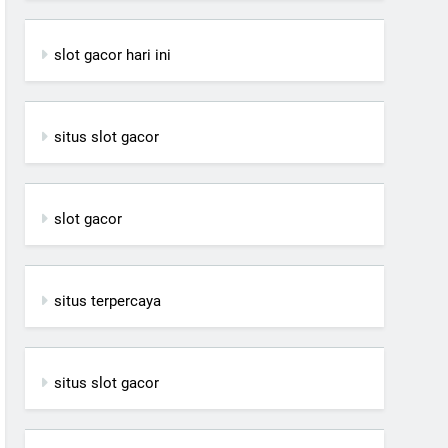
slot gacor hari ini
situs slot gacor
slot gacor
situs terpercaya
situs slot gacor