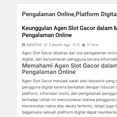
Pengalaman Online,Platform Digital
Keunggulan Agen Slot Gacor dalam
Pengalaman Online
4d53760
3 Months Ago
0
17 Mins
Agen Slot Gacor dibahas dari sisi pengalaman onli
digital, dan kenyamanan pengguna secara informati
Memahami Agen Slot Gacor dalam
Pengalaman Online
Agen Slot Gacor menjadi salah satu keyword yang b
pengguna digital karena berkaitan dengan hiburan 
platform, informasi resmi, dan pengalaman penggu
terhadap istilah ini menunjukkan bahwa pengguna t
menemukan nama atau akses tertentu, tetapi juga
bagaimana sebuah platform digital dapat memberi