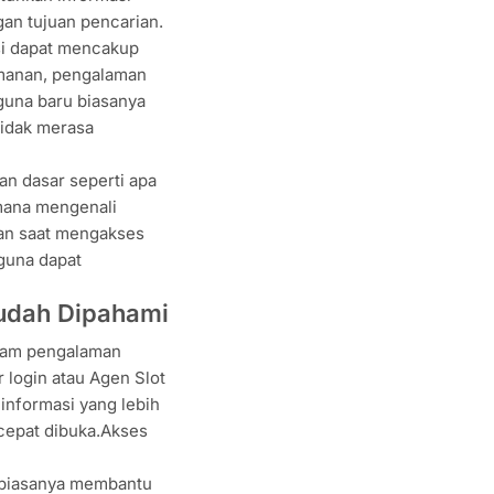
gan tujuan pencarian.
si dapat mencakup
amanan, pengalaman
guna baru biasanya
tidak merasa
n dasar seperti apa
imana mengenali
kan saat mengakses
gguna dapat
Mudah Dipahami
alam pengalaman
 login atau Agen Slot
informasi yang lebih
 cepat dibuka.Akses
s biasanya membantu