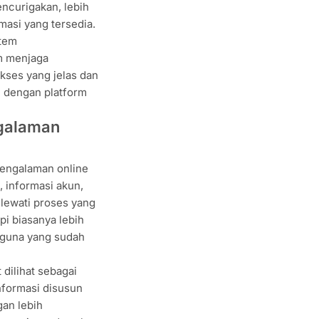
ncurigakan, lebih
masi yang tersedia.
stem
m menjaga
kses yang jelas dan
i dengan platform
galaman
pengalaman online
 informasi akun,
lewati proses yang
i biasanya lebih
guna yang sudah
dilihat sebagai
nformasi disusun
an lebih