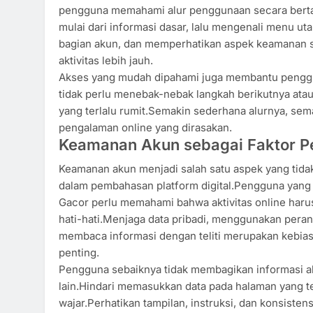
pengguna memahami alur penggunaan secara bert
mulai dari informasi dasar, lalu mengenali menu 
bagian akun, dan memperhatikan aspek keamanan 
aktivitas lebih jauh.
Akses yang mudah dipahami juga membantu peng
tidak perlu menebak-nebak langkah berikutnya ata
yang terlalu rumit.Semakin sederhana alurnya, se
pengalaman online yang dirasakan.
Keamanan Akun sebagai Faktor P
Keamanan akun menjadi salah satu aspek yang tida
dalam pembahasan platform digital.Pengguna yang
Gacor perlu memahami bahwa aktivitas online haru
hati-hati.Menjaga data pribadi, menggunakan pera
membaca informasi dengan teliti merupakan kebia
penting.
Pengguna sebaiknya tidak membagikan informasi a
lain.Hindari memasukkan data pada halaman yang ter
wajar.Perhatikan tampilan, instruksi, dan konsisten