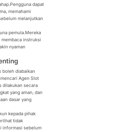
ahap.Pengguna dapat
utama, memahami
sebelum melanjutkan
guna pemula.Mereka
u membaca instruksi
makin nyaman
enting
k boleh diabaikan
 mencari Agen Slot
s dilakukan secara
ngkat yang aman, dan
saan dasar yang
kun kepada pihak
lihat tidak
si informasi sebelum