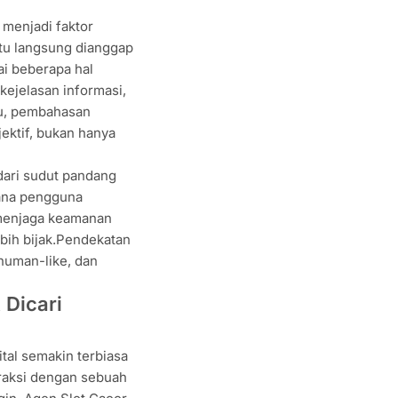
menjadi faktor
tu langsung dianggap
i beberapa hal
 kejelasan informasi,
tu, pembahasan
ektif, bukan hanya
dari sudut pandang
ana pengguna
 menjaga keamanan
bih bijak.Pendekatan
 human-like, dan
Dicari
tal semakin terbiasa
eraksi dengan sebuah