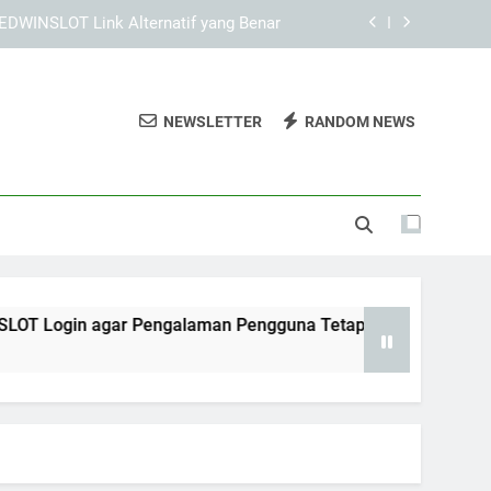
DWINSLOT Link Alternatif yang Benar
r Pengalaman Pengguna Tetap Nyaman
tif dengan Panduan yang Lebih Terarah
NEWSLETTER
RANDOM NEWS
galaman saat Membuka TIARA4D Login
duan Untuk Hidup Sehat, Produktif, Dan Penuh Makna.
DWINSLOT Link Alternatif yang Benar
r Pengalaman Pengguna Tetap Nyaman
tif dengan Panduan yang Lebih Terarah
agar Pengalaman Pengguna Tetap Nyaman
Login Edwin
2 Months Ago