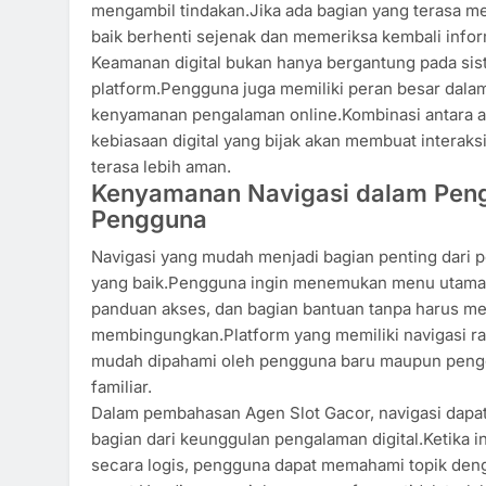
mengambil tindakan.Jika ada bagian yang terasa me
baik berhenti sejenak dan memeriksa kembali infor
Keamanan digital bukan hanya bergantung pada si
platform.Pengguna juga memiliki peran besar dala
kenyamanan pengalaman online.Kombinasi antara a
kebiasaan digital yang bijak akan membuat interaks
terasa lebih aman.
Kenyamanan Navigasi dalam Pen
Pengguna
Navigasi yang mudah menjadi bagian penting dari 
yang baik.Pengguna ingin menemukan menu utama,
panduan akses, dan bagian bantuan tanpa harus me
membingungkan.Platform yang memiliki navigasi rap
mudah dipahami oleh pengguna baru maupun peng
familiar.
Dalam pembahasan Agen Slot Gacor, navigasi dapat 
bagian dari keunggulan pengalaman digital.Ketika i
secara logis, pengguna dapat memahami topik deng