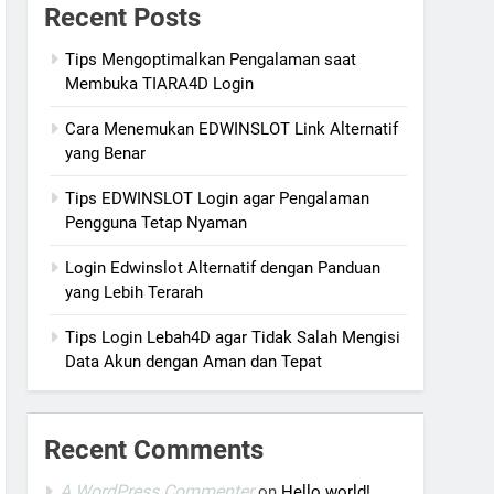
Recent Posts
Tips Mengoptimalkan Pengalaman saat
Membuka TIARA4D Login
Cara Menemukan EDWINSLOT Link Alternatif
yang Benar
Tips EDWINSLOT Login agar Pengalaman
Pengguna Tetap Nyaman
Login Edwinslot Alternatif dengan Panduan
yang Lebih Terarah
Tips Login Lebah4D agar Tidak Salah Mengisi
Data Akun dengan Aman dan Tepat
Recent Comments
A WordPress Commenter
on
Hello world!