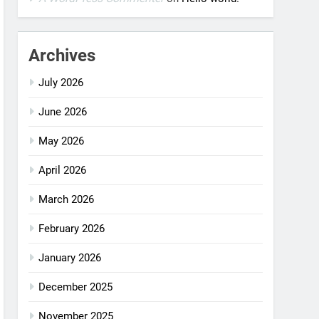
Archives
July 2026
June 2026
May 2026
April 2026
March 2026
February 2026
January 2026
December 2025
November 2025