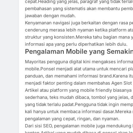
cepat.Heading yang jelas, paragraf yang tidak terlal
pembahasan yang sistematis akan membantu pe
jawaban dengan mudah.
Kenyamanan navigasi juga berkaitan dengan rasa 
cenderung merasa lebih nyaman ketika platform at
struktur yang konsisten.Mereka tahu bagian mana 
informasi apa yang perlu diperhatikan lebih dulu.
Pengalaman Mobile yang Semakin
Mayoritas pengguna digital kini mengakses informa
mobile.Ponsel menjadi alat utama untuk mencari p
panduan, dan memahami informasi brand.Karena it
menjadi faktor penting dalam membahas Agen Slot
Artikel atau platform yang mobile friendly biasanya
sederhana, teks mudah dibaca, tombol yang jelas, d
yang tidak terlalu padat.Pengguna tidak ingin memp
kali hanya untuk membaca informasi dasar.Merek
pengalaman yang cepat, ringan, dan nyaman.
Dari sisi SEO, pengalaman mobile juga mendukung k
konten.Artikel yang mudah dibaca di ponsel akan 