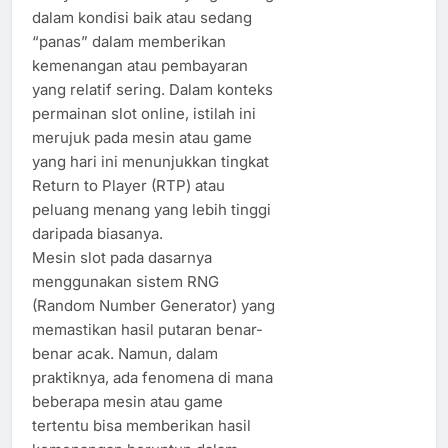
dalam kondisi baik atau sedang
“panas” dalam memberikan
kemenangan atau pembayaran
yang relatif sering. Dalam konteks
permainan slot online, istilah ini
merujuk pada mesin atau game
yang hari ini menunjukkan tingkat
Return to Player (RTP) atau
peluang menang yang lebih tinggi
daripada biasanya.
Mesin slot pada dasarnya
menggunakan sistem RNG
(Random Number Generator) yang
memastikan hasil putaran benar-
benar acak. Namun, dalam
praktiknya, ada fenomena di mana
beberapa mesin atau game
tertentu bisa memberikan hasil