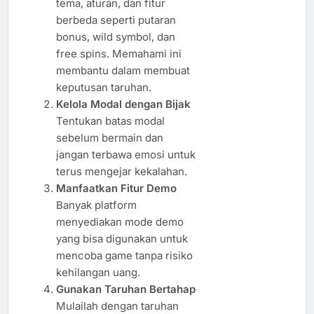
tema, aturan, dan fitur
berbeda seperti putaran
bonus, wild symbol, dan
free spins. Memahami ini
membantu dalam membuat
keputusan taruhan.
Kelola Modal dengan Bijak
Tentukan batas modal
sebelum bermain dan
jangan terbawa emosi untuk
terus mengejar kekalahan.
Manfaatkan Fitur Demo
Banyak platform
menyediakan mode demo
yang bisa digunakan untuk
mencoba game tanpa risiko
kehilangan uang.
Gunakan Taruhan Bertahap
Mulailah dengan taruhan