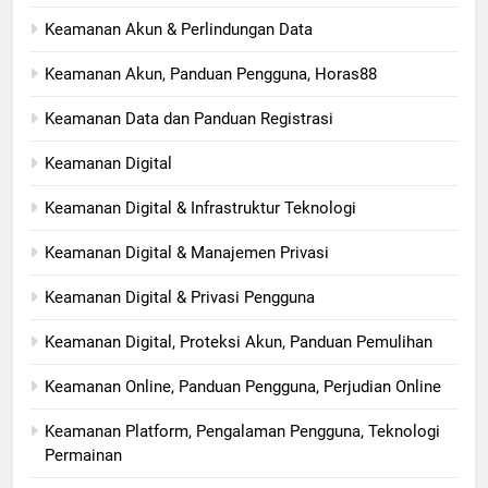
Keamanan Akun & Perlindungan Data
Keamanan Akun, Panduan Pengguna, Horas88
Keamanan Data dan Panduan Registrasi
Keamanan Digital
Keamanan Digital & Infrastruktur Teknologi
Keamanan Digital & Manajemen Privasi
Keamanan Digital & Privasi Pengguna
Keamanan Digital, Proteksi Akun, Panduan Pemulihan
Keamanan Online, Panduan Pengguna, Perjudian Online
Keamanan Platform, Pengalaman Pengguna, Teknologi
Permainan