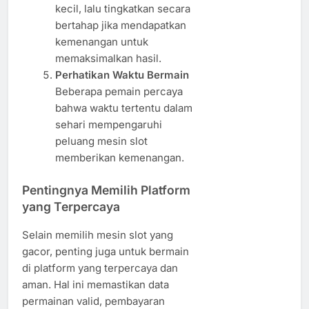
kecil, lalu tingkatkan secara
bertahap jika mendapatkan
kemenangan untuk
memaksimalkan hasil.
Perhatikan Waktu Bermain
Beberapa pemain percaya
bahwa waktu tertentu dalam
sehari mempengaruhi
peluang mesin slot
memberikan kemenangan.
Pentingnya Memilih Platform
yang Terpercaya
Selain memilih mesin slot yang
gacor, penting juga untuk bermain
di platform yang terpercaya dan
aman. Hal ini memastikan data
permainan valid, pembayaran