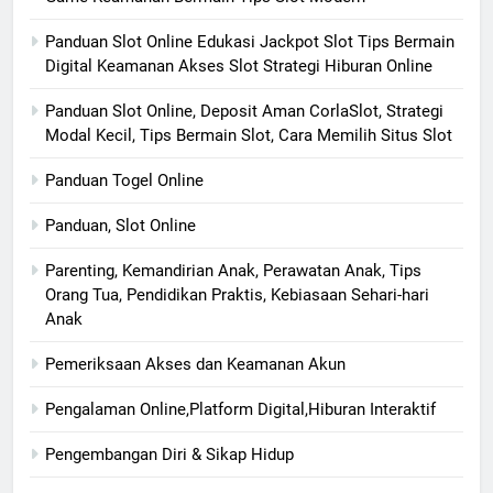
Panduan Slot Online Edukasi Jackpot Slot Tips Bermain
Digital Keamanan Akses Slot Strategi Hiburan Online
Panduan Slot Online, Deposit Aman CorlaSlot, Strategi
Modal Kecil, Tips Bermain Slot, Cara Memilih Situs Slot
Panduan Togel Online
Panduan, Slot Online
Parenting, Kemandirian Anak, Perawatan Anak, Tips
Orang Tua, Pendidikan Praktis, Kebiasaan Sehari-hari
Anak
Pemeriksaan Akses dan Keamanan Akun
Pengalaman Online,Platform Digital,Hiburan Interaktif
Pengembangan Diri & Sikap Hidup