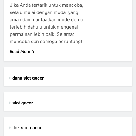
Jika Anda tertarik untuk mencoba,
selalu mulai dengan modal yang
aman dan manfaatkan mode demo
terlebih dahulu untuk mengenal
permainan lebih baik. Selamat
mencoba dan semoga beruntung!
Read More
dana slot gacor
slot gacor
link slot gacor