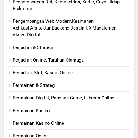
Pengembangan Diri, Kemandirian, Karier, Gaya Hidup,
Psikologi
Pengembangan Web Modern,Keamanan
Aplikasi,Arsitektur Backend,Desain UX,Manajemen
Akses Digital
Perjudian & Strategi
Perjudian Online, Taruhan Olahraga
Perjudian, Slot, Kasino Online
Permainan & Strategi
Permainan Digital, Panduan Game, Hiburan Online
Permainan Kasino
Permainan Kasino Online
Permainan Online