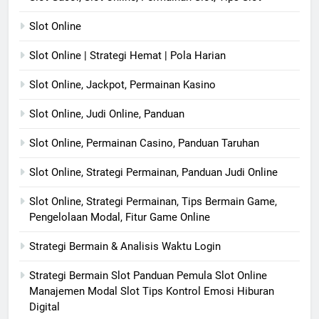
Slot Online
Slot Online | Strategi Hemat | Pola Harian
Slot Online, Jackpot, Permainan Kasino
Slot Online, Judi Online, Panduan
Slot Online, Permainan Casino, Panduan Taruhan
Slot Online, Strategi Permainan, Panduan Judi Online
Slot Online, Strategi Permainan, Tips Bermain Game,
Pengelolaan Modal, Fitur Game Online
Strategi Bermain & Analisis Waktu Login
Strategi Bermain Slot Panduan Pemula Slot Online
Manajemen Modal Slot Tips Kontrol Emosi Hiburan
Digital