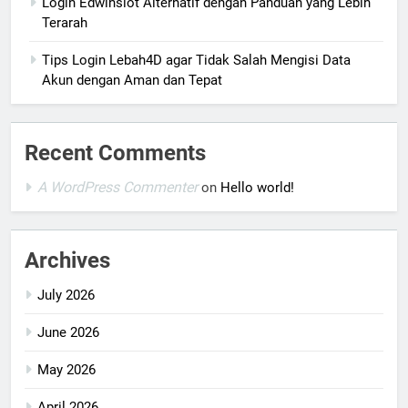
Login Edwinslot Alternatif dengan Panduan yang Lebih
Terarah
Tips Login Lebah4D agar Tidak Salah Mengisi Data
Akun dengan Aman dan Tepat
Recent Comments
A WordPress Commenter
on
Hello world!
Archives
July 2026
June 2026
May 2026
April 2026