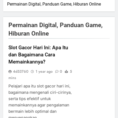
Permainan Digital, Panduan Game, Hiburan Online
Permainan Digital, Panduan Game,
Hiburan Online
Slot Gacor Hari Ini: Apa Itu
dan Bagaimana Cara
Memainkannya?
4d53760
1 year ago
0
5
mins
Pelajari apa itu slot gacor hari ini,
bagaimana mengenali ciri-cirinya,
serta tips efektif untuk
memainkannya agar pengalaman
bermain lebih optimal dan
menyenangkan.