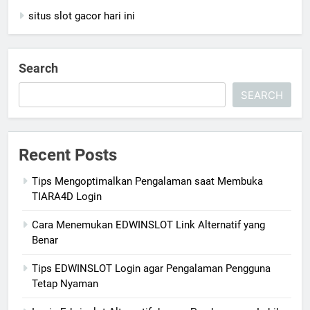
situs slot gacor hari ini
Search
SEARCH
Recent Posts
Tips Mengoptimalkan Pengalaman saat Membuka
TIARA4D Login
Cara Menemukan EDWINSLOT Link Alternatif yang
Benar
Tips EDWINSLOT Login agar Pengalaman Pengguna
Tetap Nyaman