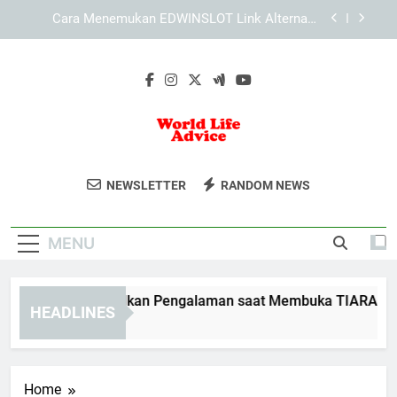
Skip
Tips EDWINSLOT Login agar Pengalaman
to
Pengguna Tetap Nyaman
content
Login Edwinslot Alternatif dengan Panduan yang
Lebih Terarah
Tips Mengoptimalkan Pengalaman saat
Membuka TIARA4D Login
Cara Menemukan EDWINSLOT Link Alternatif
yang Benar
World Life
Temukan Tips Dan Inspirasi Hidup Dari
Tips EDWINSLOT Login agar Pengalaman
NEWSLETTER
RANDOM NEWS
Pengguna Tetap Nyaman
Advice
World Life Advice. Dapatkan Panduan
Login Edwinslot Alternatif dengan Panduan yang
Untuk Hidup Sehat, Produktif, Dan Penuh
Lebih Terarah
MENU
Makna.
ips Mengoptimalkan Pengalaman saat Membuka TIARA4D Log
HEADLINES
Month Ago
Home