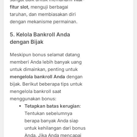
fitur slot
, menguji berbagai
taruhan, dan membiasakan diri
dengan mekanisme permainan.
5.
Kelola Bankroll Anda
dengan Bijak
Meskipun bonus selamat datang
memberi Anda lebih banyak uang
untuk dimainkan, penting untuk
mengelola bankroll Anda
dengan
bijak. Berikut beberapa tips untuk
mengelola bankroll saat
menggunakan bonus:
Tetapkan batas kerugian
:
Tentukan sebelumnya
berapa banyak Anda siap
untuk kehilangan dari bonus
Anda. Jika Anda mencapai