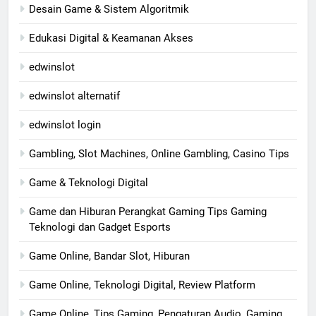
Desain Game & Sistem Algoritmik
Edukasi Digital & Keamanan Akses
edwinslot
edwinslot alternatif
edwinslot login
Gambling, Slot Machines, Online Gambling, Casino Tips
Game & Teknologi Digital
Game dan Hiburan Perangkat Gaming Tips Gaming
Teknologi dan Gadget Esports
Game Online, Bandar Slot, Hiburan
Game Online, Teknologi Digital, Review Platform
Game Online, Tips Gaming, Pengaturan Audio, Gaming