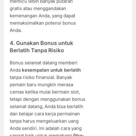
memicu lebih banyak putaran
gratis atau menggandakan
kemenangan Anda, yang dapat
memaksimalkan potensi bonus
Anda.
4.
Gunakan Bonus untuk
Berlatih Tanpa Risiko
Bonus selamat datang memberi
Anda
kesempatan untuk berlatih
tanpa risiko finansial. Banyak
pemain baru mungkin merasa
cemas ketika mulai bermain slot,
tetapi dengan menggunakan bonus
selamat datang, Anda bisa berlatih
dan belajar cara kerja permainan
tanpa harus mengeluarkan uang
Anda sendiri. Ini adalah cara yang
sangat baik untuk memahami
fitur-