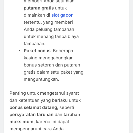
memberi Anda sejumlah
putaran gratis
untuk
dimainkan di
slot gacor
tertentu, yang memberi
Anda peluang tambahan
untuk menang tanpa biaya
tambahan.
Paket bonus
: Beberapa
kasino menggabungkan
bonus setoran dan putaran
gratis dalam satu paket yang
menguntungkan.
Penting untuk mengetahui syarat
dan ketentuan yang berlaku untuk
bonus selamat datang
, seperti
persyaratan taruhan
dan
taruhan
maksimum
, karena ini dapat
mempengaruhi cara Anda