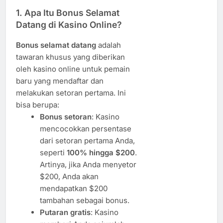
1.
Apa Itu Bonus Selamat
Datang di Kasino Online?
Bonus selamat datang
adalah
tawaran khusus yang diberikan
oleh kasino online untuk pemain
baru yang mendaftar dan
melakukan setoran pertama. Ini
bisa berupa:
Bonus setoran
: Kasino
mencocokkan persentase
dari setoran pertama Anda,
seperti
100% hingga $200
.
Artinya, jika Anda menyetor
$200, Anda akan
mendapatkan $200
tambahan sebagai bonus.
Putaran gratis
: Kasino