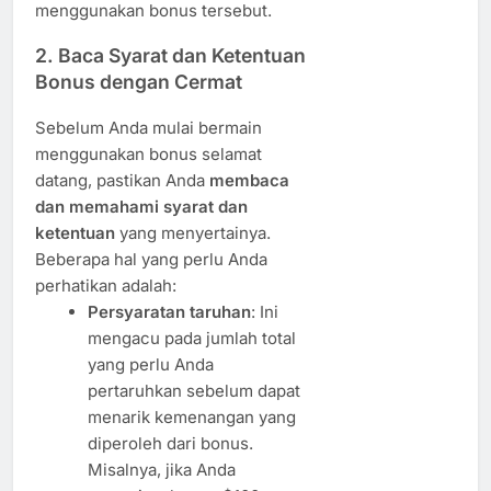
menggunakan bonus tersebut.
2.
Baca Syarat dan Ketentuan
Bonus dengan Cermat
Sebelum Anda mulai bermain
menggunakan bonus selamat
datang, pastikan Anda
membaca
dan memahami syarat dan
ketentuan
yang menyertainya.
Beberapa hal yang perlu Anda
perhatikan adalah:
Persyaratan taruhan
: Ini
mengacu pada jumlah total
yang perlu Anda
pertaruhkan sebelum dapat
menarik kemenangan yang
diperoleh dari bonus.
Misalnya, jika Anda