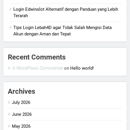
Login Edwinslot Alternatif dengan Panduan yang Lebih
Terarah
Tips Login Lebah4D agar Tidak Salah Mengisi Data
Akun dengan Aman dan Tepat
Recent Comments
A WordPress Commenter
on
Hello world!
Archives
July 2026
June 2026
May 2026