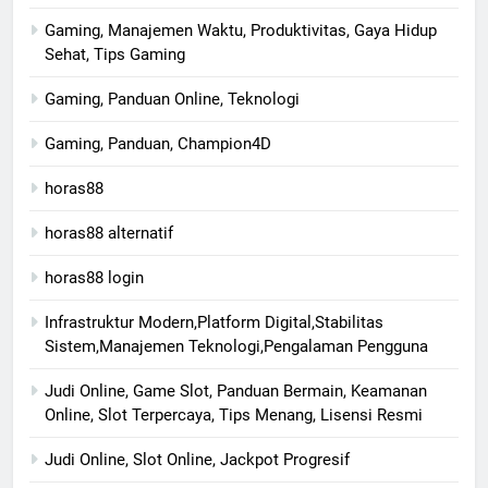
Gaming, Manajemen Waktu, Produktivitas, Gaya Hidup
Sehat, Tips Gaming
Gaming, Panduan Online, Teknologi
Gaming, Panduan, Champion4D
horas88
horas88 alternatif
horas88 login
Infrastruktur Modern,Platform Digital,Stabilitas
Sistem,Manajemen Teknologi,Pengalaman Pengguna
Judi Online, Game Slot, Panduan Bermain, Keamanan
Online, Slot Terpercaya, Tips Menang, Lisensi Resmi
Judi Online, Slot Online, Jackpot Progresif