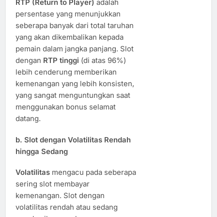
RTP (Return to Player)
adalah
persentase yang menunjukkan
seberapa banyak dari total taruhan
yang akan dikembalikan kepada
pemain dalam jangka panjang. Slot
dengan
RTP tinggi
(di atas 96%)
lebih cenderung memberikan
kemenangan yang lebih konsisten,
yang sangat menguntungkan saat
menggunakan bonus selamat
datang.
b. Slot dengan Volatilitas Rendah
hingga Sedang
Volatilitas
mengacu pada seberapa
sering slot membayar
kemenangan. Slot dengan
volatilitas rendah atau sedang