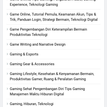
Experience, Teknologi Gaming
Game Online, Tutorial Pemula, Keamanan Akun, Tips &
Trik, Panduan Login, Strategi Bermain, Teknologi Digital
Game Pengembangan Diri Keterampilan Bermain
Produktivitas Teknologi
Game Writing and Narrative Design
Gaming & Esports
Gaming Gear & Accessories
Gaming Lifestyle, Kesehatan & Kenyamanan Bermain,
Produktivitas Gamer, Ruang & Peralatan Gaming
Gaming Sehat Pengembangan Diri Tips Gaming
Manajemen Waktu Hiburan Digital
Gaming, Hiburan, Teknologi