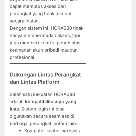
dapat memutus akses dari
perangkat yang tidak dikenal
secara instan.
Dengan sistem ini, HORAS88 tidak
hanya mempermudah akses, tapi
juga memberi kontrol penuh atas
keamanan akun pribadi maupun
profesional.
Dukungan Lintas Perangkat
dan Lintas Platform
Salah satu kekuatan HORAS88
adalah
kompatibilitasnya yang
luas
. Sistem login ini bisa
digunakan secara seamless di
berbagai perangkat, antara lain:
Komputer kantor berbasis