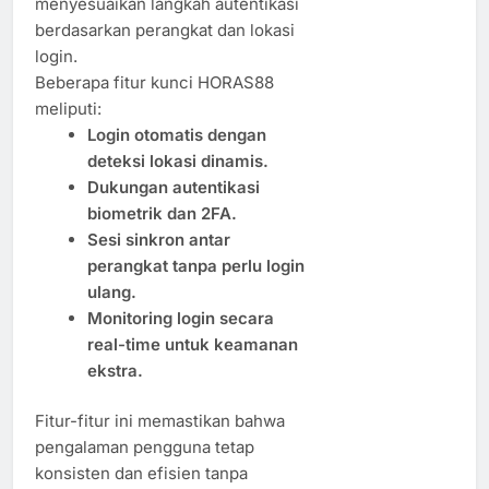
menyesuaikan langkah autentikasi
berdasarkan perangkat dan lokasi
login.
Beberapa fitur kunci HORAS88
meliputi:
Login otomatis dengan
deteksi lokasi dinamis.
Dukungan autentikasi
biometrik dan 2FA.
Sesi sinkron antar
perangkat tanpa perlu login
ulang.
Monitoring login secara
real-time untuk keamanan
ekstra.
Fitur-fitur ini memastikan bahwa
pengalaman pengguna tetap
konsisten dan efisien tanpa