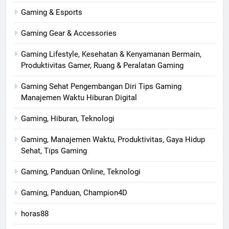
Gaming & Esports
Gaming Gear & Accessories
Gaming Lifestyle, Kesehatan & Kenyamanan Bermain,
Produktivitas Gamer, Ruang & Peralatan Gaming
Gaming Sehat Pengembangan Diri Tips Gaming
Manajemen Waktu Hiburan Digital
Gaming, Hiburan, Teknologi
Gaming, Manajemen Waktu, Produktivitas, Gaya Hidup
Sehat, Tips Gaming
Gaming, Panduan Online, Teknologi
Gaming, Panduan, Champion4D
horas88