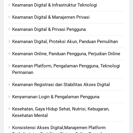
Keamanan Digital & Infrastruktur Teknologi
Keamanan Digital & Manajemen Privasi
Keamanan Digital & Privasi Pengguna
Keamanan Digital, Proteksi Akun, Panduan Pemulihan
Keamanan Online, Panduan Pengguna, Perjudian Online
Keamanan Platform, Pengalaman Pengguna, Teknologi
Permainan
Keamanan Registrasi dan Stabilitas Akses Digital
Kenyamanan Login & Pengalaman Pengguna
Kesehatan, Gaya Hidup Sehat, Nutrisi, Kebugaran,
Kesehatan Mental
Konsistensi Akses Digital,Manajemen Platform