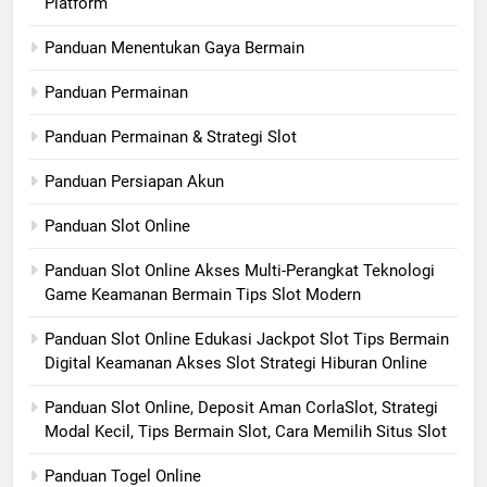
Platform
Panduan Menentukan Gaya Bermain
Panduan Permainan
Panduan Permainan & Strategi Slot
Panduan Persiapan Akun
Panduan Slot Online
Panduan Slot Online Akses Multi-Perangkat Teknologi
Game Keamanan Bermain Tips Slot Modern
Panduan Slot Online Edukasi Jackpot Slot Tips Bermain
Digital Keamanan Akses Slot Strategi Hiburan Online
Panduan Slot Online, Deposit Aman CorlaSlot, Strategi
Modal Kecil, Tips Bermain Slot, Cara Memilih Situs Slot
Panduan Togel Online