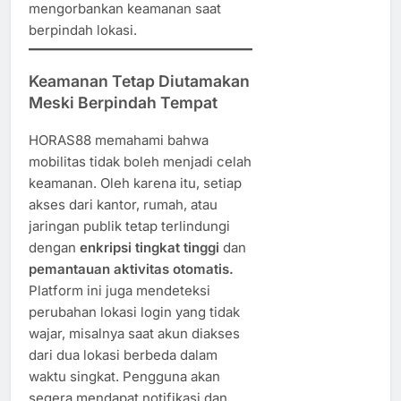
mengorbankan keamanan saat
berpindah lokasi.
Keamanan Tetap Diutamakan
Meski Berpindah Tempat
HORAS88 memahami bahwa
mobilitas tidak boleh menjadi celah
keamanan. Oleh karena itu, setiap
akses dari kantor, rumah, atau
jaringan publik tetap terlindungi
dengan
enkripsi tingkat tinggi
dan
pemantauan aktivitas otomatis.
Platform ini juga mendeteksi
perubahan lokasi login yang tidak
wajar, misalnya saat akun diakses
dari dua lokasi berbeda dalam
waktu singkat. Pengguna akan
segera mendapat notifikasi dan