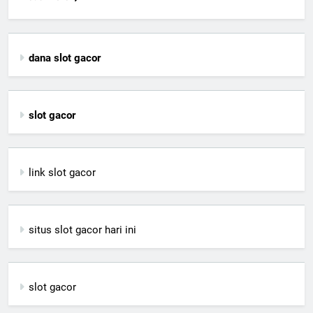
dana slot gacor
slot gacor
link slot gacor
situs slot gacor hari ini
slot gacor