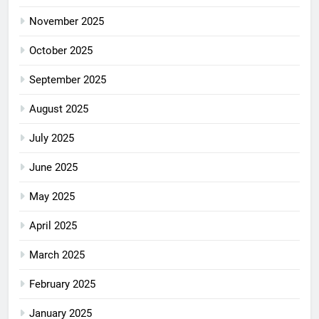
November 2025
October 2025
September 2025
August 2025
July 2025
June 2025
May 2025
April 2025
March 2025
February 2025
January 2025