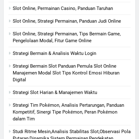
Slot Online, Permainan Casino, Panduan Taruhan
Slot Online, Strategi Permainan, Panduan Judi Online
Slot Online, Strategi Permainan, Tips Bermain Game,
Pengelolaan Modal, Fitur Game Online
Strategi Bermain & Analisis Waktu Login
Strategi Bermain Slot Panduan Pemula Slot Online
Manajemen Modal Slot Tips Kontrol Emosi Hiburan
Digital
Strategi Slot Harian & Manajemen Waktu
Strategi Tim Pokémon, Analisis Pertarungan, Panduan
Kompetitif, Sinergi Tipe Pokémon, Peran Pokémon
dalam Tim
Studi Ritme Mesin,Analisis Stabilitas Slot,Observasi Pola
Putaran,Dinamika Sistem Permainan,Pendekatan