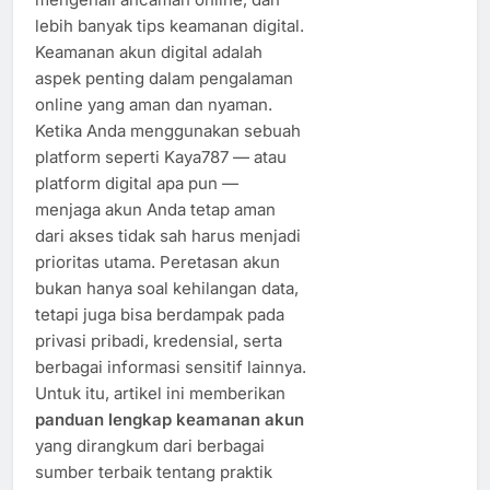
lebih banyak tips keamanan digital.
Keamanan akun digital adalah
aspek penting dalam pengalaman
online yang aman dan nyaman.
Ketika Anda menggunakan sebuah
platform seperti Kaya787 — atau
platform digital apa pun —
menjaga akun Anda tetap aman
dari akses tidak sah harus menjadi
prioritas utama. Peretasan akun
bukan hanya soal kehilangan data,
tetapi juga bisa berdampak pada
privasi pribadi, kredensial, serta
berbagai informasi sensitif lainnya.
Untuk itu, artikel ini memberikan
panduan lengkap keamanan akun
yang dirangkum dari berbagai
sumber terbaik tentang praktik