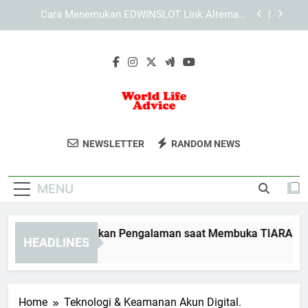
Skip
Tips EDWINSLOT Login agar Pengalaman
to
Pengguna Tetap Nyaman
content
Login Edwinslot Alternatif dengan Panduan yang
Lebih Terarah
Tips Mengoptimalkan Pengalaman saat
Membuka TIARA4D Login
Cara Menemukan EDWINSLOT Link Alternatif
yang Benar
World Life
Temukan Tips Dan Inspirasi Hidup Dari
Tips EDWINSLOT Login agar Pengalaman
NEWSLETTER
RANDOM NEWS
Pengguna Tetap Nyaman
Advice
World Life Advice. Dapatkan Panduan
Login Edwinslot Alternatif dengan Panduan yang
Untuk Hidup Sehat, Produktif, Dan Penuh
Lebih Terarah
MENU
Makna.
ips Mengoptimalkan Pengalaman saat Membuka TIARA4D Log
HEADLINES
Weeks Ago
Home
Teknologi & Keamanan Akun Digital.