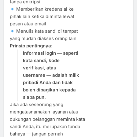
tanpa enkripsi
Memberikan kredensial ke
pihak lain ketika diminta lewat
pesan atau email
Menulis kata sandi di tempat
yang mudah diakses orang lain
Prinsip pentingnya:
Informasi login — seperti
kata sandi, kode
verifikasi, atau
username — adalah milik
pribadi Anda dan tidak
boleh dibagikan kepada
siapa pun.
Jika ada seseorang yang
mengatasnamakan layanan atau
dukungan pelanggan meminta kata
sandi Anda, itu merupakan tanda
bahaya — jangan pernah