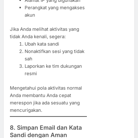
Alamat IP yang digunakan
Perangkat yang mengakses
akun
Jika Anda melihat aktivitas yang
tidak Anda kenali, segera:
Ubah kata sandi
Nonaktifkan sesi yang tidak
sah
Laporkan ke tim dukungan
resmi
Mengetahui pola aktivitas normal
Anda membantu Anda cepat
merespon jika ada sesuatu yang
mencurigakan.
8. Simpan Email dan Kata
Sandi dengan Aman