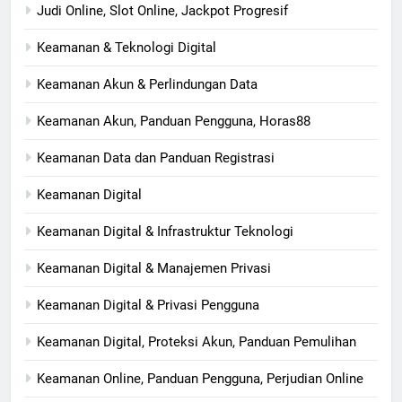
Judi Online, Slot Online, Jackpot Progresif
Keamanan & Teknologi Digital
Keamanan Akun & Perlindungan Data
Keamanan Akun, Panduan Pengguna, Horas88
Keamanan Data dan Panduan Registrasi
Keamanan Digital
Keamanan Digital & Infrastruktur Teknologi
Keamanan Digital & Manajemen Privasi
Keamanan Digital & Privasi Pengguna
Keamanan Digital, Proteksi Akun, Panduan Pemulihan
Keamanan Online, Panduan Pengguna, Perjudian Online