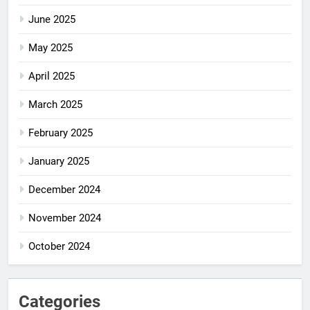
June 2025
May 2025
April 2025
March 2025
February 2025
January 2025
December 2024
November 2024
October 2024
Categories