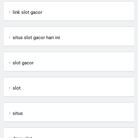
link slot gacor
situs slot gacor hari ini
slot gacor
slot
situs