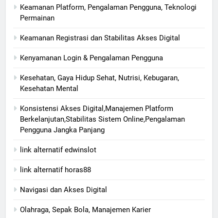
Keamanan Platform, Pengalaman Pengguna, Teknologi
Permainan
Keamanan Registrasi dan Stabilitas Akses Digital
Kenyamanan Login & Pengalaman Pengguna
Kesehatan, Gaya Hidup Sehat, Nutrisi, Kebugaran,
Kesehatan Mental
Konsistensi Akses Digital,Manajemen Platform
Berkelanjutan,Stabilitas Sistem Online,Pengalaman
Pengguna Jangka Panjang
link alternatif edwinslot
link alternatif horas88
Navigasi dan Akses Digital
Olahraga, Sepak Bola, Manajemen Karier