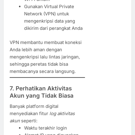
Gunakan Virtual Private
Network (VPN) untuk
mengenkripsi data yang
dikirim dari perangkat Anda
VPN membantu membuat koneksi
Anda lebih aman dengan
mengenkripsi lalu lintas jaringan,
sehingga peretas tidak bisa
membacanya secara langsung.
7. Perhatikan Aktivitas
Akun yang Tidak Biasa
Banyak platform digital
menyediakan fitur
log aktivitas
akun
seperti:
Waktu terakhir login