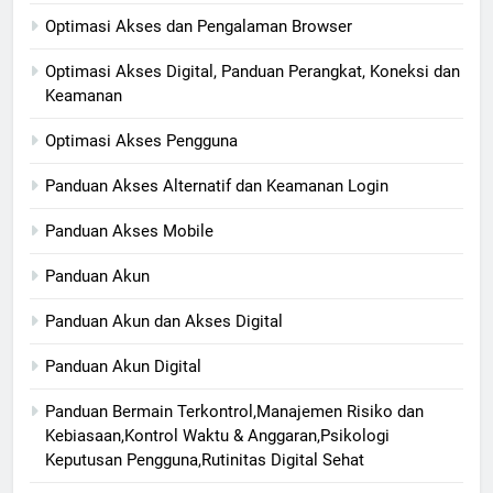
Optimasi Akses dan Pengalaman Browser
Optimasi Akses Digital, Panduan Perangkat, Koneksi dan
Keamanan
Optimasi Akses Pengguna
Panduan Akses Alternatif dan Keamanan Login
Panduan Akses Mobile
Panduan Akun
Panduan Akun dan Akses Digital
Panduan Akun Digital
Panduan Bermain Terkontrol,Manajemen Risiko dan
Kebiasaan,Kontrol Waktu & Anggaran,Psikologi
Keputusan Pengguna,Rutinitas Digital Sehat