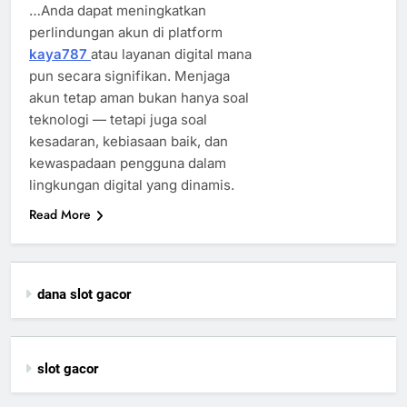
…Anda dapat meningkatkan
perlindungan akun di platform
kaya787
atau layanan digital mana
pun secara signifikan. Menjaga
akun tetap aman bukan hanya soal
teknologi — tetapi juga soal
kesadaran, kebiasaan baik, dan
kewaspadaan pengguna dalam
lingkungan digital yang dinamis.
Read More
dana slot gacor
slot gacor