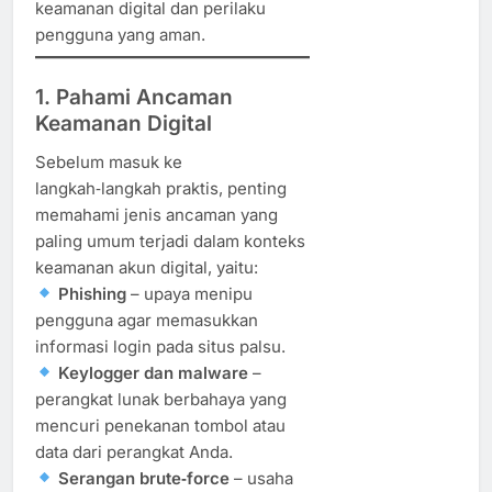
keamanan digital dan perilaku
pengguna yang aman.
1. Pahami Ancaman
Keamanan Digital
Sebelum masuk ke
langkah‑langkah praktis, penting
memahami jenis ancaman yang
paling umum terjadi dalam konteks
keamanan akun digital, yaitu:
Phishing
– upaya menipu
pengguna agar memasukkan
informasi login pada situs palsu.
Keylogger dan malware
–
perangkat lunak berbahaya yang
mencuri penekanan tombol atau
data dari perangkat Anda.
Serangan brute‑force
– usaha