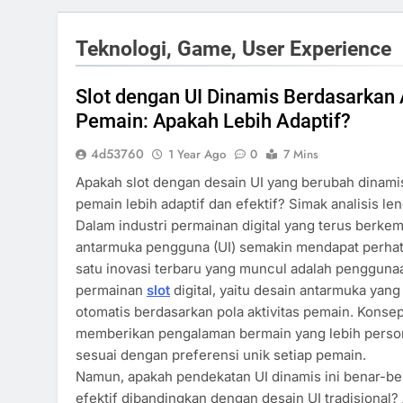
Teknologi, Game, User Experience
Slot dengan UI Dinamis Berdasarkan 
Pemain: Apakah Lebih Adaptif?
4d53760
1 Year Ago
0
7 Mins
Apakah slot dengan desain UI yang berubah dinamis
pemain lebih adaptif dan efektif? Simak analisis leng
Dalam industri permainan digital yang terus berke
antarmuka pengguna (UI) semakin mendapat perhat
satu inovasi terbaru yang muncul adalah pengguna
permainan
slot
digital, yaitu desain antarmuka yan
otomatis berdasarkan pola aktivitas pemain. Konsep
memberikan pengalaman bermain yang lebih persona
sesuai dengan preferensi unik setiap pemain.
Namun, apakah pendekatan UI dinamis ini benar-ben
efektif dibandingkan dengan desain UI tradisional? A