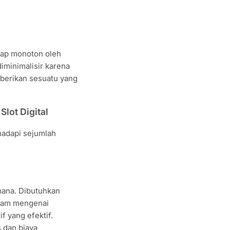
ggap monoton oleh
iminimalisir karena
mberikan sesuatu yang
lot Digital
hadapi sejumlah
hana. Dibutuhkan
dalam mengenai
f yang efektif.
s dan biaya