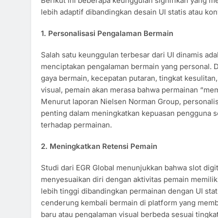
Berikut ini beberapa keunggulan signifikan yang m
lebih adaptif dibandingkan desain UI statis atau ko
1. Personalisasi Pengalaman Bermain
Salah satu keunggulan terbesar dari UI dinamis a
menciptakan pengalaman bermain yang personal. 
gaya bermain, kecepatan putaran, tingkat kesulitan
visual, pemain akan merasa bahwa permainan “me
Menurut laporan Nielsen Norman Group, personalisa
penting dalam meningkatkan kepuasan pengguna ser
terhadap permainan.
2. Meningkatkan Retensi Pemain
Studi dari EGR Global menunjukkan bahwa slot dig
menyesuaikan diri dengan aktivitas pemain memiliki
lebih tinggi dibandingkan permainan dengan UI stat
cenderung kembali bermain di platform yang memb
baru atau pengalaman visual berbeda sesuai tingkat