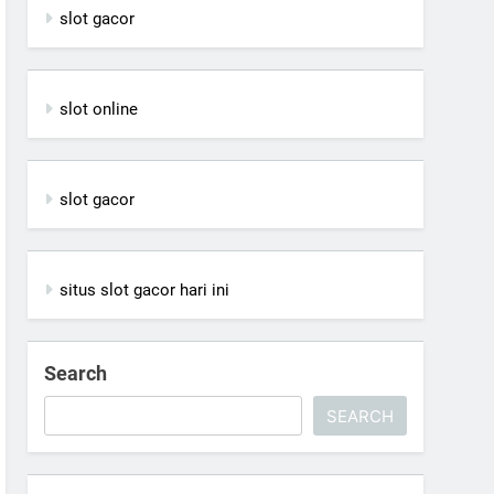
slot gacor
slot online
slot gacor
situs slot gacor hari ini
Search
SEARCH