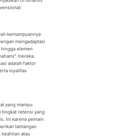
enjadikan UI dinamis
nvensional:
dalah kemampuannya
Dengan mengadaptasi
, hingga elemen
mahami” mereka.
si adalah faktor
ta loyalitas
ital yang mampu
 tingkat retensi yang
is. Ini karena pemain
erikan tantangan
 keahlian atau