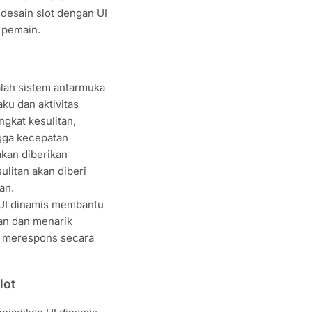
desain slot dengan UI
 pemain.
alah sistem antarmuka
ku dan aktivitas
gkat kesulitan,
ngga kecepatan
kan diberikan
litan akan diberi
an.
, UI dinamis membantu
an dan menarik
n merespons secara
lot