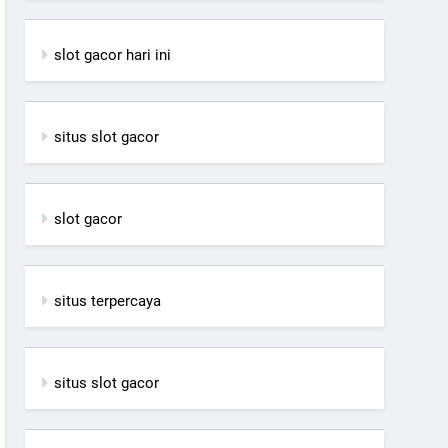
slot gacor hari ini
situs slot gacor
slot gacor
situs terpercaya
situs slot gacor