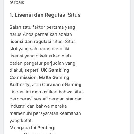
terbaik.
1.
Lisensi dan Regulasi Situs
Salah satu faktor pertama yang
harus Anda perhatikan adalah
lisensi dan regulasi
situs. Situs
slot yang sah harus memiliki
lisensi yang dikeluarkan oleh
badan pengatur perjudian yang
diakui, seperti
UK Gambling
Commission
,
Malta Gaming
Authority
, atau
Curacao eGaming
.
Lisensi ini memastikan bahwa situs
beroperasi sesuai dengan standar
industri dan bahwa mereka
memenuhi persyaratan keamanan
yang ketat.
Mengapa Ini Penting: