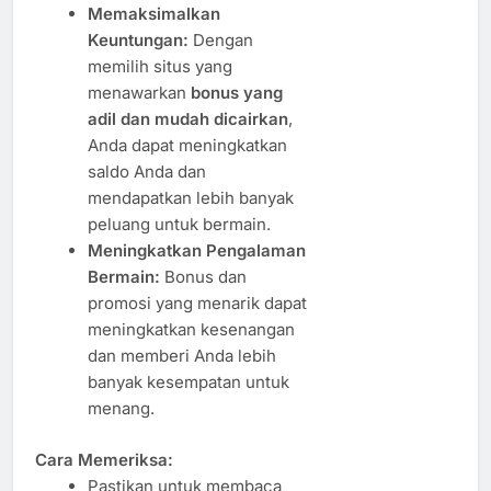
Memaksimalkan
Keuntungan:
Dengan
memilih situs yang
menawarkan
bonus yang
adil dan mudah dicairkan
,
Anda dapat meningkatkan
saldo Anda dan
mendapatkan lebih banyak
peluang untuk bermain.
Meningkatkan Pengalaman
Bermain:
Bonus dan
promosi yang menarik dapat
meningkatkan kesenangan
dan memberi Anda lebih
banyak kesempatan untuk
menang.
Cara Memeriksa:
Pastikan untuk membaca