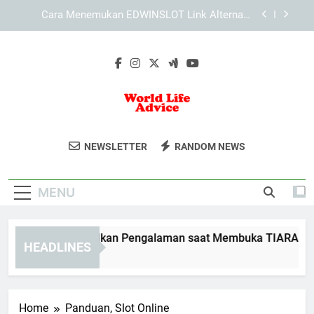
Skip
Tips EDWINSLOT Login agar Pengalaman
to
Pengguna Tetap Nyaman
content
Login Edwinslot Alternatif dengan Panduan yang
Lebih Terarah
Tips Mengoptimalkan Pengalaman saat
Membuka TIARA4D Login
Cara Menemukan EDWINSLOT Link Alternatif
yang Benar
World Life
Temukan Tips Dan Inspirasi Hidup Dari
Tips EDWINSLOT Login agar Pengalaman
NEWSLETTER
RANDOM NEWS
Pengguna Tetap Nyaman
Advice
World Life Advice. Dapatkan Panduan
Login Edwinslot Alternatif dengan Panduan yang
Untuk Hidup Sehat, Produktif, Dan Penuh
Lebih Terarah
MENU
Makna.
ips Mengoptimalkan Pengalaman saat Membuka TIARA4D Log
HEADLINES
Month Ago
Home
Panduan, Slot Online