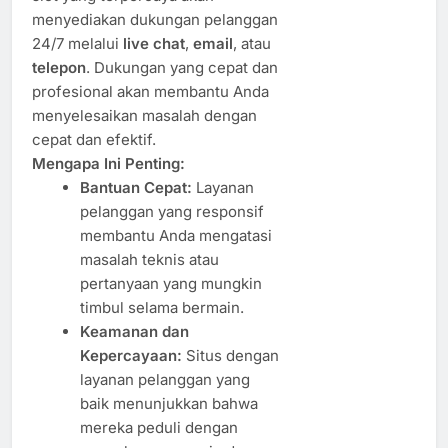
menyediakan dukungan pelanggan
24/7 melalui
live chat
,
email
, atau
telepon
. Dukungan yang cepat dan
profesional akan membantu Anda
menyelesaikan masalah dengan
cepat dan efektif.
Mengapa Ini Penting:
Bantuan Cepat:
Layanan
pelanggan yang responsif
membantu Anda mengatasi
masalah teknis atau
pertanyaan yang mungkin
timbul selama bermain.
Keamanan dan
Kepercayaan:
Situs dengan
layanan pelanggan yang
baik menunjukkan bahwa
mereka peduli dengan