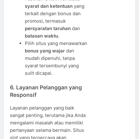
syarat dan ketentuan
yang
terkait dengan bonus dan
promosi, termasuk
persyaratan taruhan
dan
batasan waktu
.
Pilih situs yang menawarkan
bonus yang wajar
dan
mudah dipenuhi, tanpa
syarat tersembunyi yang
sulit dicapai.
6.
Layanan Pelanggan yang
Responsif
Layanan pelanggan yang baik
sangat penting, terutama jika Anda
mengalami masalah atau memiliki
pertanyaan selama bermain. Situs
slot yang terpercaya akan