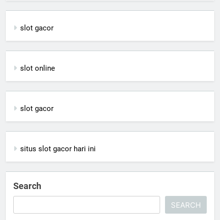
slot gacor
slot online
slot gacor
situs slot gacor hari ini
Search
SEARCH