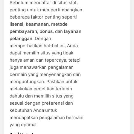
Sebelum mendaftar di situs slot,
penting untuk mempertimbangkan
beberapa faktor penting seperti
lisensi
,
keamanan
,
metode
pembayaran
,
bonus
, dan
layanan
pelanggan
. Dengan
memperhatikan hal-hal ini, Anda
dapat memilih situs yang tidak
hanya aman dan tepercaya, tetapi
juga menawarkan pengalaman
bermain yang menyenangkan dan
menguntungkan. Pastikan untuk
melakukan penelitian terlebih
dahulu dan memilih situs yang
sesuai dengan preferensi dan
kebutuhan Anda untuk
mendapatkan pengalaman bermain
yang optimal.