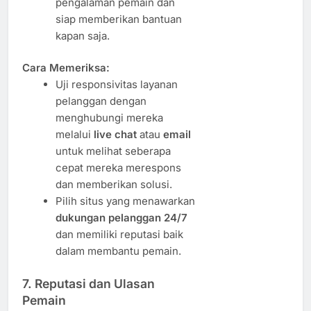
pengalaman pemain dan
siap memberikan bantuan
kapan saja.
Cara Memeriksa:
Uji responsivitas layanan
pelanggan dengan
menghubungi mereka
melalui
live chat
atau
email
untuk melihat seberapa
cepat mereka merespons
dan memberikan solusi.
Pilih situs yang menawarkan
dukungan pelanggan 24/7
dan memiliki reputasi baik
dalam membantu pemain.
7.
Reputasi dan Ulasan
Pemain