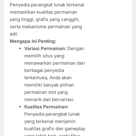
Penyedia perangkat lunak terkenal
memastikan kualitas permainan
yang tinggi, grafis yang canggih,
serta mekanisme permainan yang
adil.
Mengapa Ini Penting:
Variasi Permainan:
Dengan
memilih situs yang
menawarkan permainan dari
berbagai penyedia
terkemuka, Anda akan
memiliki banyak pilihan
permainan slot yang
menarik dan bervariasi.
Kualitas Permainan:
Penyedia perangkat lunak
yang terkenal menjamin
kualitas grafis dan gameplay
yang lebih baik, serta fitur