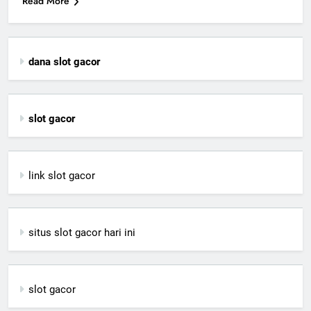
Read More
dana slot gacor
slot gacor
link slot gacor
situs slot gacor hari ini
slot gacor