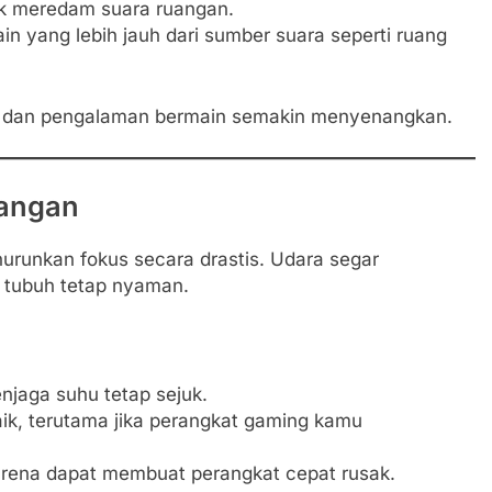
uk meredam suara ruangan.
n yang lebih jauh dari sumber suara seperti ruang
il dan pengalaman bermain semakin menyenangkan.
uangan
runkan fokus secara drastis. Udara segar
 tubuh tetap nyaman.
njaga suhu tetap sejuk.
aik, terutama jika perangkat gaming kamu
karena dapat membuat perangkat cepat rusak.