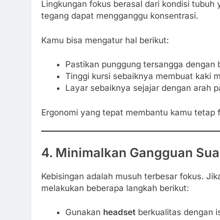
Lingkungan fokus berasal dari kondisi tubuh
tegang dapat mengganggu konsentrasi.
Kamu bisa mengatur hal berikut:
Pastikan punggung tersangga dengan b
Tinggi kursi sebaiknya membuat kaki m
Layar sebaiknya sejajar dengan arah p
Ergonomi yang tepat membantu kamu tetap f
4. Minimalkan Gangguan Suar
Kebisingan adalah musuh terbesar fokus. Jik
melakukan beberapa langkah berikut:
Gunakan
headset
berkualitas dengan is