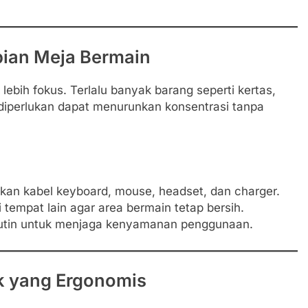
pian Meja Bermain
ebih fokus. Terlalu banyak barang seperti kertas,
 diperlukan dapat menurunkan konsentrasi tanpa
kan kabel keyboard, mouse, headset, dan charger.
tempat lain agar area bermain tetap bersih.
rutin untuk menjaga kenyamanan penggunaan.
uk yang Ergonomis