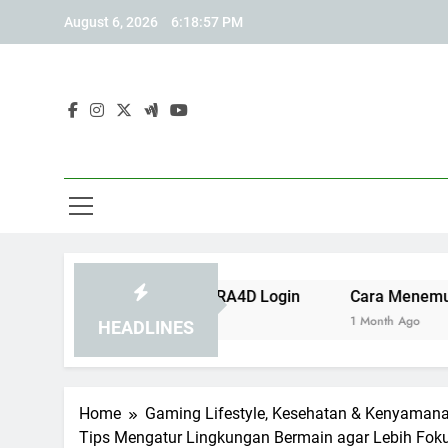
Skip
August 6, 2026
6:18:58 PM
to
content
Wor
Temukan Ti
saat Membuka TIARA4D Login
Cara Menemukan EDWINSLO
1 Month Ago
HEADLINES
Home
Gaming Lifestyle, Kesehatan & Kenyamana
Tips Mengatur Lingkungan Bermain agar Lebih Fok