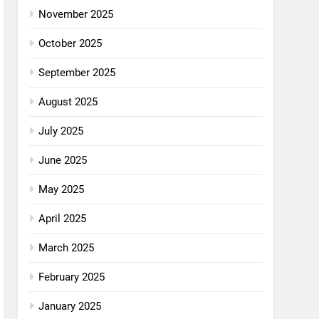
November 2025
October 2025
September 2025
August 2025
July 2025
June 2025
May 2025
April 2025
March 2025
February 2025
January 2025