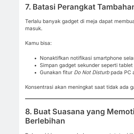
7. Batasi Perangkat Tambaha
Terlalu banyak gadget di meja dapat membuat 
masuk.
Kamu bisa:
Nonaktifkan notifikasi smartphone sel
Simpan gadget sekunder seperti tablet a
Gunakan fitur
Do Not Disturb
pada PC a
Konsentrasi akan meningkat saat tidak ada g
8. Buat Suasana yang Memoti
Berlebihan