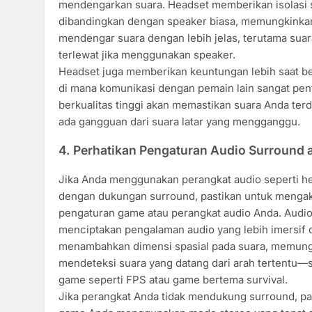
mendengarkan suara. Headset memberikan isolasi s
dibandingkan dengan speaker biasa, memungkinka
mendengar suara dengan lebih jelas, terutama sua
terlewat jika menggunakan speaker.
Headset juga memberikan keuntungan lebih saat b
di mana komunikasi dengan pemain lain sangat pen
berkualitas tinggi akan memastikan suara Anda terd
ada gangguan dari suara latar yang mengganggu.
4.
Perhatikan Pengaturan Audio Surround a
Jika Anda menggunakan perangkat audio seperti h
dengan dukungan surround, pastikan untuk mengakti
pengaturan game atau perangkat audio Anda. Audi
menciptakan pengalaman audio yang lebih imersif
menambahkan dimensi spasial pada suara, memung
mendeteksi suara yang datang dari arah tertentu—
game seperti FPS atau game bertema survival.
Jika perangkat Anda tidak mendukung surround, pa