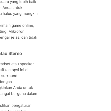
uara yang lebih baik
n Anda untuk
ra halus yang mungkin
ermain game online,
ting. Mikrofon
engar jelas, dan tidak
tau Stereo
eadset atau speaker
fkan opsi ini di
o surround
 dengan
kinkan Anda untuk
sangat berguna dalam
stikan pengaturan