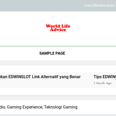
Cara Menemukan E
Tips EDWINSLOT Login aga
Login Edwinslot Alterna
ld Life Advice
Tips Mengoptimalkan Pen
ps Dan Inspirasi Hidup Dari World Life Advice. Dapatkan Pan
Cara Menemukan E
SAMPLE PAGE
Tips EDWINSLOT Login aga
Login Edwinslot Alterna
T Link Alternatif yang Benar
Tips EDWINSLOT Login
1 Month Ago
dio, Gaming Experience, Teknologi Gaming