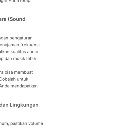
gar Anda tetap
ara (Sound
ngan pengaturan
penajaman frekuensi
tkan kualitas audio
up dan musik lebih
ara bisa membuat
 Cobalah untuk
a Anda mendapatkan
 dan Lingkungan
mum, pastikan volume