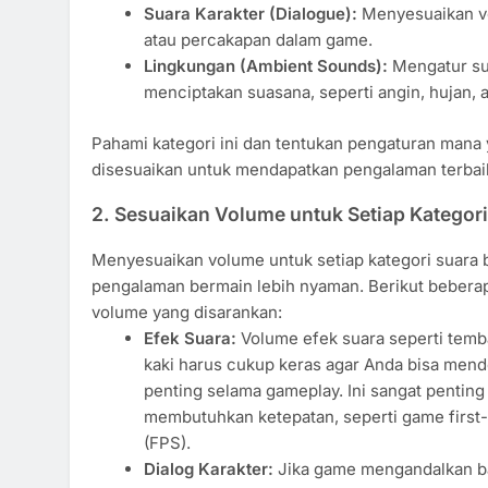
Suara Karakter (Dialogue):
Menyesuaikan vo
atau percakapan dalam game.
Lingkungan (Ambient Sounds):
Mengatur sua
menciptakan suasana, seperti angin, hujan, a
Pahami kategori ini dan tentukan pengaturan mana 
disesuaikan untuk mendapatkan pengalaman terbai
2.
Sesuaikan Volume untuk Setiap Kategori
Menyesuaikan volume untuk setiap kategori suara
pengalaman bermain lebih nyaman. Berikut beberap
volume yang disarankan:
Efek Suara:
Volume efek suara seperti temb
kaki harus cukup keras agar Anda bisa mend
penting selama gameplay. Ini sangat pentin
membutuhkan ketepatan, seperti game first
(FPS).
Dialog Karakter:
Jika game mengandalkan b