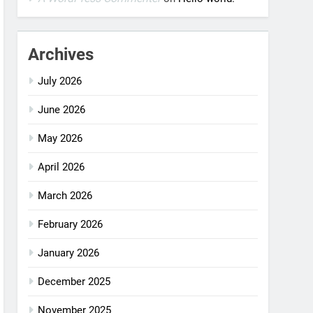
Archives
July 2026
June 2026
May 2026
April 2026
March 2026
February 2026
January 2026
December 2025
November 2025