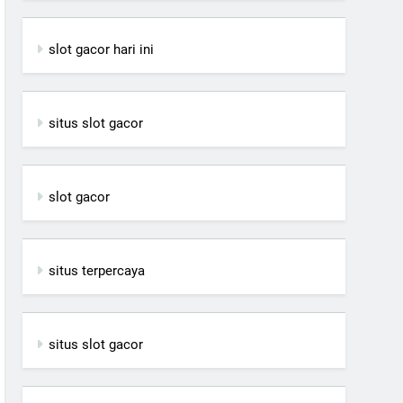
slot gacor hari ini
situs slot gacor
slot gacor
situs terpercaya
situs slot gacor