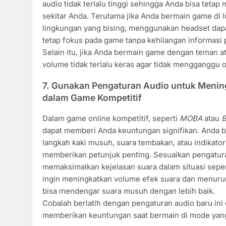
audio tidak terlalu tinggi sehingga Anda bisa tetap
sekitar Anda. Terutama jika Anda bermain game di l
lingkungan yang bising, menggunakan headset da
tetap fokus pada game tanpa kehilangan informasi p
Selain itu, jika Anda bermain game dengan teman at
volume tidak terlalu keras agar tidak mengganggu o
7.
Gunakan Pengaturan Audio untuk Menin
dalam Game Kompetitif
Dalam game online kompetitif, seperti
MOBA
atau
B
dapat memberi Anda keuntungan signifikan. Anda 
langkah kaki musuh, suara tembakan, atau indikator
memberikan petunjuk penting. Sesuaikan pengatur
memaksimalkan kejelasan suara dalam situasi seper
ingin meningkatkan volume efek suara dan menurun
bisa mendengar suara musuh dengan lebih baik.
Cobalah berlatih dengan pengaturan audio baru ini d
memberikan keuntungan saat bermain di mode yang 