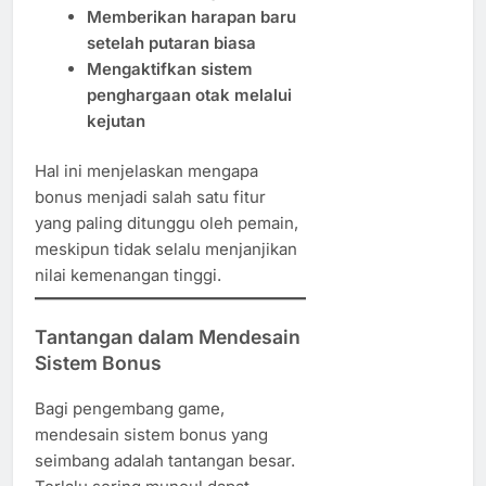
Memberikan harapan baru
setelah putaran biasa
Mengaktifkan sistem
penghargaan otak melalui
kejutan
Hal ini menjelaskan mengapa
bonus menjadi salah satu fitur
yang paling ditunggu oleh pemain,
meskipun tidak selalu menjanjikan
nilai kemenangan tinggi.
Tantangan dalam Mendesain
Sistem Bonus
Bagi pengembang game,
mendesain sistem bonus yang
seimbang adalah tantangan besar.