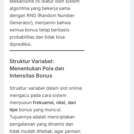
Mekanisme ini diatur oleh sistem
algoritma yang bekerja sama
dengan RNG (Random Number
Generator), menjamin bahwa
semua bonus tetap berbasis
probabilitas dan tidak bisa
diprediksi.
Struktur Variabel:
Menentukan Pola dan
Intensitas Bonus
Struktur variabel dalam slot online
mengacu pada cara sistem
menyusun
frekuensi, nilai, dan
tipe
bonus yang muncul.
Tujuannya adalah menciptakan
pengalaman yang dinamis dan
tidak mudah ditebak, agar pemain