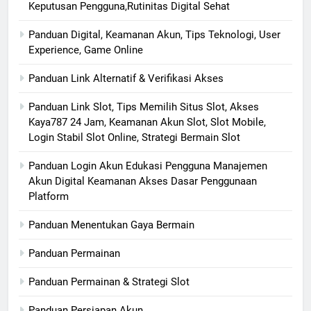
Keputusan Pengguna,Rutinitas Digital Sehat
Panduan Digital, Keamanan Akun, Tips Teknologi, User
Experience, Game Online
Panduan Link Alternatif & Verifikasi Akses
Panduan Link Slot, Tips Memilih Situs Slot, Akses
Kaya787 24 Jam, Keamanan Akun Slot, Slot Mobile,
Login Stabil Slot Online, Strategi Bermain Slot
Panduan Login Akun Edukasi Pengguna Manajemen
Akun Digital Keamanan Akses Dasar Penggunaan
Platform
Panduan Menentukan Gaya Bermain
Panduan Permainan
Panduan Permainan & Strategi Slot
Panduan Persiapan Akun