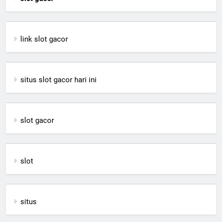
link slot gacor
situs slot gacor hari ini
slot gacor
slot
situs