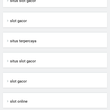
situs slot gacor
slot gacor
situs terpercaya
situs slot gacor
slot gacor
slot online