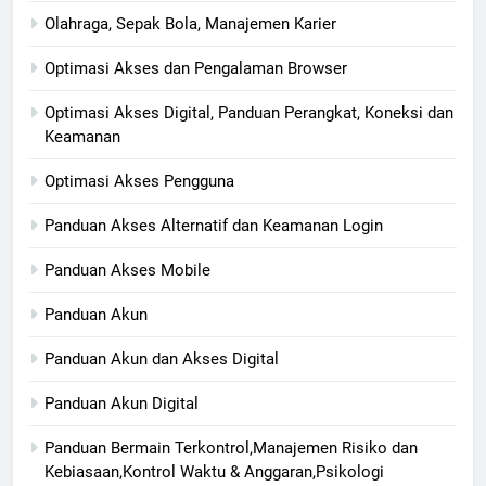
Olahraga, Sepak Bola, Manajemen Karier
Optimasi Akses dan Pengalaman Browser
Optimasi Akses Digital, Panduan Perangkat, Koneksi dan
Keamanan
Optimasi Akses Pengguna
Panduan Akses Alternatif dan Keamanan Login
Panduan Akses Mobile
Panduan Akun
Panduan Akun dan Akses Digital
Panduan Akun Digital
Panduan Bermain Terkontrol,Manajemen Risiko dan
Kebiasaan,Kontrol Waktu & Anggaran,Psikologi