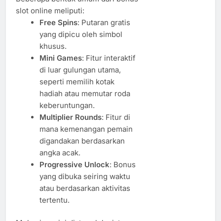
slot online meliputi:
Free Spins
: Putaran gratis
yang dipicu oleh simbol
khusus.
Mini Games
: Fitur interaktif
di luar gulungan utama,
seperti memilih kotak
hadiah atau memutar roda
keberuntungan.
Multiplier Rounds
: Fitur di
mana kemenangan pemain
digandakan berdasarkan
angka acak.
Progressive Unlock
: Bonus
yang dibuka seiring waktu
atau berdasarkan aktivitas
tertentu.