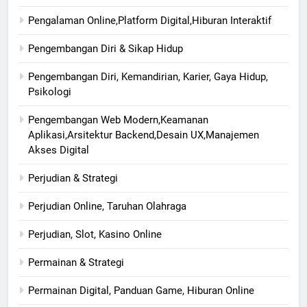
Pengalaman Online,Platform Digital,Hiburan Interaktif
Pengembangan Diri & Sikap Hidup
Pengembangan Diri, Kemandirian, Karier, Gaya Hidup,
Psikologi
Pengembangan Web Modern,Keamanan
Aplikasi,Arsitektur Backend,Desain UX,Manajemen
Akses Digital
Perjudian & Strategi
Perjudian Online, Taruhan Olahraga
Perjudian, Slot, Kasino Online
Permainan & Strategi
Permainan Digital, Panduan Game, Hiburan Online