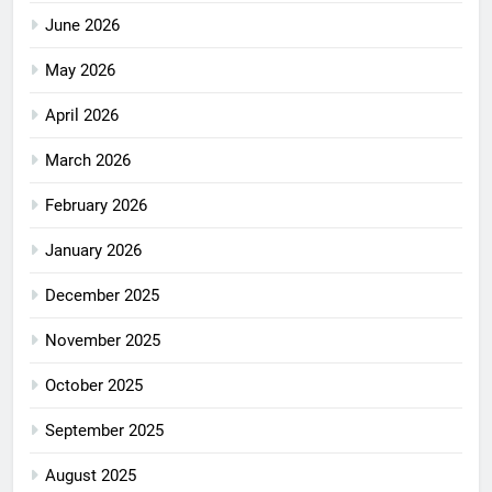
June 2026
May 2026
April 2026
March 2026
February 2026
January 2026
December 2025
November 2025
October 2025
September 2025
August 2025