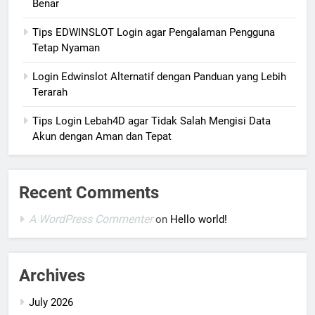
Benar
Tips EDWINSLOT Login agar Pengalaman Pengguna
Tetap Nyaman
Login Edwinslot Alternatif dengan Panduan yang Lebih
Terarah
Tips Login Lebah4D agar Tidak Salah Mengisi Data
Akun dengan Aman dan Tepat
Recent Comments
A WordPress Commenter
on
Hello world!
Archives
July 2026