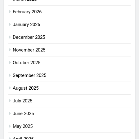
February 2026
January 2026
December 2025
November 2025
October 2025
September 2025
August 2025
July 2025
June 2025
May 2025
April 2025