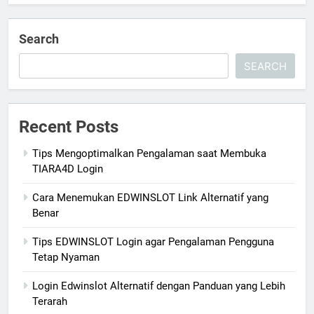
Search
SEARCH
Recent Posts
Tips Mengoptimalkan Pengalaman saat Membuka
TIARA4D Login
Cara Menemukan EDWINSLOT Link Alternatif yang
Benar
Tips EDWINSLOT Login agar Pengalaman Pengguna
Tetap Nyaman
Login Edwinslot Alternatif dengan Panduan yang Lebih
Terarah