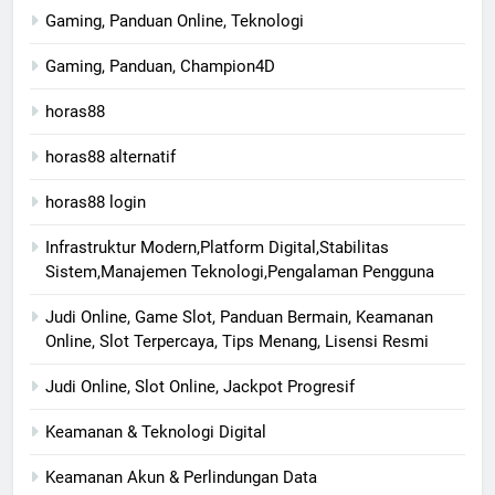
Gaming, Panduan Online, Teknologi
Gaming, Panduan, Champion4D
horas88
horas88 alternatif
horas88 login
Infrastruktur Modern,Platform Digital,Stabilitas
Sistem,Manajemen Teknologi,Pengalaman Pengguna
Judi Online, Game Slot, Panduan Bermain, Keamanan
Online, Slot Terpercaya, Tips Menang, Lisensi Resmi
Judi Online, Slot Online, Jackpot Progresif
Keamanan & Teknologi Digital
Keamanan Akun & Perlindungan Data