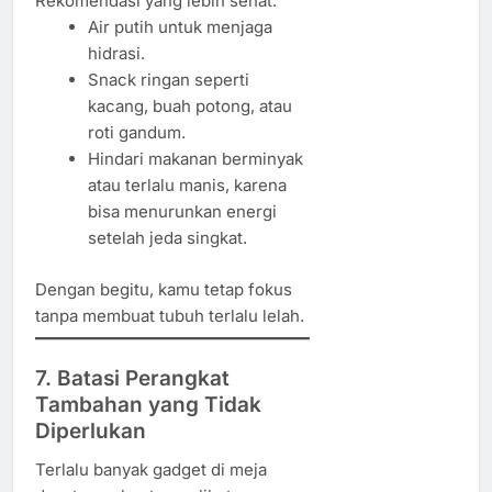
Rekomendasi yang lebih sehat:
Air putih untuk menjaga
hidrasi.
Snack ringan seperti
kacang, buah potong, atau
roti gandum.
Hindari makanan berminyak
atau terlalu manis, karena
bisa menurunkan energi
setelah jeda singkat.
Dengan begitu, kamu tetap fokus
tanpa membuat tubuh terlalu lelah.
7. Batasi Perangkat
Tambahan yang Tidak
Diperlukan
Terlalu banyak gadget di meja