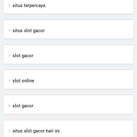
situs terpercaya
situs slot gacor
slot gacor
slot online
slot gacor
situs slot gacor hari ini