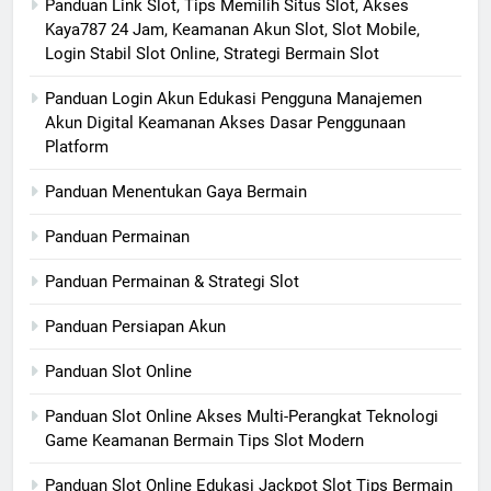
Panduan Link Slot, Tips Memilih Situs Slot, Akses
Kaya787 24 Jam, Keamanan Akun Slot, Slot Mobile,
Login Stabil Slot Online, Strategi Bermain Slot
Panduan Login Akun Edukasi Pengguna Manajemen
Akun Digital Keamanan Akses Dasar Penggunaan
Platform
Panduan Menentukan Gaya Bermain
Panduan Permainan
Panduan Permainan & Strategi Slot
Panduan Persiapan Akun
Panduan Slot Online
Panduan Slot Online Akses Multi-Perangkat Teknologi
Game Keamanan Bermain Tips Slot Modern
Panduan Slot Online Edukasi Jackpot Slot Tips Bermain