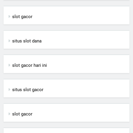
slot gacor
situs slot dana
slot gacor hari ini
situs slot gacor
slot gacor