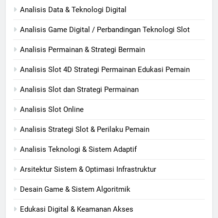
Analisis Data & Teknologi Digital
Analisis Game Digital / Perbandingan Teknologi Slot
Analisis Permainan & Strategi Bermain
Analisis Slot 4D Strategi Permainan Edukasi Pemain
Analisis Slot dan Strategi Permainan
Analisis Slot Online
Analisis Strategi Slot & Perilaku Pemain
Analisis Teknologi & Sistem Adaptif
Arsitektur Sistem & Optimasi Infrastruktur
Desain Game & Sistem Algoritmik
Edukasi Digital & Keamanan Akses