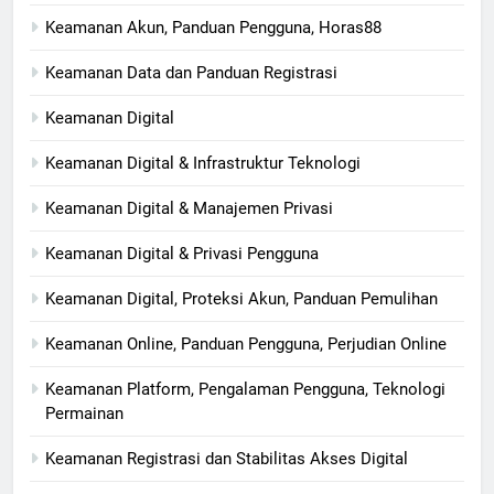
Keamanan Akun, Panduan Pengguna, Horas88
Keamanan Data dan Panduan Registrasi
Keamanan Digital
Keamanan Digital & Infrastruktur Teknologi
Keamanan Digital & Manajemen Privasi
Keamanan Digital & Privasi Pengguna
Keamanan Digital, Proteksi Akun, Panduan Pemulihan
Keamanan Online, Panduan Pengguna, Perjudian Online
Keamanan Platform, Pengalaman Pengguna, Teknologi
Permainan
Keamanan Registrasi dan Stabilitas Akses Digital