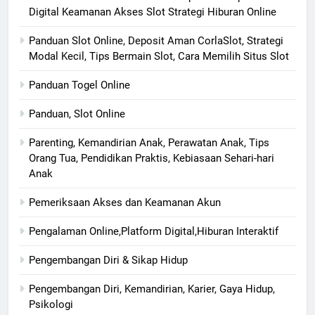
Digital Keamanan Akses Slot Strategi Hiburan Online
Panduan Slot Online, Deposit Aman CorlaSlot, Strategi
Modal Kecil, Tips Bermain Slot, Cara Memilih Situs Slot
Panduan Togel Online
Panduan, Slot Online
Parenting, Kemandirian Anak, Perawatan Anak, Tips
Orang Tua, Pendidikan Praktis, Kebiasaan Sehari-hari
Anak
Pemeriksaan Akses dan Keamanan Akun
Pengalaman Online,Platform Digital,Hiburan Interaktif
Pengembangan Diri & Sikap Hidup
Pengembangan Diri, Kemandirian, Karier, Gaya Hidup,
Psikologi