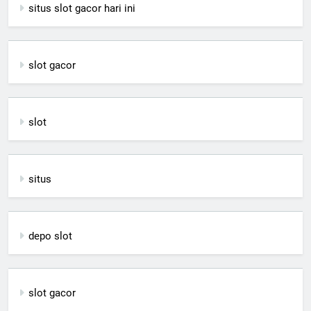
situs slot gacor hari ini
slot gacor
slot
situs
depo slot
slot gacor