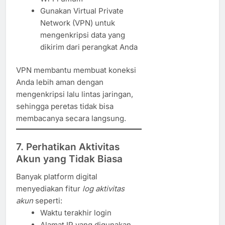
Gunakan Virtual Private
Network (VPN) untuk
mengenkripsi data yang
dikirim dari perangkat Anda
VPN membantu membuat koneksi
Anda lebih aman dengan
mengenkripsi lalu lintas jaringan,
sehingga peretas tidak bisa
membacanya secara langsung.
7. Perhatikan Aktivitas
Akun yang Tidak Biasa
Banyak platform digital
menyediakan fitur
log aktivitas
akun
seperti:
Waktu terakhir login
Alamat IP yang digunakan