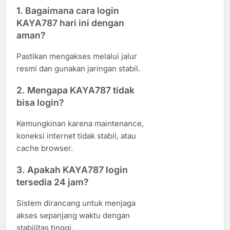
1. Bagaimana cara login
KAYA787 hari ini dengan
aman?
Pastikan mengakses melalui jalur
resmi dan gunakan jaringan stabil.
2. Mengapa KAYA787 tidak
bisa login?
Kemungkinan karena maintenance,
koneksi internet tidak stabil, atau
cache browser.
3. Apakah KAYA787 login
tersedia 24 jam?
Sistem dirancang untuk menjaga
akses sepanjang waktu dengan
stabilitas tinggi.