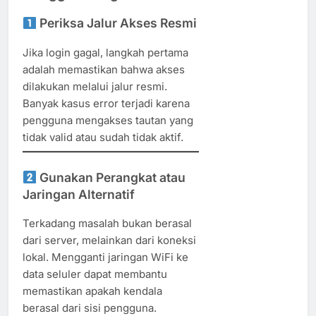
Periksa Jalur Akses Resmi
Jika login gagal, langkah pertama
adalah memastikan bahwa akses
dilakukan melalui jalur resmi.
Banyak kasus error terjadi karena
pengguna mengakses tautan yang
tidak valid atau sudah tidak aktif.
Gunakan Perangkat atau
Jaringan Alternatif
Terkadang masalah bukan berasal
dari server, melainkan dari koneksi
lokal. Mengganti jaringan WiFi ke
data seluler dapat membantu
memastikan apakah kendala
berasal dari sisi pengguna.