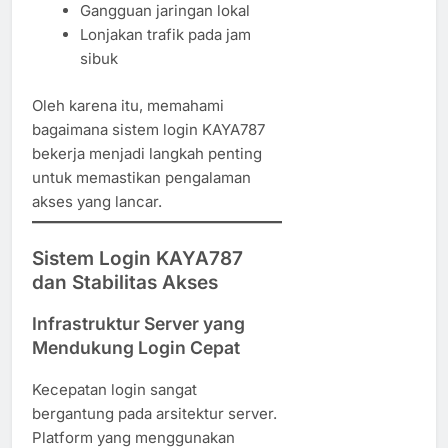
Gangguan jaringan lokal
Lonjakan trafik pada jam
sibuk
Oleh karena itu, memahami
bagaimana sistem login KAYA787
bekerja menjadi langkah penting
untuk memastikan pengalaman
akses yang lancar.
Sistem Login KAYA787
dan Stabilitas Akses
Infrastruktur Server yang
Mendukung Login Cepat
Kecepatan login sangat
bergantung pada arsitektur server.
Platform yang menggunakan