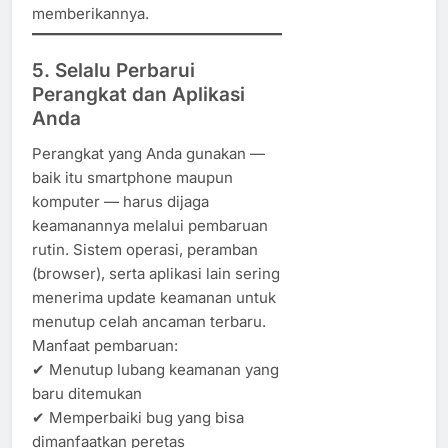
memberikannya.
5. Selalu Perbarui
Perangkat dan Aplikasi
Anda
Perangkat yang Anda gunakan —
baik itu smartphone maupun
komputer — harus dijaga
keamanannya melalui pembaruan
rutin. Sistem operasi, peramban
(browser), serta aplikasi lain sering
menerima update keamanan untuk
menutup celah ancaman terbaru.
Manfaat pembaruan:
✔ Menutup lubang keamanan yang
baru ditemukan
✔ Memperbaiki bug yang bisa
dimanfaatkan peretas