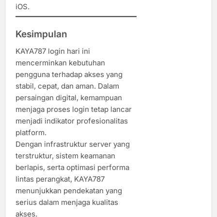
iOS.
Kesimpulan
KAYA787 login hari ini
mencerminkan kebutuhan
pengguna terhadap akses yang
stabil, cepat, dan aman. Dalam
persaingan digital, kemampuan
menjaga proses login tetap lancar
menjadi indikator profesionalitas
platform.
Dengan infrastruktur server yang
terstruktur, sistem keamanan
berlapis, serta optimasi performa
lintas perangkat, KAYA787
menunjukkan pendekatan yang
serius dalam menjaga kualitas
akses.