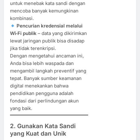
untuk menebak kata sandi dengan
mencoba banyak kemungkinan
kombinasi.
Pencurian kredensial melalui
Wi‑Fi publik
– data yang dikirimkan
lewat jaringan publik bisa disadap
jika tidak terenkripsi.
Dengan mengetahui ancaman ini,
Anda bisa lebih waspada dan
mengambil langkah preventif yang
tepat. Banyak sumber keamanan
digital menekankan bahwa
pendidikan pengguna adalah
fondasi dari perlindungan akun
yang baik.
2. Gunakan Kata Sandi
yang Kuat dan Unik