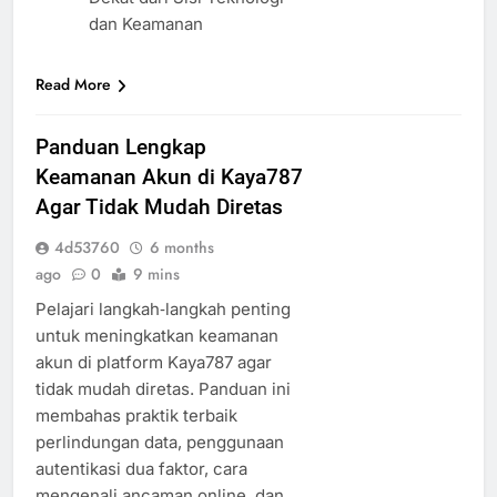
dan Keamanan
Read More
Panduan Lengkap
Keamanan Akun di Kaya787
Agar Tidak Mudah Diretas
4d53760
6 months
ago
0
9 mins
Pelajari langkah‑langkah penting
untuk meningkatkan keamanan
akun di platform Kaya787 agar
tidak mudah diretas. Panduan ini
membahas praktik terbaik
perlindungan data, penggunaan
autentikasi dua faktor, cara
mengenali ancaman online, dan