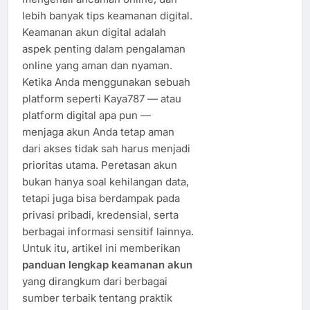
lebih banyak tips keamanan digital.
Keamanan akun digital adalah
aspek penting dalam pengalaman
online yang aman dan nyaman.
Ketika Anda menggunakan sebuah
platform seperti Kaya787 — atau
platform digital apa pun —
menjaga akun Anda tetap aman
dari akses tidak sah harus menjadi
prioritas utama. Peretasan akun
bukan hanya soal kehilangan data,
tetapi juga bisa berdampak pada
privasi pribadi, kredensial, serta
berbagai informasi sensitif lainnya.
Untuk itu, artikel ini memberikan
panduan lengkap keamanan akun
yang dirangkum dari berbagai
sumber terbaik tentang praktik