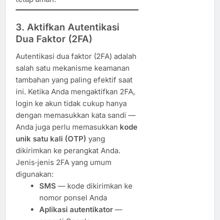
3. Aktifkan Autentikasi
Dua Faktor (2FA)
Autentikasi dua faktor (2FA) adalah
salah satu mekanisme keamanan
tambahan yang paling efektif saat
ini. Ketika Anda mengaktifkan 2FA,
login ke akun tidak cukup hanya
dengan memasukkan kata sandi —
Anda juga perlu memasukkan
kode
unik satu kali (OTP)
yang
dikirimkan ke perangkat Anda.
Jenis‑jenis 2FA yang umum
digunakan:
SMS
— kode dikirimkan ke
nomor ponsel Anda
Aplikasi autentikator
—