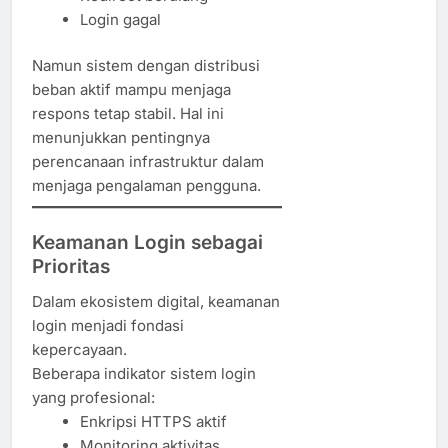
Login gagal
Namun sistem dengan distribusi
beban aktif mampu menjaga
respons tetap stabil. Hal ini
menunjukkan pentingnya
perencanaan infrastruktur dalam
menjaga pengalaman pengguna.
Keamanan Login sebagai
Prioritas
Dalam ekosistem digital, keamanan
login menjadi fondasi
kepercayaan.
Beberapa indikator sistem login
yang profesional:
Enkripsi HTTPS aktif
Monitoring aktivitas