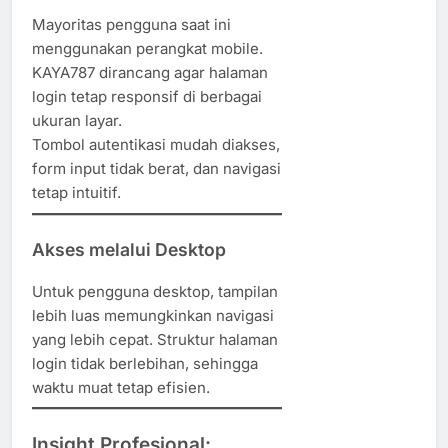
Mayoritas pengguna saat ini
menggunakan perangkat mobile.
KAYA787 dirancang agar halaman
login tetap responsif di berbagai
ukuran layar.
Tombol autentikasi mudah diakses,
form input tidak berat, dan navigasi
tetap intuitif.
Akses melalui Desktop
Untuk pengguna desktop, tampilan
lebih luas memungkinkan navigasi
yang lebih cepat. Struktur halaman
login tidak berlebihan, sehingga
waktu muat tetap efisien.
Insight Profesional: