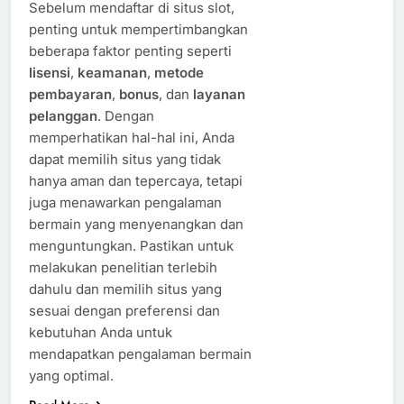
Sebelum mendaftar di situs slot,
penting untuk mempertimbangkan
beberapa faktor penting seperti
lisensi
,
keamanan
,
metode
pembayaran
,
bonus
, dan
layanan
pelanggan
. Dengan
memperhatikan hal-hal ini, Anda
dapat memilih situs yang tidak
hanya aman dan tepercaya, tetapi
juga menawarkan pengalaman
bermain yang menyenangkan dan
menguntungkan. Pastikan untuk
melakukan penelitian terlebih
dahulu dan memilih situs yang
sesuai dengan preferensi dan
kebutuhan Anda untuk
mendapatkan pengalaman bermain
yang optimal.