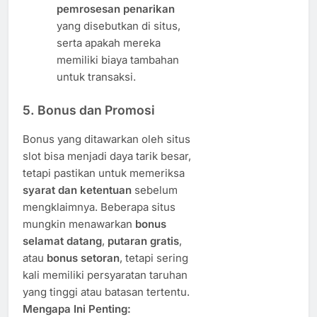
pemrosesan penarikan
yang disebutkan di situs,
serta apakah mereka
memiliki biaya tambahan
untuk transaksi.
5.
Bonus dan Promosi
Bonus yang ditawarkan oleh situs
slot bisa menjadi daya tarik besar,
tetapi pastikan untuk memeriksa
syarat dan ketentuan
sebelum
mengklaimnya. Beberapa situs
mungkin menawarkan
bonus
selamat datang
,
putaran gratis
,
atau
bonus setoran
, tetapi sering
kali memiliki persyaratan taruhan
yang tinggi atau batasan tertentu.
Mengapa Ini Penting: