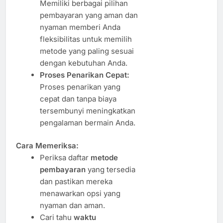
Memiliki berbagai pilihan
pembayaran yang aman dan
nyaman memberi Anda
fleksibilitas untuk memilih
metode yang paling sesuai
dengan kebutuhan Anda.
Proses Penarikan Cepat:
Proses penarikan yang
cepat dan tanpa biaya
tersembunyi meningkatkan
pengalaman bermain Anda.
Cara Memeriksa:
Periksa daftar
metode
pembayaran
yang tersedia
dan pastikan mereka
menawarkan opsi yang
nyaman dan aman.
Cari tahu
waktu