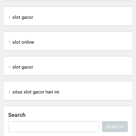
slot gacor
slot online
slot gacor
situs slot gacor hari ini
Search
SEARCH