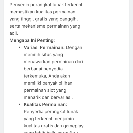
Penyedia perangkat lunak terkenal
memastikan kualitas permainan
yang tinggi, grafis yang canggih,
serta mekanisme permainan yang
adil.
Mengapa Ini Penting:
Variasi Permainan:
Dengan
memilih situs yang
menawarkan permainan dari
berbagai penyedia
terkemuka, Anda akan
memiliki banyak pilihan
permainan slot yang
menarik dan bervariasi.
Kualitas Permainan:
Penyedia perangkat lunak
yang terkenal menjamin
kualitas grafis dan gameplay
yang lebih baik, serta fitur