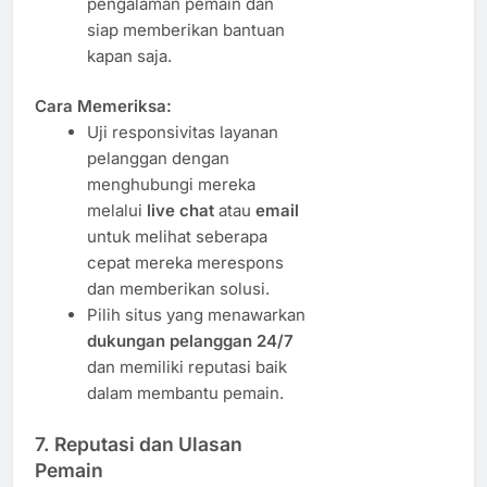
pengalaman pemain dan
siap memberikan bantuan
kapan saja.
Cara Memeriksa:
Uji responsivitas layanan
pelanggan dengan
menghubungi mereka
melalui
live chat
atau
email
untuk melihat seberapa
cepat mereka merespons
dan memberikan solusi.
Pilih situs yang menawarkan
dukungan pelanggan 24/7
dan memiliki reputasi baik
dalam membantu pemain.
7.
Reputasi dan Ulasan
Pemain