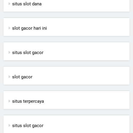
situs slot dana
slot gacor hari ini
situs slot gacor
slot gacor
situs terpercaya
situs slot gacor