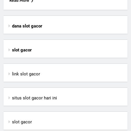
Read More
dana slot gacor
slot gacor
link slot gacor
situs slot gacor hari ini
slot gacor