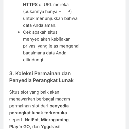
HTTPS
di URL mereka
(bukannya hanya HTTP)
untuk menunjukkan bahwa
data Anda aman.
Cek apakah situs
menyediakan kebijakan
privasi yang jelas mengenai
bagaimana data Anda
dilindungi.
3.
Koleksi Permainan dan
Penyedia Perangkat Lunak
Situs slot yang baik akan
menawarkan berbagai macam
permainan slot dari
penyedia
perangkat lunak terkemuka
seperti
NetEnt
,
Microgaming
,
Play’n GO
, dan
Yggdrasil
.