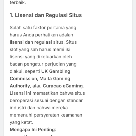
terbaik.
1.
Lisensi dan Regulasi Situs
Salah satu faktor pertama yang
harus Anda perhatikan adalah
lisensi dan regulasi
situs. Situs
slot yang sah harus memiliki
lisensi yang dikeluarkan oleh
badan pengatur perjudian yang
diakui, seperti
UK Gambling
Commission
,
Malta Gaming
Authority
, atau
Curacao eGaming
.
Lisensi ini memastikan bahwa situs
beroperasi sesuai dengan standar
industri dan bahwa mereka
memenuhi persyaratan keamanan
yang ketat.
Mengapa Ini Penting: