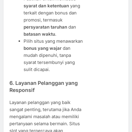
syarat dan ketentuan
yang
terkait dengan bonus dan
promosi, termasuk
persyaratan taruhan
dan
batasan waktu
.
Pilih situs yang menawarkan
bonus yang wajar
dan
mudah dipenuhi, tanpa
syarat tersembunyi yang
sulit dicapai.
6.
Layanan Pelanggan yang
Responsif
Layanan pelanggan yang baik
sangat penting, terutama jika Anda
mengalami masalah atau memiliki
pertanyaan selama bermain. Situs
slot yang terpercaya akan