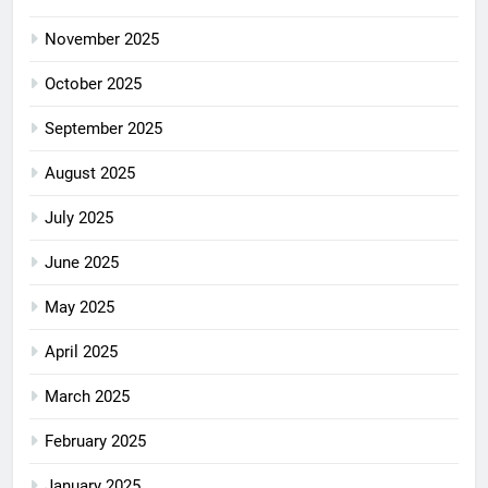
November 2025
October 2025
September 2025
August 2025
July 2025
June 2025
May 2025
April 2025
March 2025
February 2025
January 2025