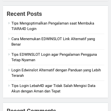
Recent Posts
Tips Mengoptimalkan Pengalaman saat Membuka
TIARA4D Login
Cara Menemukan EDWINSLOT Link Alternatif yang
Benar
Tips EDWINSLOT Login agar Pengalaman Pengguna
Tetap Nyaman
Login Edwinslot Alternatif dengan Panduan yang Lebih
Terarah
Tips Login Lebah4D agar Tidak Salah Mengisi Data
Akun dengan Aman dan Tepat
Recent Comments