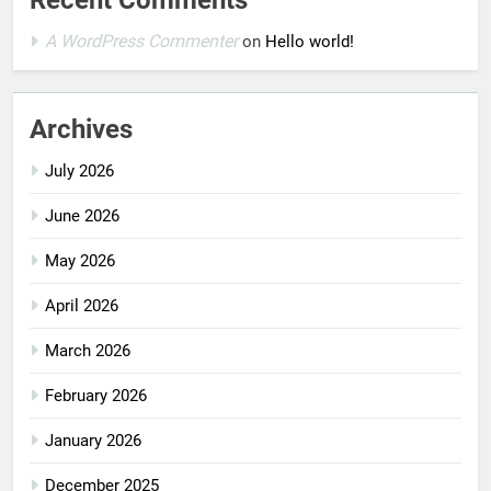
A WordPress Commenter
on
Hello world!
Archives
July 2026
June 2026
May 2026
April 2026
March 2026
February 2026
January 2026
December 2025