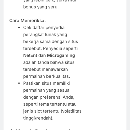
bonus yang seru.
Cara Memeriksa:
Cek daftar penyedia
perangkat lunak yang
bekerja sama dengan situs
tersebut. Penyedia seperti
NetEnt
dan
Microgaming
adalah tanda bahwa situs
tersebut menawarkan
permainan berkualitas.
Pastikan situs memiliki
permainan yang sesuai
dengan preferensi Anda,
seperti tema tertentu atau
jenis slot tertentu (volatilitas
tinggi/rendah).