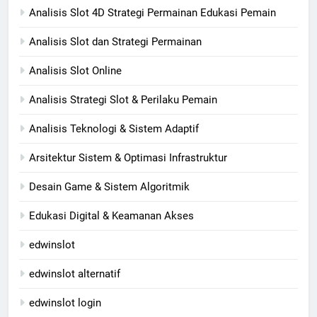
Analisis Slot 4D Strategi Permainan Edukasi Pemain
Analisis Slot dan Strategi Permainan
Analisis Slot Online
Analisis Strategi Slot & Perilaku Pemain
Analisis Teknologi & Sistem Adaptif
Arsitektur Sistem & Optimasi Infrastruktur
Desain Game & Sistem Algoritmik
Edukasi Digital & Keamanan Akses
edwinslot
edwinslot alternatif
edwinslot login