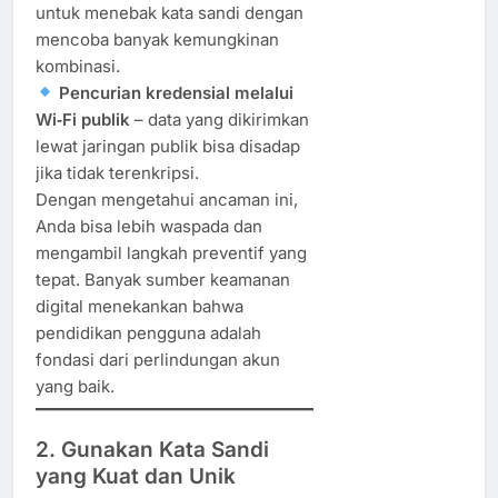
untuk menebak kata sandi dengan
mencoba banyak kemungkinan
kombinasi.
Pencurian kredensial melalui
Wi‑Fi publik
– data yang dikirimkan
lewat jaringan publik bisa disadap
jika tidak terenkripsi.
Dengan mengetahui ancaman ini,
Anda bisa lebih waspada dan
mengambil langkah preventif yang
tepat. Banyak sumber keamanan
digital menekankan bahwa
pendidikan pengguna adalah
fondasi dari perlindungan akun
yang baik.
2. Gunakan Kata Sandi
yang Kuat dan Unik