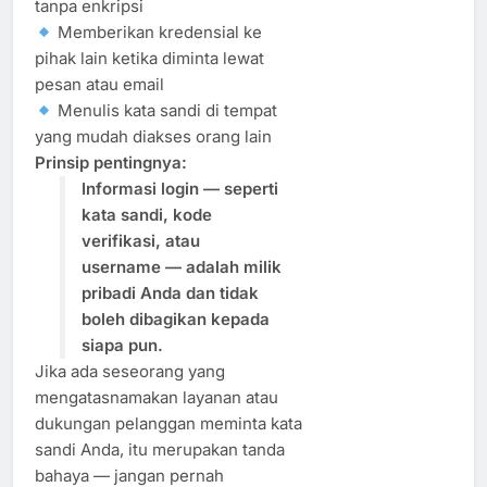
tanpa enkripsi
Memberikan kredensial ke
pihak lain ketika diminta lewat
pesan atau email
Menulis kata sandi di tempat
yang mudah diakses orang lain
Prinsip pentingnya:
Informasi login — seperti
kata sandi, kode
verifikasi, atau
username — adalah milik
pribadi Anda dan tidak
boleh dibagikan kepada
siapa pun.
Jika ada seseorang yang
mengatasnamakan layanan atau
dukungan pelanggan meminta kata
sandi Anda, itu merupakan tanda
bahaya — jangan pernah