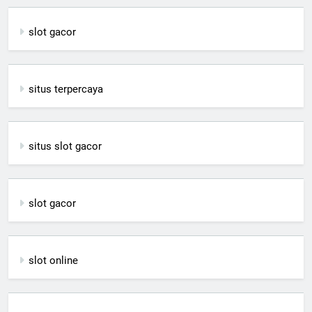
slot gacor
situs terpercaya
situs slot gacor
slot gacor
slot online