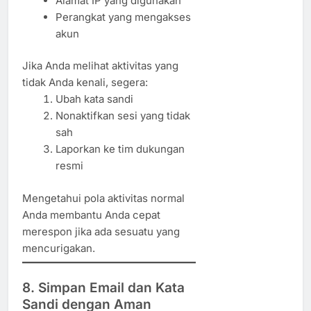
Alamat IP yang digunakan
Perangkat yang mengakses
akun
Jika Anda melihat aktivitas yang
tidak Anda kenali, segera:
Ubah kata sandi
Nonaktifkan sesi yang tidak
sah
Laporkan ke tim dukungan
resmi
Mengetahui pola aktivitas normal
Anda membantu Anda cepat
merespon jika ada sesuatu yang
mencurigakan.
8. Simpan Email dan Kata
Sandi dengan Aman