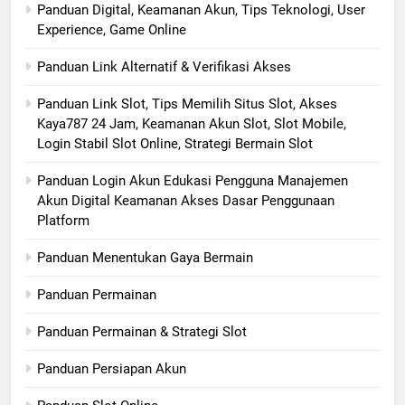
Panduan Digital, Keamanan Akun, Tips Teknologi, User
Experience, Game Online
Panduan Link Alternatif & Verifikasi Akses
Panduan Link Slot, Tips Memilih Situs Slot, Akses
Kaya787 24 Jam, Keamanan Akun Slot, Slot Mobile,
Login Stabil Slot Online, Strategi Bermain Slot
Panduan Login Akun Edukasi Pengguna Manajemen
Akun Digital Keamanan Akses Dasar Penggunaan
Platform
Panduan Menentukan Gaya Bermain
Panduan Permainan
Panduan Permainan & Strategi Slot
Panduan Persiapan Akun