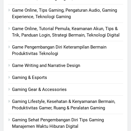
Game Online, Tips Gaming, Pengaturan Audio, Gaming
Experience, Teknologi Gaming
Game Online, Tutorial Pemula, Keamanan Akun, Tips &
Trik, Panduan Login, Strategi Bermain, Teknologi Digital
Game Pengembangan Diri Keterampilan Bermain
Produktivitas Teknologi
Game Writing and Narrative Design
Gaming & Esports
Gaming Gear & Accessories
Gaming Lifestyle, Kesehatan & Kenyamanan Bermain,
Produktivitas Gamer, Ruang & Peralatan Gaming
Gaming Sehat Pengembangan Diri Tips Gaming
Manajemen Waktu Hiburan Digital