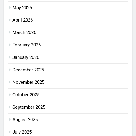
May 2026
April 2026
March 2026
February 2026
January 2026
December 2025
November 2025
October 2025
September 2025
August 2025
July 2025