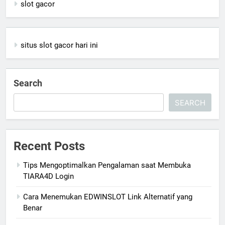
slot gacor
situs slot gacor hari ini
Search
SEARCH
Recent Posts
Tips Mengoptimalkan Pengalaman saat Membuka
TIARA4D Login
Cara Menemukan EDWINSLOT Link Alternatif yang
Benar