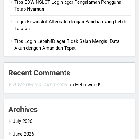
Tips EDWINSLOT Login agar Pengalaman Pengguna
Tetap Nyaman
Login Edwinslot Alternatif dengan Panduan yang Lebih
Terarah
Tips Login Lebah4D agar Tidak Salah Mengisi Data
Akun dengan Aman dan Tepat
Recent Comments
A WordPress Commenter
on
Hello world!
Archives
July 2026
June 2026