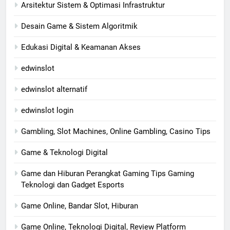
Arsitektur Sistem & Optimasi Infrastruktur
Desain Game & Sistem Algoritmik
Edukasi Digital & Keamanan Akses
edwinslot
edwinslot alternatif
edwinslot login
Gambling, Slot Machines, Online Gambling, Casino Tips
Game & Teknologi Digital
Game dan Hiburan Perangkat Gaming Tips Gaming
Teknologi dan Gadget Esports
Game Online, Bandar Slot, Hiburan
Game Online, Teknologi Digital, Review Platform