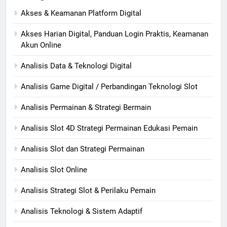
Akses & Keamanan Platform Digital
Akses Harian Digital, Panduan Login Praktis, Keamanan
Akun Online
Analisis Data & Teknologi Digital
Analisis Game Digital / Perbandingan Teknologi Slot
Analisis Permainan & Strategi Bermain
Analisis Slot 4D Strategi Permainan Edukasi Pemain
Analisis Slot dan Strategi Permainan
Analisis Slot Online
Analisis Strategi Slot & Perilaku Pemain
Analisis Teknologi & Sistem Adaptif