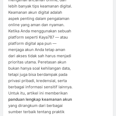
lebih banyak tips keamanan digital.
Keamanan akun digital adalah
aspek penting dalam pengalaman
online yang aman dan nyaman.
Ketika Anda menggunakan sebuah
platform seperti Kaya787 — atau
platform digital apa pun —
menjaga akun Anda tetap aman
dari akses tidak sah harus menjadi
prioritas utama. Peretasan akun
bukan hanya soal kehilangan data,
tetapi juga bisa berdampak pada
privasi pribadi, kredensial, serta
berbagai informasi sensitif lainnya.
Untuk itu, artikel ini memberikan
panduan lengkap keamanan akun
yang dirangkum dari berbagai
sumber terbaik tentang praktik