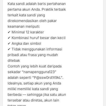
Kata sandi adalah baris pertahanan
pertama akun Anda. Praktik terbaik
terkait kata sandi yang
direkomendasikan oleh pakar
keamanan meliputi:
✔ Minimal 12 karakter
✔ Kombinasi huruf besar dan kecil
✔ Angka dan simbol
✔ Tidak menggunakan informasi
pribadi atau frasa yang mudah
ditebak
Contoh yang lebih kuat daripada
sekadar “namapengguna123”
adalah seperti “P@ssw0rd!X9kL”.
Idealnya, setiap akun yang Anda
miliki memiliki kata sandi yang
berbeda — sehingga jika satu akun
tersebar atau diretas, akun lain
tetap aman.