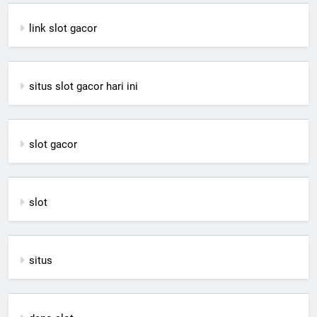
link slot gacor
situs slot gacor hari ini
slot gacor
slot
situs