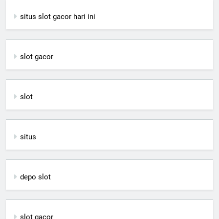
situs slot gacor hari ini
slot gacor
slot
situs
depo slot
slot gacor