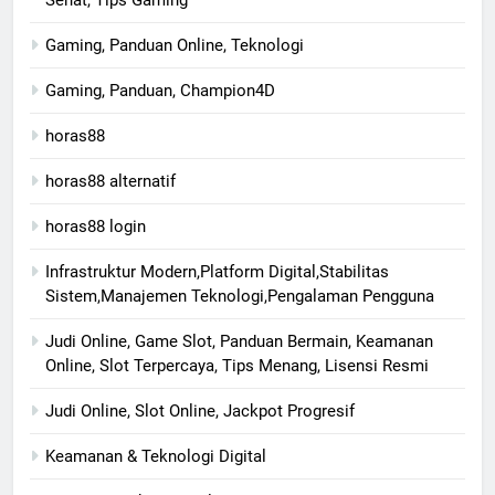
Gaming, Panduan Online, Teknologi
Gaming, Panduan, Champion4D
horas88
horas88 alternatif
horas88 login
Infrastruktur Modern,Platform Digital,Stabilitas
Sistem,Manajemen Teknologi,Pengalaman Pengguna
Judi Online, Game Slot, Panduan Bermain, Keamanan
Online, Slot Terpercaya, Tips Menang, Lisensi Resmi
Judi Online, Slot Online, Jackpot Progresif
Keamanan & Teknologi Digital