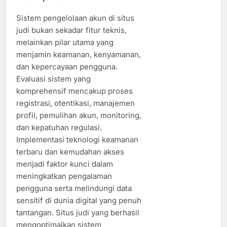
Sistem pengelolaan akun di situs
judi bukan sekadar fitur teknis,
melainkan pilar utama yang
menjamin keamanan, kenyamanan,
dan kepercayaan pengguna.
Evaluasi sistem yang
komprehensif mencakup proses
registrasi, otentikasi, manajemen
profil, pemulihan akun, monitoring,
dan kepatuhan regulasi.
Implementasi teknologi keamanan
terbaru dan kemudahan akses
menjadi faktor kunci dalam
meningkatkan pengalaman
pengguna serta melindungi data
sensitif di dunia digital yang penuh
tantangan. Situs judi yang berhasil
mengoptimalkan sistem