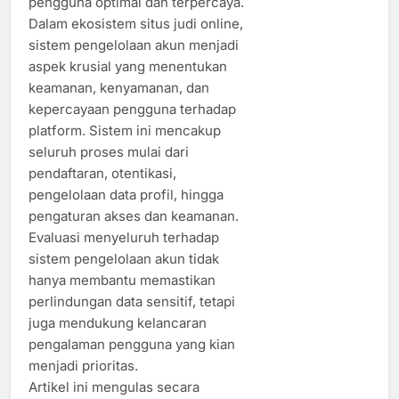
pengguna optimal dan terpercaya.
Dalam ekosistem situs judi online,
sistem pengelolaan akun menjadi
aspek krusial yang menentukan
keamanan, kenyamanan, dan
kepercayaan pengguna terhadap
platform. Sistem ini mencakup
seluruh proses mulai dari
pendaftaran, otentikasi,
pengelolaan data profil, hingga
pengaturan akses dan keamanan.
Evaluasi menyeluruh terhadap
sistem pengelolaan akun tidak
hanya membantu memastikan
perlindungan data sensitif, tetapi
juga mendukung kelancaran
pengalaman pengguna yang kian
menjadi prioritas.
Artikel ini mengulas secara