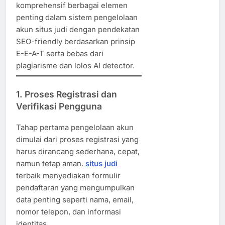
komprehensif berbagai elemen
penting dalam sistem pengelolaan
akun situs judi dengan pendekatan
SEO-friendly berdasarkan prinsip
E-E-A-T serta bebas dari
plagiarisme dan lolos AI detector.
1. Proses Registrasi dan
Verifikasi Pengguna
Tahap pertama pengelolaan akun
dimulai dari proses registrasi yang
harus dirancang sederhana, cepat,
namun tetap aman.
situs judi
terbaik menyediakan formulir
pendaftaran yang mengumpulkan
data penting seperti nama, email,
nomor telepon, dan informasi
identitas.