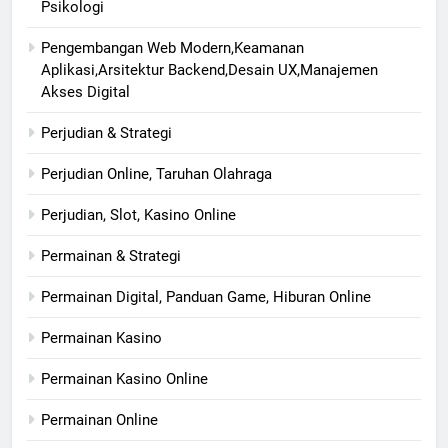
Psikologi
Pengembangan Web Modern,Keamanan
Aplikasi,Arsitektur Backend,Desain UX,Manajemen
Akses Digital
Perjudian & Strategi
Perjudian Online, Taruhan Olahraga
Perjudian, Slot, Kasino Online
Permainan & Strategi
Permainan Digital, Panduan Game, Hiburan Online
Permainan Kasino
Permainan Kasino Online
Permainan Online