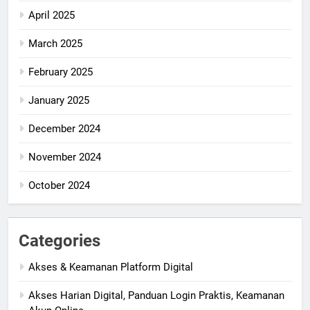
April 2025
March 2025
February 2025
January 2025
December 2024
November 2024
October 2024
Categories
Akses & Keamanan Platform Digital
Akses Harian Digital, Panduan Login Praktis, Keamanan