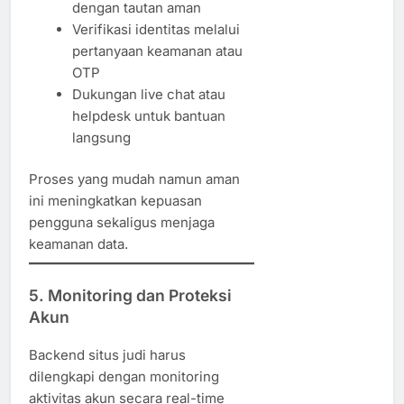
dengan tautan aman
Verifikasi identitas melalui
pertanyaan keamanan atau
OTP
Dukungan live chat atau
helpdesk untuk bantuan
langsung
Proses yang mudah namun aman
ini meningkatkan kepuasan
pengguna sekaligus menjaga
keamanan data.
5. Monitoring dan Proteksi
Akun
Backend situs judi harus
dilengkapi dengan monitoring
aktivitas akun secara real-time