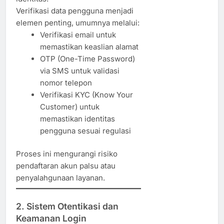
Verifikasi data pengguna menjadi
elemen penting, umumnya melalui:
Verifikasi email untuk
memastikan keaslian alamat
OTP (One-Time Password)
via SMS untuk validasi
nomor telepon
Verifikasi KYC (Know Your
Customer) untuk
memastikan identitas
pengguna sesuai regulasi
Proses ini mengurangi risiko
pendaftaran akun palsu atau
penyalahgunaan layanan.
2. Sistem Otentikasi dan
Keamanan Login