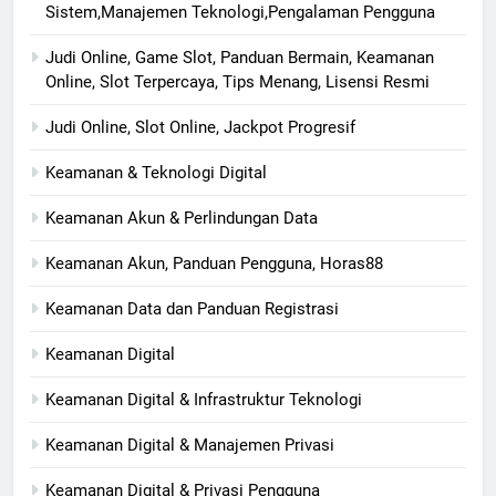
Sistem,Manajemen Teknologi,Pengalaman Pengguna
Judi Online, Game Slot, Panduan Bermain, Keamanan
Online, Slot Terpercaya, Tips Menang, Lisensi Resmi
Judi Online, Slot Online, Jackpot Progresif
Keamanan & Teknologi Digital
Keamanan Akun & Perlindungan Data
Keamanan Akun, Panduan Pengguna, Horas88
Keamanan Data dan Panduan Registrasi
Keamanan Digital
Keamanan Digital & Infrastruktur Teknologi
Keamanan Digital & Manajemen Privasi
Keamanan Digital & Privasi Pengguna