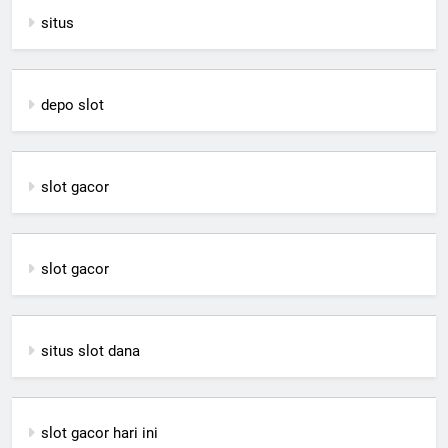
situs
depo slot
slot gacor
slot gacor
situs slot dana
slot gacor hari ini