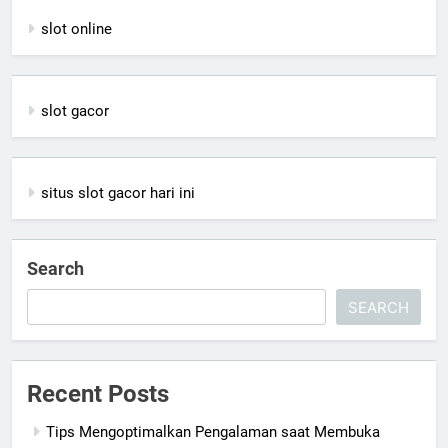
slot online
slot gacor
situs slot gacor hari ini
Search
SEARCH
Recent Posts
Tips Mengoptimalkan Pengalaman saat Membuka