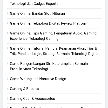
Teknologi dan Gadget Esports
Game Online, Bandar Slot, Hiburan
Game Online, Teknologi Digital, Review Platform
Game Online, Tips Gaming, Pengaturan Audio, Gaming
Experience, Teknologi Gaming
Game Online, Tutorial Pemula, Keamanan Akun, Tips &
Trik, Panduan Login, Strategi Bermain, Teknologi Digital
Game Pengembangan Diri Keterampilan Bermain
Produktivitas Teknologi
Game Writing and Narrative Design
Gaming & Esports
Gaming Gear & Accessories