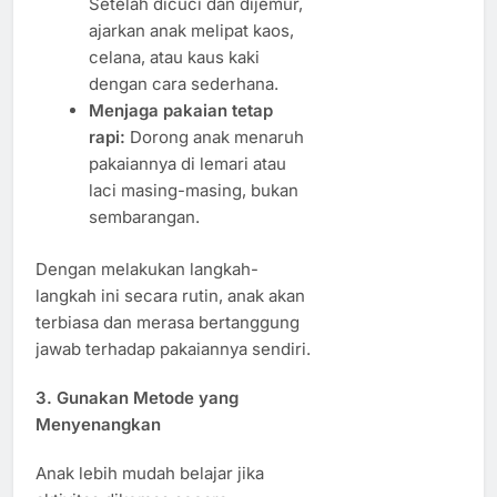
Setelah dicuci dan dijemur,
ajarkan anak melipat kaos,
celana, atau kaus kaki
dengan cara sederhana.
Menjaga pakaian tetap
rapi:
Dorong anak menaruh
pakaiannya di lemari atau
laci masing-masing, bukan
sembarangan.
Dengan melakukan langkah-
langkah ini secara rutin, anak akan
terbiasa dan merasa bertanggung
jawab terhadap pakaiannya sendiri.
3. Gunakan Metode yang
Menyenangkan
Anak lebih mudah belajar jika