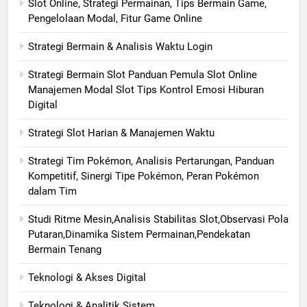
Slot Online, Strategi Permainan, Tips Bermain Game,
Pengelolaan Modal, Fitur Game Online
Strategi Bermain & Analisis Waktu Login
Strategi Bermain Slot Panduan Pemula Slot Online
Manajemen Modal Slot Tips Kontrol Emosi Hiburan
Digital
Strategi Slot Harian & Manajemen Waktu
Strategi Tim Pokémon, Analisis Pertarungan, Panduan
Kompetitif, Sinergi Tipe Pokémon, Peran Pokémon
dalam Tim
Studi Ritme Mesin,Analisis Stabilitas Slot,Observasi Pola
Putaran,Dinamika Sistem Permainan,Pendekatan
Bermain Tenang
Teknologi & Akses Digital
Teknologi & Analitik Sistem