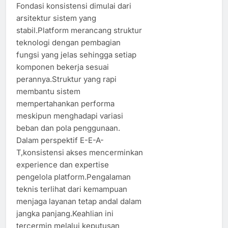
Fondasi konsistensi dimulai dari
arsitektur sistem yang
stabil.Platform merancang struktur
teknologi dengan pembagian
fungsi yang jelas sehingga setiap
komponen bekerja sesuai
perannya.Struktur yang rapi
membantu sistem
mempertahankan performa
meskipun menghadapi variasi
beban dan pola penggunaan.
Dalam perspektif E-E-A-
T,konsistensi akses mencerminkan
experience dan expertise
pengelola platform.Pengalaman
teknis terlihat dari kemampuan
menjaga layanan tetap andal dalam
jangka panjang.Keahlian ini
tercermin melalui keputusan