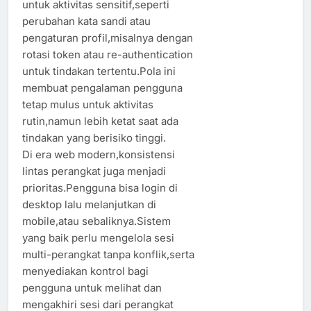
untuk aktivitas sensitif,seperti
perubahan kata sandi atau
pengaturan profil,misalnya dengan
rotasi token atau re-authentication
untuk tindakan tertentu.Pola ini
membuat pengalaman pengguna
tetap mulus untuk aktivitas
rutin,namun lebih ketat saat ada
tindakan yang berisiko tinggi.
Di era web modern,konsistensi
lintas perangkat juga menjadi
prioritas.Pengguna bisa login di
desktop lalu melanjutkan di
mobile,atau sebaliknya.Sistem
yang baik perlu mengelola sesi
multi-perangkat tanpa konflik,serta
menyediakan kontrol bagi
pengguna untuk melihat dan
mengakhiri sesi dari perangkat