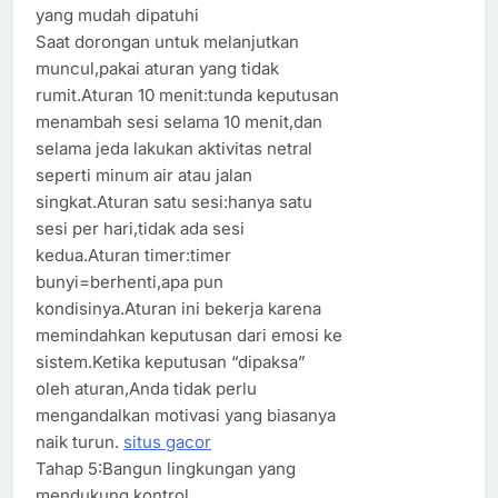
yang mudah dipatuhi
Saat dorongan untuk melanjutkan
muncul,pakai aturan yang tidak
rumit.Aturan 10 menit:tunda keputusan
menambah sesi selama 10 menit,dan
selama jeda lakukan aktivitas netral
seperti minum air atau jalan
singkat.Aturan satu sesi:hanya satu
sesi per hari,tidak ada sesi
kedua.Aturan timer:timer
bunyi=berhenti,apa pun
kondisinya.Aturan ini bekerja karena
memindahkan keputusan dari emosi ke
sistem.Ketika keputusan “dipaksa”
oleh aturan,Anda tidak perlu
mengandalkan motivasi yang biasanya
naik turun.
situs gacor
Tahap 5:Bangun lingkungan yang
mendukung kontrol