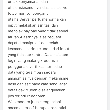
untuk kenyamanan dan
efisiensi,namun validasi sisi server
tetap menjadi pengaman
utama.Server perlu menormalkan
input,melakukan sanitasi,dan
menolak payload yang tidak sesuai
aturan.Alasannya jelas:request
dapat dimanipulasi,dan celah
keamanan sering muncul dari input
yang tidak terkontrol.Dalam sistem
login yang matang,kredensial
pengguna diverifikasi terhadap
data yang tersimpan secara
aman,misalnya dengan mekanisme
hash dan salt pada kata sandi,agar
data tidak mudah disalahgunakan
jika terjadi kebocoran.
Web modern juga menghadapi
ancaman masif berupa credential