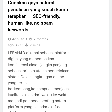
Gunakan gaya natural
penulisan yang sudah kamu
terapkan — SEO-friendly,
human-like, no spam
keywords.
4d53760
7 months
ago
0
7 mins
LEBAH4D dikenal sebagai platform
digital yang menempatkan
konsistensi akses jangka panjang
sebagai prinsip utama pengelolaan
sistem.Dalam lingkungan online
yang terus
berkembang,kemampuan menjaga
kualitas akses dari waktu ke waktu
menjadi pembeda penting antara
platform yang sekadar aktif dan