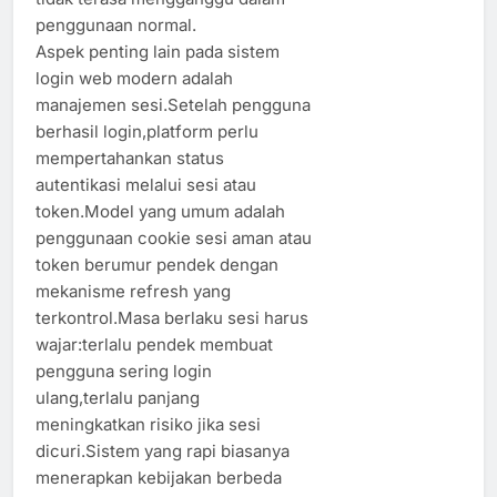
penggunaan normal.
Aspek penting lain pada sistem
login web modern adalah
manajemen sesi.Setelah pengguna
berhasil login,platform perlu
mempertahankan status
autentikasi melalui sesi atau
token.Model yang umum adalah
penggunaan cookie sesi aman atau
token berumur pendek dengan
mekanisme refresh yang
terkontrol.Masa berlaku sesi harus
wajar:terlalu pendek membuat
pengguna sering login
ulang,terlalu panjang
meningkatkan risiko jika sesi
dicuri.Sistem yang rapi biasanya
menerapkan kebijakan berbeda