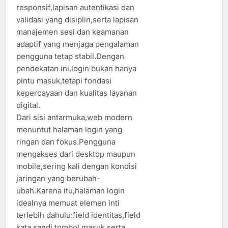
responsif,lapisan autentikasi dan
validasi yang disiplin,serta lapisan
manajemen sesi dan keamanan
adaptif yang menjaga pengalaman
pengguna tetap stabil.Dengan
pendekatan ini,login bukan hanya
pintu masuk,tetapi fondasi
kepercayaan dan kualitas layanan
digital.
Dari sisi antarmuka,web modern
menuntut halaman login yang
ringan dan fokus.Pengguna
mengakses dari desktop maupun
mobile,sering kali dengan kondisi
jaringan yang berubah-
ubah.Karena itu,halaman login
idealnya memuat elemen inti
terlebih dahulu:field identitas,field
kata sandi,tombol masuk,serta