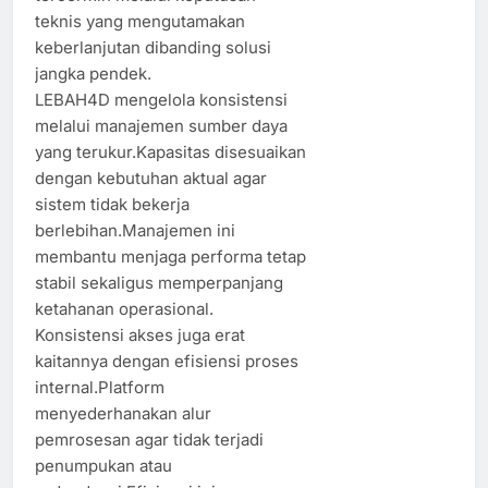
teknis yang mengutamakan
keberlanjutan dibanding solusi
jangka pendek.
LEBAH4D mengelola konsistensi
melalui manajemen sumber daya
yang terukur.Kapasitas disesuaikan
dengan kebutuhan aktual agar
sistem tidak bekerja
berlebihan.Manajemen ini
membantu menjaga performa tetap
stabil sekaligus memperpanjang
ketahanan operasional.
Konsistensi akses juga erat
kaitannya dengan efisiensi proses
internal.Platform
menyederhanakan alur
pemrosesan agar tidak terjadi
penumpukan atau