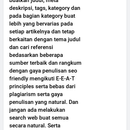
buatkan judul, meta
deskripsi, tags, kategory dan
pada bagian kategory buat
lebih yang bervarias pada
setiap artikelnya dan tetap
berkaitan dengan tema judul
dan cari referensi
bedasarkan beberapa
sumber terbaik dan rangkum
dengan gaya penulisan seo
friendly mengikuti E-E-A-T
principles serta bebas dari
plagiarism serta gaya
penulisan yang natural. Dan
jangan ada melakukan
search web buat semua
secara natural. Serta