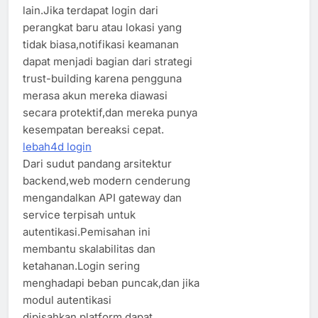
lain.Jika terdapat login dari
perangkat baru atau lokasi yang
tidak biasa,notifikasi keamanan
dapat menjadi bagian dari strategi
trust-building karena pengguna
merasa akun mereka diawasi
secara protektif,dan mereka punya
kesempatan bereaksi cepat.
lebah4d login
Dari sudut pandang arsitektur
backend,web modern cenderung
mengandalkan API gateway dan
service terpisah untuk
autentikasi.Pemisahan ini
membantu skalabilitas dan
ketahanan.Login sering
menghadapi beban puncak,dan jika
modul autentikasi
dipisahkan,platform dapat