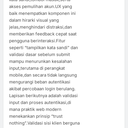
akses pemulihan akun.UX yang
baik menempatkan komponen ini
dalam hirarki visual yang
jelas,menghindari distraksi,dan
memberikan feedback cepat saat
pengguna berinteraksi.Fitur
seperti “tampilkan kata sandi” dan
validasi dasar sebelum submit
mampu menurunkan kesalahan
input,terutama di perangkat
mobile,dan secara tidak langsung
mengurangi beban autentikasi
akibat percobaan login berulang.
Lapisan berikutnya adalah validasi
input dan proses autentikasi,di
mana praktik web modern
menekankan prinsip “trust
nothing”.Validasi sisi klien berguna