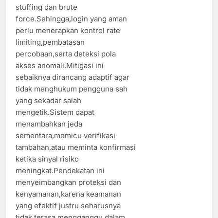
stuffing dan brute
force.Sehingga,login yang aman
perlu menerapkan kontrol rate
limiting,pembatasan
percobaan,serta deteksi pola
akses anomali.Mitigasi ini
sebaiknya dirancang adaptif agar
tidak menghukum pengguna sah
yang sekadar salah
mengetik.Sistem dapat
menambahkan jeda
sementara,memicu verifikasi
tambahan,atau meminta konfirmasi
ketika sinyal risiko
meningkat.Pendekatan ini
menyeimbangkan proteksi dan
kenyamanan,karena keamanan
yang efektif justru seharusnya
tidak terasa mengganggu dalam