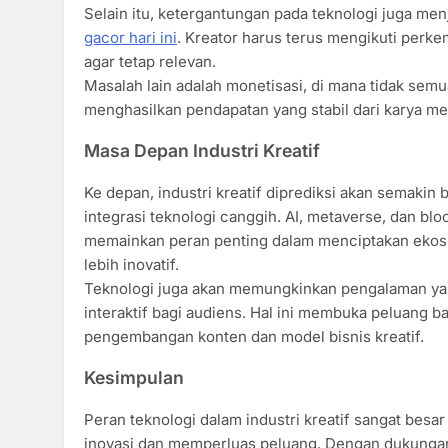
Selain itu, ketergantungan pada teknologi juga me
gacor hari ini
. Kreator harus terus mengikuti perk
agar tetap relevan.
Masalah lain adalah monetisasi, di mana tidak semu
menghasilkan pendapatan yang stabil dari karya me
Masa Depan Industri Kreatif
Ke depan, industri kreatif diprediksi akan semaki
integrasi teknologi canggih. AI, metaverse, dan bl
memainkan peran penting dalam menciptakan ekosi
lebih inovatif.
Teknologi juga akan memungkinkan pengalaman yan
interaktif bagi audiens. Hal ini membuka peluang b
pengembangan konten dan model bisnis kreatif.
Kesimpulan
Peran teknologi dalam industri kreatif sangat bes
inovasi dan memperluas peluang. Dengan dukungan 