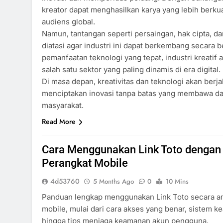
kreator dapat menghasilkan karya yang lebih berku
audiens global.
Namun, tantangan seperti persaingan, hak cipta, da
diatasi agar industri ini dapat berkembang secara 
pemanfaatan teknologi yang tepat, industri kreatif 
salah satu sektor yang paling dinamis di era digital.
Di masa depan, kreativitas dan teknologi akan berja
menciptakan inovasi tanpa batas yang membawa da
masyarakat.
Read More
Cara Menggunakan Link Toto dengan
Perangkat Mobile
4d53760
5 Months Ago
0
10 Mins
Panduan lengkap menggunakan Link Toto secara a
mobile, mulai dari cara akses yang benar, sistem k
hingga tips menjaga keamanan akun pengguna.