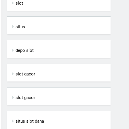
slot
situs
depo slot
slot gacor
slot gacor
situs slot dana