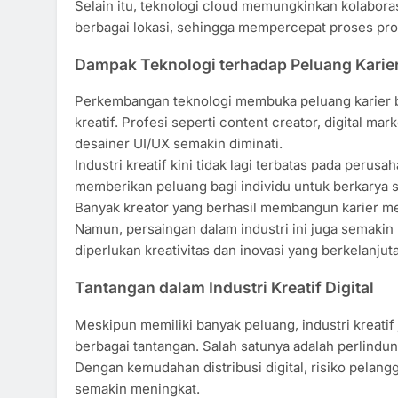
Selain itu, teknologi cloud memungkinkan kolaborasi
berbagai lokasi, sehingga mempercepat proses pro
Dampak Teknologi terhadap Peluang Karie
Perkembangan teknologi membuka peluang karier b
kreatif. Profesi seperti content creator, digital mar
desainer UI/UX semakin diminati.
Industri kreatif kini tidak lagi terbatas pada perusah
memberikan peluang bagi individu untuk berkarya s
Banyak kreator yang berhasil membangun karier mela
Namun, persaingan dalam industri ini juga semakin 
diperlukan kreativitas dan inovasi yang berkelanjut
Tantangan dalam Industri Kreatif Digital
Meskipun memiliki banyak peluang, industri kreati
berbagai tantangan. Salah satunya adalah perlindun
Dengan kemudahan distribusi digital, risiko pelang
semakin meningkat.