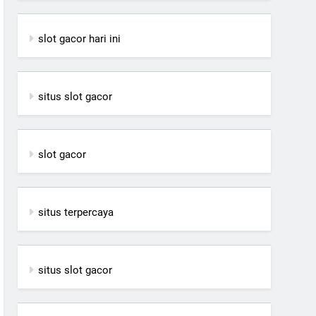
slot gacor hari ini
situs slot gacor
slot gacor
situs terpercaya
situs slot gacor