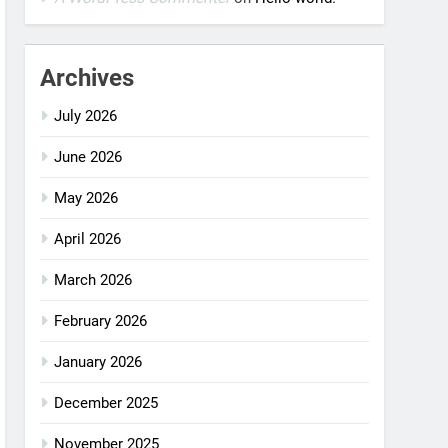
Archives
July 2026
June 2026
May 2026
April 2026
March 2026
February 2026
January 2026
December 2025
November 2025