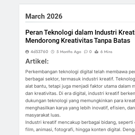
March 2026
Peran Teknologi dalam Industri Kreati
Mendorong Kreativitas Tanpa Batas
4d53760
5 Months Ago
0
6 Mins
Artikel:
Perkembangan teknologi digital telah membawa pe
berbagai sektor, termasuk industri kreatif. Teknolo
alat bantu, tetapi juga menjadi faktor utama dalam
dan kreativitas. Di era digital, industri kreatif be
dukungan teknologi yang memungkinkan para kreat
menghasilkan karya yang lebih inovatif, efisien, d
masyarakat luas.
Industri kreatif mencakup berbagai bidang, seperti 
film, animasi, fotografi, hingga konten digital. Den