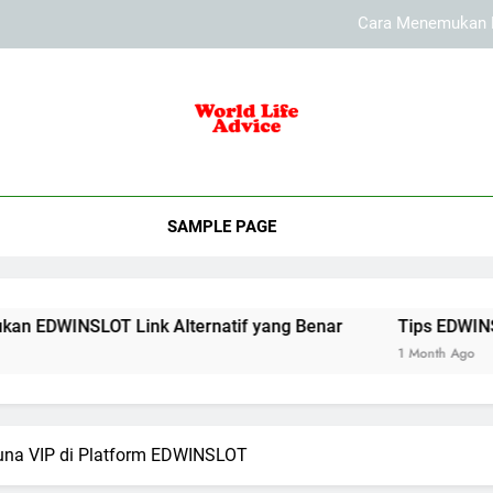
Cara Menemukan E
Tips EDWINSLOT Login aga
Login Edwinslot Alterna
ld Life Advice
Tips Mengoptimalkan Pen
ps Dan Inspirasi Hidup Dari World Life Advice. Dapatkan Pan
Cara Menemukan E
SAMPLE PAGE
Tips EDWINSLOT Login aga
Login Edwinslot Alterna
T Link Alternatif yang Benar
Tips EDWINSLOT Login 
1 Month Ago
una VIP di Platform EDWINSLOT