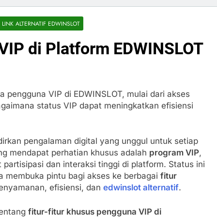
LINK ALTERNATIF EDWINSLOT
 VIP di Platform EDWINSLOT
pada pengguna VIP di EDWINSLOT, mulai dari akses
agaimana status VIP dapat meningkatkan efisiensi
rkan pengalaman digital yang unggul untuk setiap
ng mendapat perhatian khusus adalah
program VIP
,
rtisipasi dan interaksi tinggi di platform. Status ini
ga membuka pintu bagi akses ke berbagai
fitur
enyamanan, efisiensi, dan
edwinslot alternatif
.
tentang
fitur-fitur khusus pengguna VIP di