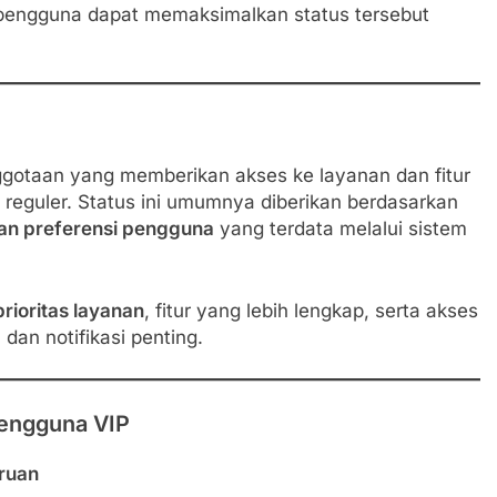
 pengguna dapat memaksimalkan status tersebut
gotaan yang memberikan akses ke layanan dan fitur
reguler. Status ini umumnya diberikan berdasarkan
dan preferensi pengguna
yang terdata melalui sistem
prioritas layanan
, fitur yang lebih lengkap, serta akses
dan notifikasi penting.
Pengguna VIP
ruan