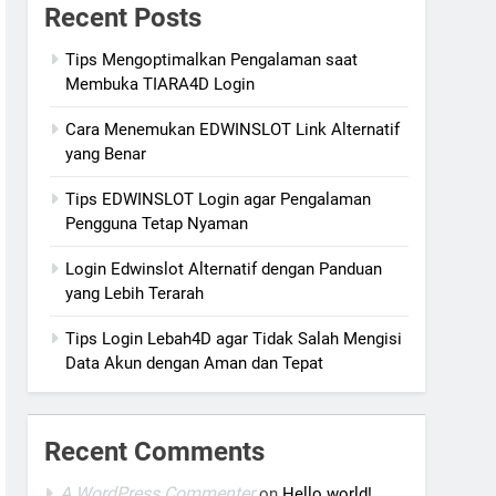
Recent Posts
Tips Mengoptimalkan Pengalaman saat
Membuka TIARA4D Login
Cara Menemukan EDWINSLOT Link Alternatif
yang Benar
Tips EDWINSLOT Login agar Pengalaman
Pengguna Tetap Nyaman
Login Edwinslot Alternatif dengan Panduan
yang Lebih Terarah
Tips Login Lebah4D agar Tidak Salah Mengisi
Data Akun dengan Aman dan Tepat
Recent Comments
A WordPress Commenter
on
Hello world!