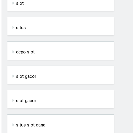
slot
situs
depo slot
slot gacor
slot gacor
situs slot dana