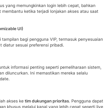
us yang memungkinkan login lebih cepat, bahkan
at membantu ketika terjadi lonjakan akses atau saat
mizable UI)
 tampilan bagi pengguna VIP, termasuk penyesuaian
t diatur sesuai preferensi pribadi.
ntuk informasi penting seperti pemeliharaan sistem,
an diluncurkan. Ini memastikan mereka selalu
date.
lah akses ke
tim dukungan prioritas
. Pengguna dapat
 khusus melalui kanal yang lebih cepat seperti live