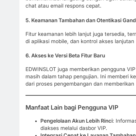
chat atau email respons cepat.
5.
Keamanan Tambahan dan Otentikasi Gan
Fitur keamanan lebih lanjut juga tersedia, t
di aplikasi mobile, dan kontrol akses lanjut
6.
Akses ke Versi Beta Fitur Baru
EDWINSLOT juga memberikan pengguna VIP k
masih dalam tahap pengujian. Ini memberi k
dari proses pengembangan dan memberikan 
Manfaat Lain bagi Pengguna VIP
Pengelolaan Akun Lebih Rinci
: Informa
diakses melalui dasbor VIP.
Integrasi Cepat ke Layanan Tambahan