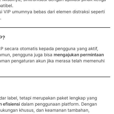
atibel.
si VIP umumnya bebas dari elemen distraksi seperti
.
P?
 secara otomatis kepada pengguna yang aktif,
Namun, pengguna juga bisa
mengajukan permintaan
alaman pengaturan akun jika merasa telah memenuhi
r label, tetapi merupakan paket lengkap yang
efisiensi
dalam penggunaan platform. Dengan
t, dukungan khusus, dan keamanan tambahan,