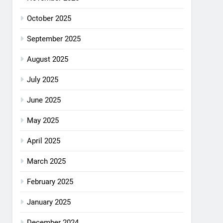
October 2025
September 2025
August 2025
July 2025
June 2025
May 2025
April 2025
March 2025
February 2025
January 2025
December 2024