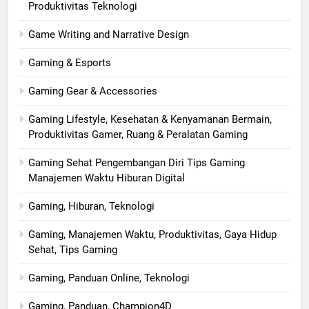
Produktivitas Teknologi
Game Writing and Narrative Design
Gaming & Esports
Gaming Gear & Accessories
Gaming Lifestyle, Kesehatan & Kenyamanan Bermain,
Produktivitas Gamer, Ruang & Peralatan Gaming
Gaming Sehat Pengembangan Diri Tips Gaming
Manajemen Waktu Hiburan Digital
Gaming, Hiburan, Teknologi
Gaming, Manajemen Waktu, Produktivitas, Gaya Hidup
Sehat, Tips Gaming
Gaming, Panduan Online, Teknologi
Gaming, Panduan, Champion4D