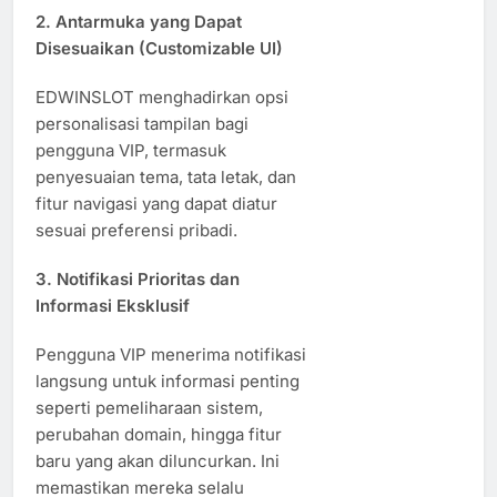
2.
Antarmuka yang Dapat
Disesuaikan (Customizable UI)
EDWINSLOT menghadirkan opsi
personalisasi tampilan bagi
pengguna VIP, termasuk
penyesuaian tema, tata letak, dan
fitur navigasi yang dapat diatur
sesuai preferensi pribadi.
3.
Notifikasi Prioritas dan
Informasi Eksklusif
Pengguna VIP menerima notifikasi
langsung untuk informasi penting
seperti pemeliharaan sistem,
perubahan domain, hingga fitur
baru yang akan diluncurkan. Ini
memastikan mereka selalu