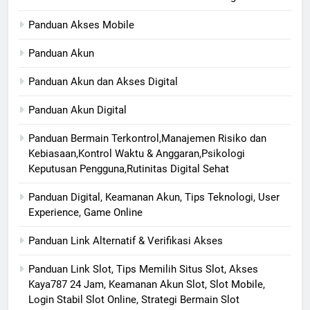
Panduan Akses Mobile
Panduan Akun
Panduan Akun dan Akses Digital
Panduan Akun Digital
Panduan Bermain Terkontrol,Manajemen Risiko dan
Kebiasaan,Kontrol Waktu & Anggaran,Psikologi
Keputusan Pengguna,Rutinitas Digital Sehat
Panduan Digital, Keamanan Akun, Tips Teknologi, User
Experience, Game Online
Panduan Link Alternatif & Verifikasi Akses
Panduan Link Slot, Tips Memilih Situs Slot, Akses
Kaya787 24 Jam, Keamanan Akun Slot, Slot Mobile,
Login Stabil Slot Online, Strategi Bermain Slot