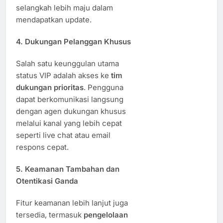
selangkah lebih maju dalam
mendapatkan update.
4.
Dukungan Pelanggan Khusus
Salah satu keunggulan utama
status VIP adalah akses ke
tim
dukungan prioritas
. Pengguna
dapat berkomunikasi langsung
dengan agen dukungan khusus
melalui kanal yang lebih cepat
seperti live chat atau email
respons cepat.
5.
Keamanan Tambahan dan
Otentikasi Ganda
Fitur keamanan lebih lanjut juga
tersedia, termasuk
pengelolaan