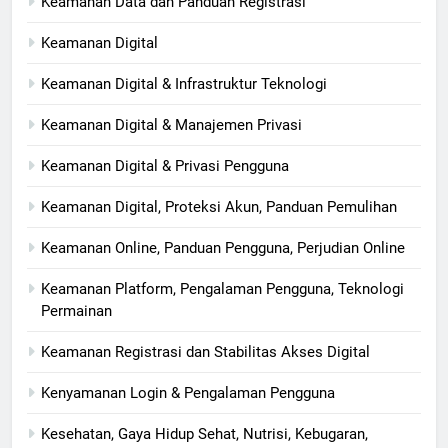
Keamanan Data dan Panduan Registrasi
Keamanan Digital
Keamanan Digital & Infrastruktur Teknologi
Keamanan Digital & Manajemen Privasi
Keamanan Digital & Privasi Pengguna
Keamanan Digital, Proteksi Akun, Panduan Pemulihan
Keamanan Online, Panduan Pengguna, Perjudian Online
Keamanan Platform, Pengalaman Pengguna, Teknologi
Permainan
Keamanan Registrasi dan Stabilitas Akses Digital
Kenyamanan Login & Pengalaman Pengguna
Kesehatan, Gaya Hidup Sehat, Nutrisi, Kebugaran,