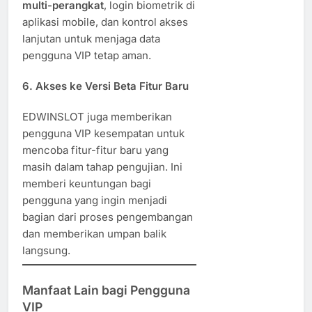
multi-perangkat
, login biometrik di
aplikasi mobile, dan kontrol akses
lanjutan untuk menjaga data
pengguna VIP tetap aman.
6.
Akses ke Versi Beta Fitur Baru
EDWINSLOT juga memberikan
pengguna VIP kesempatan untuk
mencoba fitur-fitur baru yang
masih dalam tahap pengujian. Ini
memberi keuntungan bagi
pengguna yang ingin menjadi
bagian dari proses pengembangan
dan memberikan umpan balik
langsung.
Manfaat Lain bagi Pengguna
VIP