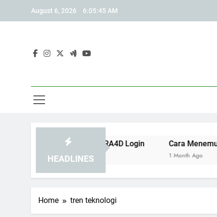
Skip
August 6, 2026
6:05:46 AM
to
content
Wor
Temukan Ti
saat Membuka TIARA4D Login
Cara Menemukan EDWINSLO
1 Month Ago
HEADLINES
Home
tren teknologi