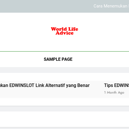
Cara Menemukan E
Tips EDWINSLOT Login aga
Login Edwinslot Alterna
ld Life Advice
Tips Mengoptimalkan Pen
ps Dan Inspirasi Hidup Dari World Life Advice. Dapatkan Pan
Cara Menemukan E
SAMPLE PAGE
Tips EDWINSLOT Login aga
Login Edwinslot Alterna
T Link Alternatif yang Benar
Tips EDWINSLOT Login
1 Month Ago