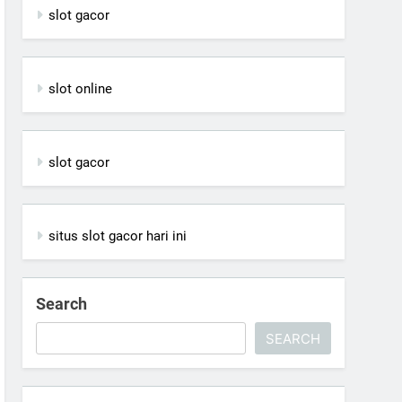
slot gacor
slot online
slot gacor
situs slot gacor hari ini
Search
SEARCH