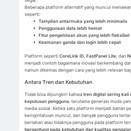
segar.
Beberapa platform alternatif yang muncul menawa
seperti:
Tampilan antarmuka yang lebih minimalis
Penggunaan data lebih hemat
Fitur pengelolaan akun yang lebih fleksibel
Keamanan ganda dan login lebih cepat
Platform seperti
CoreLink ID
,
FastPanel Lite
, dan
N
menjadi contoh bagaimana inovasi berkembang dar
namun dikemas dengan cara yang lebih relevan bagi
Antara Tren dan Kebutuhan
Tidak bisa dipungkiri bahwa
tren digital sering ka
keputusan pengguna
, terutama generasi muda yang
media sosial. Ketika satu platform menjadi bahan p
keingintahuan muncul, dan banyak pengguna terta
bertahan atau tidaknya pengguna pada platform te
bergantung pada kebutuhan dan kualitas pengala