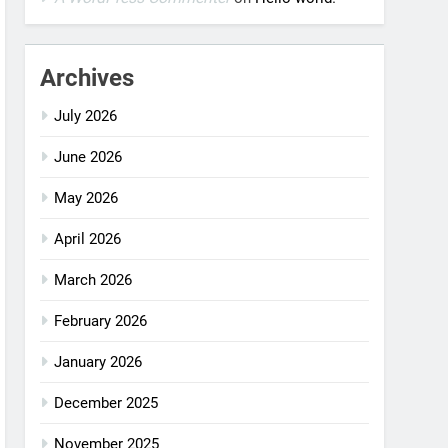
Archives
July 2026
June 2026
May 2026
April 2026
March 2026
February 2026
January 2026
December 2025
November 2025