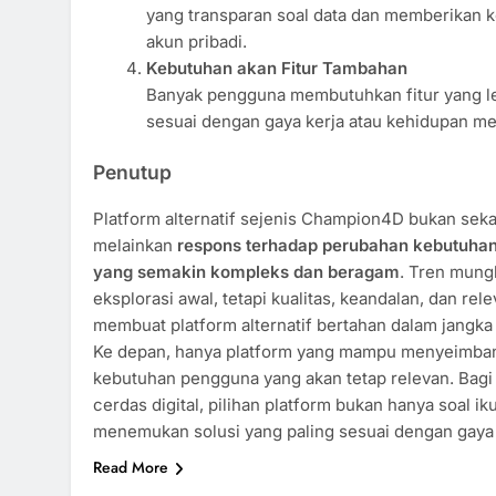
yang transparan soal data dan memberikan k
akun pribadi.
Kebutuhan akan Fitur Tambahan
Banyak pengguna membutuhkan fitur yang le
sesuai dengan gaya kerja atau kehidupan mer
Penutup
Platform alternatif sejenis Champion4D bukan seka
melainkan
respons terhadap perubahan kebutuhan
yang semakin kompleks dan beragam
. Tren mun
eksplorasi awal, tetapi kualitas, keandalan, dan rel
membuat platform alternatif bertahan dalam jangka
Ke depan, hanya platform yang mampu menyeimban
kebutuhan pengguna yang akan tetap relevan. Bag
cerdas digital, pilihan platform bukan hanya soal iku
menemukan solusi yang paling sesuai dengan gaya
Read More