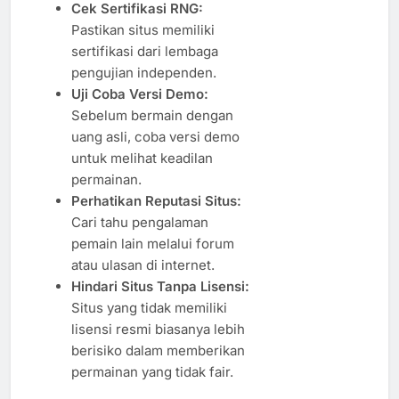
Cek Sertifikasi RNG:
Pastikan situs memiliki
sertifikasi dari lembaga
pengujian independen.
Uji Coba Versi Demo:
Sebelum bermain dengan
uang asli, coba versi demo
untuk melihat keadilan
permainan.
Perhatikan Reputasi Situs:
Cari tahu pengalaman
pemain lain melalui forum
atau ulasan di internet.
Hindari Situs Tanpa Lisensi:
Situs yang tidak memiliki
lisensi resmi biasanya lebih
berisiko dalam memberikan
permainan yang tidak fair.