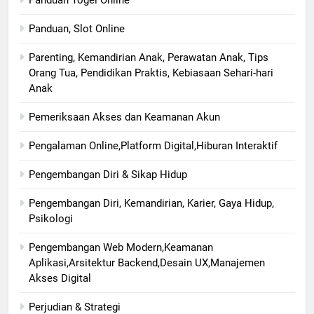
Panduan, Slot Online
Parenting, Kemandirian Anak, Perawatan Anak, Tips
Orang Tua, Pendidikan Praktis, Kebiasaan Sehari-hari
Anak
Pemeriksaan Akses dan Keamanan Akun
Pengalaman Online,Platform Digital,Hiburan Interaktif
Pengembangan Diri & Sikap Hidup
Pengembangan Diri, Kemandirian, Karier, Gaya Hidup,
Psikologi
Pengembangan Web Modern,Keamanan
Aplikasi,Arsitektur Backend,Desain UX,Manajemen
Akses Digital
Perjudian & Strategi