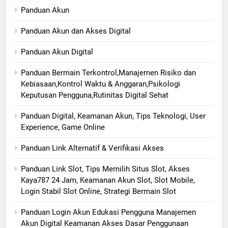
Panduan Akun
Panduan Akun dan Akses Digital
Panduan Akun Digital
Panduan Bermain Terkontrol,Manajemen Risiko dan
Kebiasaan,Kontrol Waktu & Anggaran,Psikologi
Keputusan Pengguna,Rutinitas Digital Sehat
Panduan Digital, Keamanan Akun, Tips Teknologi, User
Experience, Game Online
Panduan Link Alternatif & Verifikasi Akses
Panduan Link Slot, Tips Memilih Situs Slot, Akses
Kaya787 24 Jam, Keamanan Akun Slot, Slot Mobile,
Login Stabil Slot Online, Strategi Bermain Slot
Panduan Login Akun Edukasi Pengguna Manajemen
Akun Digital Keamanan Akses Dasar Penggunaan