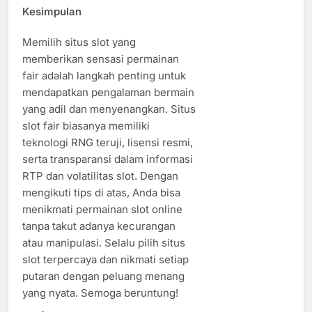
Kesimpulan
Memilih situs slot yang
memberikan sensasi permainan
fair adalah langkah penting untuk
mendapatkan pengalaman bermain
yang adil dan menyenangkan. Situs
slot fair biasanya memiliki
teknologi RNG teruji, lisensi resmi,
serta transparansi dalam informasi
RTP dan volatilitas slot. Dengan
mengikuti tips di atas, Anda bisa
menikmati permainan slot online
tanpa takut adanya kecurangan
atau manipulasi. Selalu pilih situs
slot terpercaya dan nikmati setiap
putaran dengan peluang menang
yang nyata. Semoga beruntung!