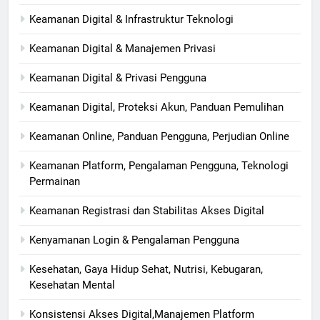
Keamanan Digital & Infrastruktur Teknologi
Keamanan Digital & Manajemen Privasi
Keamanan Digital & Privasi Pengguna
Keamanan Digital, Proteksi Akun, Panduan Pemulihan
Keamanan Online, Panduan Pengguna, Perjudian Online
Keamanan Platform, Pengalaman Pengguna, Teknologi
Permainan
Keamanan Registrasi dan Stabilitas Akses Digital
Kenyamanan Login & Pengalaman Pengguna
Kesehatan, Gaya Hidup Sehat, Nutrisi, Kebugaran,
Kesehatan Mental
Konsistensi Akses Digital,Manajemen Platform