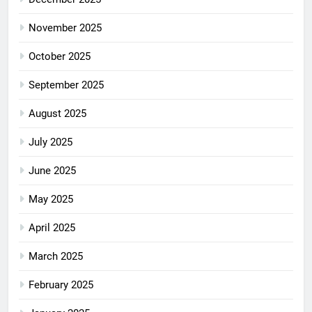
November 2025
October 2025
September 2025
August 2025
July 2025
June 2025
May 2025
April 2025
March 2025
February 2025