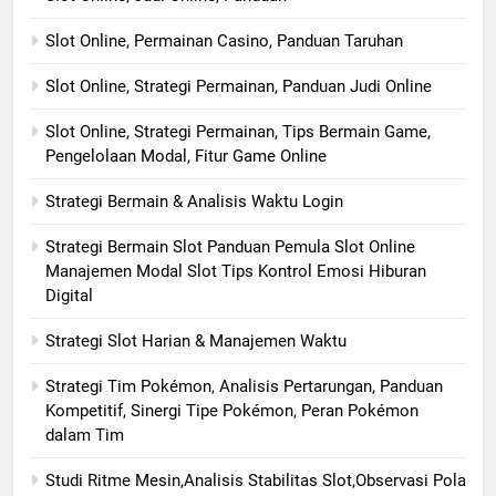
Slot Online, Permainan Casino, Panduan Taruhan
Slot Online, Strategi Permainan, Panduan Judi Online
Slot Online, Strategi Permainan, Tips Bermain Game,
Pengelolaan Modal, Fitur Game Online
Strategi Bermain & Analisis Waktu Login
Strategi Bermain Slot Panduan Pemula Slot Online
Manajemen Modal Slot Tips Kontrol Emosi Hiburan
Digital
Strategi Slot Harian & Manajemen Waktu
Strategi Tim Pokémon, Analisis Pertarungan, Panduan
Kompetitif, Sinergi Tipe Pokémon, Peran Pokémon
dalam Tim
Studi Ritme Mesin,Analisis Stabilitas Slot,Observasi Pola