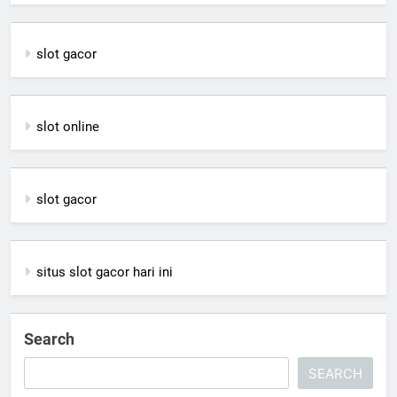
slot gacor
slot online
slot gacor
situs slot gacor hari ini
Search
SEARCH