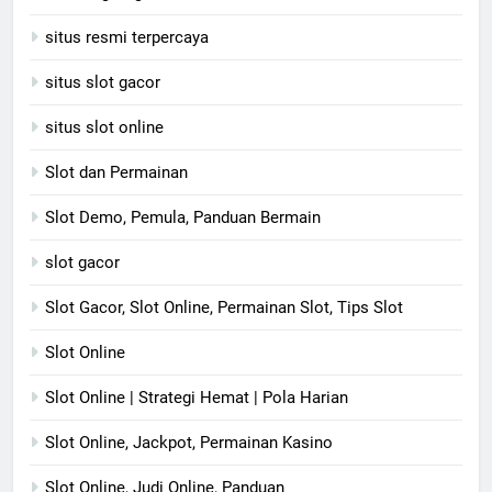
situs resmi terpercaya
situs slot gacor
situs slot online
Slot dan Permainan
Slot Demo, Pemula, Panduan Bermain
slot gacor
Slot Gacor, Slot Online, Permainan Slot, Tips Slot
Slot Online
Slot Online | Strategi Hemat | Pola Harian
Slot Online, Jackpot, Permainan Kasino
Slot Online, Judi Online, Panduan