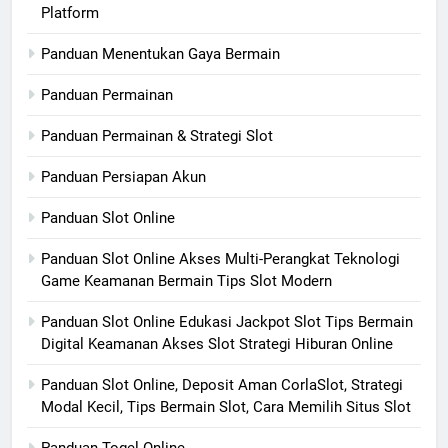
Platform
Panduan Menentukan Gaya Bermain
Panduan Permainan
Panduan Permainan & Strategi Slot
Panduan Persiapan Akun
Panduan Slot Online
Panduan Slot Online Akses Multi-Perangkat Teknologi
Game Keamanan Bermain Tips Slot Modern
Panduan Slot Online Edukasi Jackpot Slot Tips Bermain
Digital Keamanan Akses Slot Strategi Hiburan Online
Panduan Slot Online, Deposit Aman CorlaSlot, Strategi
Modal Kecil, Tips Bermain Slot, Cara Memilih Situs Slot
Panduan Togel Online