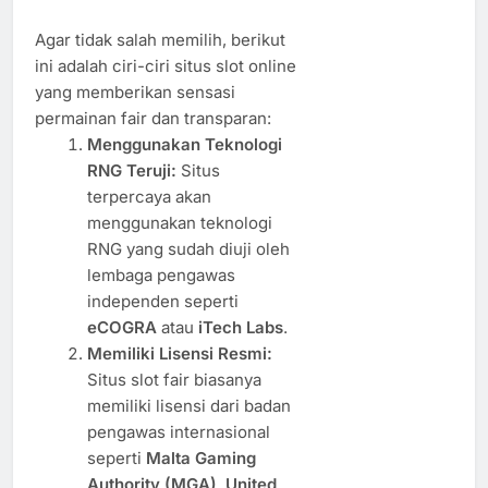
Agar tidak salah memilih, berikut
ini adalah ciri-ciri situs slot online
yang memberikan sensasi
permainan fair dan transparan:
Menggunakan Teknologi
RNG Teruji:
Situs
terpercaya akan
menggunakan teknologi
RNG yang sudah diuji oleh
lembaga pengawas
independen seperti
eCOGRA
atau
iTech Labs
.
Memiliki Lisensi Resmi:
Situs slot fair biasanya
memiliki lisensi dari badan
pengawas internasional
seperti
Malta Gaming
Authority (MGA)
,
United