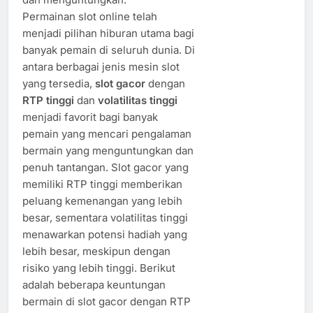
Permainan slot online telah
menjadi pilihan hiburan utama bagi
banyak pemain di seluruh dunia. Di
antara berbagai jenis mesin slot
yang tersedia,
slot gacor
dengan
RTP tinggi
dan
volatilitas tinggi
menjadi favorit bagi banyak
pemain yang mencari pengalaman
bermain yang menguntungkan dan
penuh tantangan. Slot gacor yang
memiliki RTP tinggi memberikan
peluang kemenangan yang lebih
besar, sementara volatilitas tinggi
menawarkan potensi hadiah yang
lebih besar, meskipun dengan
risiko yang lebih tinggi. Berikut
adalah beberapa keuntungan
bermain di slot gacor dengan RTP