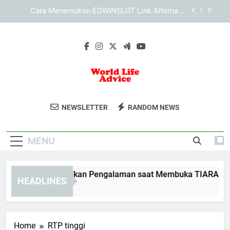
Skip
Tips EDWINSLOT Login agar Pengalaman
to
Pengguna Tetap Nyaman
content
Login Edwinslot Alternatif dengan Panduan yang
Lebih Terarah
Tips Mengoptimalkan Pengalaman saat
Membuka TIARA4D Login
Cara Menemukan EDWINSLOT Link Alternatif
yang Benar
World Life
Temukan Tips Dan Inspirasi Hidup Dari
Tips EDWINSLOT Login agar Pengalaman
NEWSLETTER
RANDOM NEWS
Pengguna Tetap Nyaman
Advice
World Life Advice. Dapatkan Panduan
Login Edwinslot Alternatif dengan Panduan yang
Untuk Hidup Sehat, Produktif, Dan Penuh
Lebih Terarah
MENU
Makna.
ps Mengoptimalkan Pengalaman saat Membuka TIARA4D Log
HEADLINES
Weeks Ago
Home
RTP tinggi