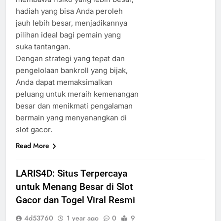
hadiah yang bisa Anda peroleh
jauh lebih besar, menjadikannya
pilihan ideal bagi pemain yang
suka tantangan.
Dengan strategi yang tepat dan
pengelolaan bankroll yang bijak,
Anda dapat memaksimalkan
peluang untuk meraih kemenangan
besar dan menikmati pengalaman
bermain yang menyenangkan di
slot gacor.
Read More
LARIS4D: Situs Terpercaya
untuk Menang Besar di Slot
Gacor dan Togel Viral Resmi
4d53760
1 year ago
0
9