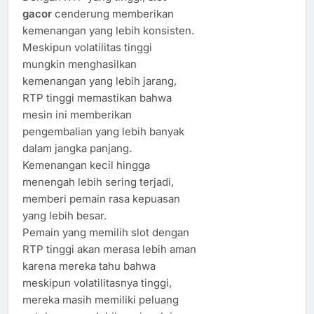
gacor
cenderung memberikan
kemenangan yang lebih konsisten.
Meskipun volatilitas tinggi
mungkin menghasilkan
kemenangan yang lebih jarang,
RTP tinggi memastikan bahwa
mesin ini memberikan
pengembalian yang lebih banyak
dalam jangka panjang.
Kemenangan kecil hingga
menengah lebih sering terjadi,
memberi pemain rasa kepuasan
yang lebih besar.
Pemain yang memilih slot dengan
RTP tinggi akan merasa lebih aman
karena mereka tahu bahwa
meskipun volatilitasnya tinggi,
mereka masih memiliki peluang