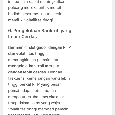
ini, pemain dapat meningkatkan
peluang mereka untuk meraih
hadiah besar meskipun mesin
memiliki volatilitas tinggi.
6.
Pengelolaan Bankroll yang
Lebih Cerdas
Bermain di
slot gacor dengan RTP
dan volatilitas tinggi
memungkinkan pemain untuk
mengelola bankroll mereka
dengan lebih cerdas
. Dengan
frekuensi kemenangan yang lebih
tinggi berkat RTP yang besar,
pemain dapat lebih mudah
mengatur taruhan mereka agar
tetap dalam batas yang wajar.
Volatilitas tinggi memberi pemain