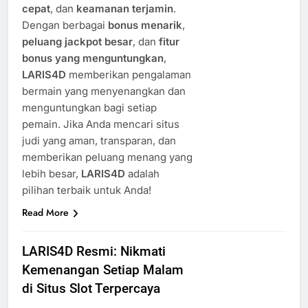
cepat
, dan
keamanan terjamin
.
Dengan berbagai
bonus menarik
,
peluang jackpot besar
, dan
fitur
bonus yang menguntungkan
,
LARIS4D
memberikan pengalaman
bermain yang menyenangkan dan
menguntungkan bagi setiap
pemain. Jika Anda mencari situs
judi yang aman, transparan, dan
memberikan peluang menang yang
lebih besar,
LARIS4D
adalah
pilihan terbaik untuk Anda!
Read More
LARIS4D Resmi: Nikmati
Kemenangan Setiap Malam
di Situs Slot Terpercaya