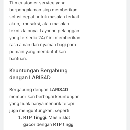
Tim customer service yang
berpengalaman siap memberikan
solusi cepat untuk masalah terkait
akun, transaksi, atau masalah
teknis lainnya. Layanan pelanggan
yang tersedia 24/7 ini memberikan
rasa aman dan nyaman bagi para
pemain yang membutuhkan
bantuan.
Keuntungan Bergabung
dengan LARIS4D
Bergabung dengan
LARIS4D
memberikan berbagai keuntungan
yang tidak hanya menarik tetapi
juga menguntungkan, seperti:
RTP Tinggi
: Mesin
slot
gacor
dengan
RTP tinggi