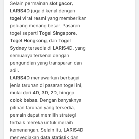
Selain permainan
slot gacor
,
LARIS4D
juga dikenal dengan
togel viral resmi
yang memberikan
peluang menang besar. Pasaran
togel seperti
Togel Singapore
,
Togel Hongkong
, dan
Togel
Sydney
tersedia di
LARIS4D
, yang
semuanya terkenal dengan
pengundian yang transparan dan
adil.
LARIS4D
menawarkan berbagai
jenis taruhan di pasaran togel ini,
mulai dari
4D
,
3D
,
2D
, hingga
colok bebas
. Dengan banyaknya
pilihan taruhan yang tersedia,
pemain dapat memilih strategi
terbaik mereka untuk meraih
kemenangan. Selain itu,
LARIS4D
menyediakan
data statistik
dan