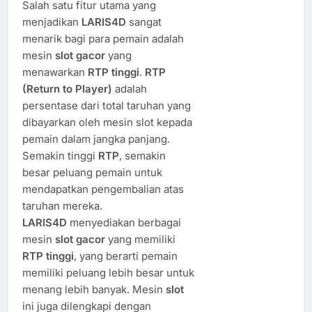
Salah satu fitur utama yang
menjadikan
LARIS4D
sangat
menarik bagi para pemain adalah
mesin
slot gacor
yang
menawarkan
RTP tinggi
.
RTP
(Return to Player)
adalah
persentase dari total taruhan yang
dibayarkan oleh mesin slot kepada
pemain dalam jangka panjang.
Semakin tinggi
RTP
, semakin
besar peluang pemain untuk
mendapatkan pengembalian atas
taruhan mereka.
LARIS4D
menyediakan berbagai
mesin
slot gacor
yang memiliki
RTP tinggi
, yang berarti pemain
memiliki peluang lebih besar untuk
menang lebih banyak. Mesin
slot
ini juga dilengkapi dengan