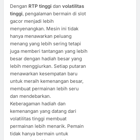
Dengan
RTP tinggi
dan
volatilitas
tinggi
, pengalaman bermain di slot
gacor menjadi lebih
menyenangkan. Mesin ini tidak
hanya menawarkan peluang
menang yang lebih sering tetapi
juga memberi tantangan yang lebih
besar dengan hadiah besar yang
lebih menggiurkan. Setiap putaran
menawarkan kesempatan baru
untuk meraih kemenangan besar,
membuat permainan lebih seru
dan mendebarkan.
Keberagaman hadiah dan
kemenangan yang datang dari
volatilitas tinggi membuat
permainan lebih menarik. Pemain
tidak hanya bermain untuk