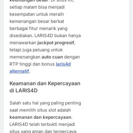
setiap malam bisa menjadi
kesempatan untuk meraih
kemenangan besar berkat
berbagai fitur menarik yang
disediakan. LARIS4D bukan hanya
menawarkan
jackpot progresif
,
tetapi juga peluang untuk
memenangkan
auto cuan
dengan
RTP tinggi dan bonus
laris4d
alternatif
.
Keamanan dan Kepercayaan
di LARIS4D
Salah satu hal yang paling penting
saat memilih situs slot adalah
keamanan dan kepercayaan
.
LARIS4D telah terbukti menjadi
situs yang aman dan terpercaya