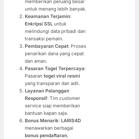
memberikan peluang besar
untuk menang lebih banyak.
Keamanan Terjamin
:
Enkripsi SSL
untuk
melindungi data pribadi dan
transaksi pemain.
Pembayaran Cepat
: Proses
penarikan dana yang cepat
dan aman.
Pasaran Togel Terpercaya
:
Pasaran
togel viral resmi
yang transparan dan adil.
Layanan Pelanggan
Responsif
: Tim customer
service siap memberikan
bantuan kapan saja.
Bonus Menarik
:
LARIS4D
menawarkan berbagai
bonus pendaftaran
,