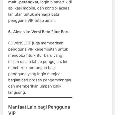
multi-perangkat
, login biometrik di
aplikasi mobile, dan kontrol akses
lanjutan untuk menjaga data
pengguna VIP tetap aman.
6.
Akses ke Versi Beta Fitur Baru
EDWINSLOT juga memberikan
pengguna VIP kesempatan untuk
mencoba fitur-fitur baru yang
masih dalam tahap pengujian. Ini
memberi keuntungan bagi
pengguna yang ingin menjadi
bagian dari proses pengembangan
dan memberikan umpan balik
langsung.
Manfaat Lain bagi Pengguna
VIP