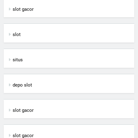
slot gacor
slot
situs
depo slot
slot gacor
slot gacor