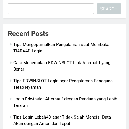
SEARCH
Recent Posts
Tips Mengoptimalkan Pengalaman saat Membuka
TIARA4D Login
Cara Menemukan EDWINSLOT Link Alternatif yang
Benar
Tips EDWINSLOT Login agar Pengalaman Pengguna
Tetap Nyaman
Login Edwinslot Alternatif dengan Panduan yang Lebih
Terarah
Tips Login Lebah4D agar Tidak Salah Mengisi Data
Akun dengan Aman dan Tepat