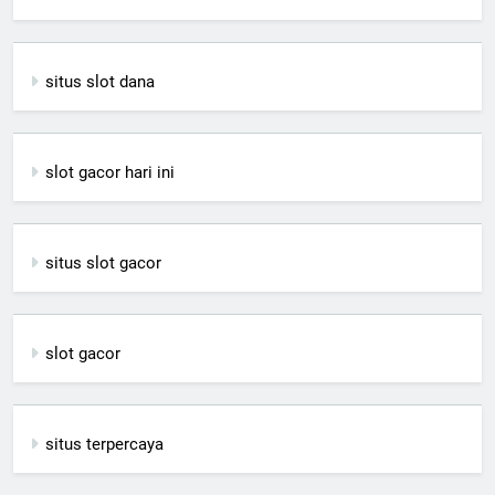
situs slot dana
slot gacor hari ini
situs slot gacor
slot gacor
situs terpercaya