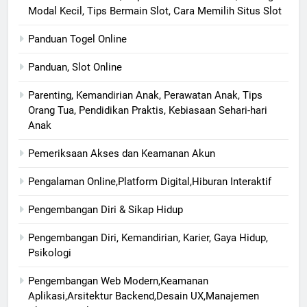
Modal Kecil, Tips Bermain Slot, Cara Memilih Situs Slot
Panduan Togel Online
Panduan, Slot Online
Parenting, Kemandirian Anak, Perawatan Anak, Tips
Orang Tua, Pendidikan Praktis, Kebiasaan Sehari-hari
Anak
Pemeriksaan Akses dan Keamanan Akun
Pengalaman Online,Platform Digital,Hiburan Interaktif
Pengembangan Diri & Sikap Hidup
Pengembangan Diri, Kemandirian, Karier, Gaya Hidup,
Psikologi
Pengembangan Web Modern,Keamanan
Aplikasi,Arsitektur Backend,Desain UX,Manajemen