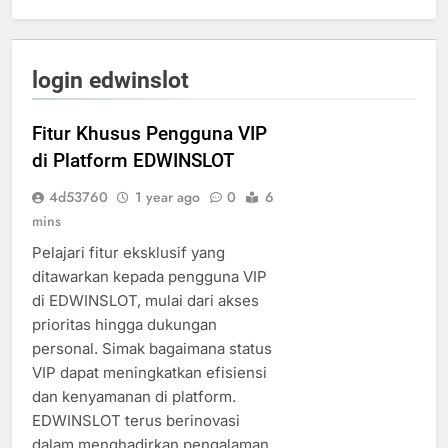
login edwinslot
Fitur Khusus Pengguna VIP
di Platform EDWINSLOT
4d53760
1 year ago
0
6
mins
Pelajari fitur eksklusif yang
ditawarkan kepada pengguna VIP
di EDWINSLOT, mulai dari akses
prioritas hingga dukungan
personal. Simak bagaimana status
VIP dapat meningkatkan efisiensi
dan kenyamanan di platform.
EDWINSLOT terus berinovasi
dalam menghadirkan pengalaman