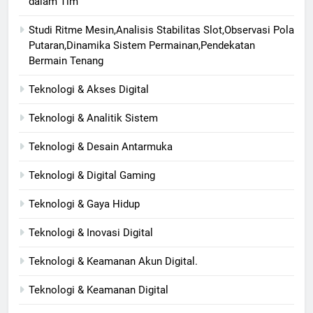
dalam Tim
Studi Ritme Mesin,Analisis Stabilitas Slot,Observasi Pola
Putaran,Dinamika Sistem Permainan,Pendekatan
Bermain Tenang
Teknologi & Akses Digital
Teknologi & Analitik Sistem
Teknologi & Desain Antarmuka
Teknologi & Digital Gaming
Teknologi & Gaya Hidup
Teknologi & Inovasi Digital
Teknologi & Keamanan Akun Digital.
Teknologi & Keamanan Digital