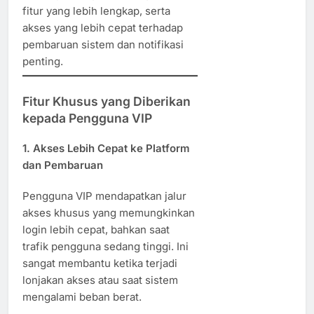
fitur yang lebih lengkap, serta
akses yang lebih cepat terhadap
pembaruan sistem dan notifikasi
penting.
Fitur Khusus yang Diberikan
kepada Pengguna VIP
1.
Akses Lebih Cepat ke Platform
dan Pembaruan
Pengguna VIP mendapatkan jalur
akses khusus yang memungkinkan
login lebih cepat, bahkan saat
trafik pengguna sedang tinggi. Ini
sangat membantu ketika terjadi
lonjakan akses atau saat sistem
mengalami beban berat.