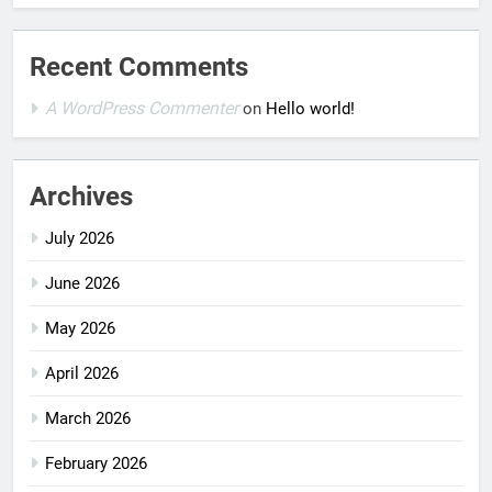
Recent Comments
A WordPress Commenter
on
Hello world!
Archives
July 2026
June 2026
May 2026
April 2026
March 2026
February 2026