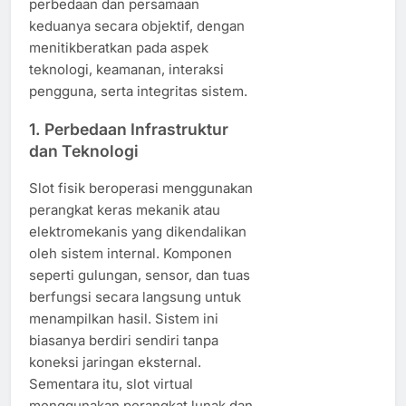
perbedaan dan persamaan
keduanya secara objektif, dengan
menitikberatkan pada aspek
teknologi, keamanan, interaksi
pengguna, serta integritas sistem.
1. Perbedaan Infrastruktur
dan Teknologi
Slot fisik beroperasi menggunakan
perangkat keras mekanik atau
elektromekanis yang dikendalikan
oleh sistem internal. Komponen
seperti gulungan, sensor, dan tuas
berfungsi secara langsung untuk
menampilkan hasil. Sistem ini
biasanya berdiri sendiri tanpa
koneksi jaringan eksternal.
Sementara itu, slot virtual
menggunakan perangkat lunak dan