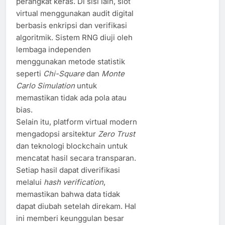
perangkat keras. Di sisi lain, slot
virtual menggunakan audit digital
berbasis enkripsi dan verifikasi
algoritmik. Sistem RNG diuji oleh
lembaga independen
menggunakan metode statistik
seperti
Chi-Square
dan
Monte
Carlo Simulation
untuk
memastikan tidak ada pola atau
bias.
Selain itu, platform virtual modern
mengadopsi arsitektur
Zero Trust
dan teknologi blockchain untuk
mencatat hasil secara transparan.
Setiap hasil dapat diverifikasi
melalui
hash verification
,
memastikan bahwa data tidak
dapat diubah setelah direkam. Hal
ini memberi keunggulan besar