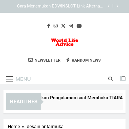
Skip
Tips EDWINSLOT Login agar Pengalaman
to
Pengguna Tetap Nyaman
content
Login Edwinslot Alternatif dengan Panduan yang
Lebih Terarah
Tips Mengoptimalkan Pengalaman saat
Membuka TIARA4D Login
Cara Menemukan EDWINSLOT Link Alternatif
yang Benar
World Life
Temukan Tips Dan Inspirasi Hidup Dari
Tips EDWINSLOT Login agar Pengalaman
NEWSLETTER
RANDOM NEWS
Pengguna Tetap Nyaman
Advice
World Life Advice. Dapatkan Panduan
Login Edwinslot Alternatif dengan Panduan yang
Untuk Hidup Sehat, Produktif, Dan Penuh
Lebih Terarah
MENU
Makna.
ps Mengoptimalkan Pengalaman saat Membuka TIARA4D Log
HEADLINES
Weeks Ago
Home
desain antarmuka