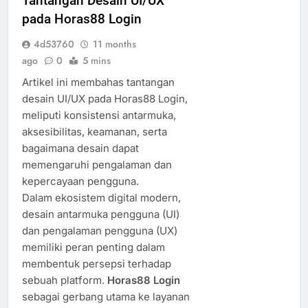
Tantangan Desain UI/UX
pada Horas88 Login
4d53760
11 months
ago
0
5 mins
Artikel ini membahas tantangan
desain UI/UX pada Horas88 Login,
meliputi konsistensi antarmuka,
aksesibilitas, keamanan, serta
bagaimana desain dapat
memengaruhi pengalaman dan
kepercayaan pengguna.
Dalam ekosistem digital modern,
desain antarmuka pengguna (UI)
dan pengalaman pengguna (UX)
memiliki peran penting dalam
membentuk persepsi terhadap
sebuah platform.
Horas88 Login
sebagai gerbang utama ke layanan