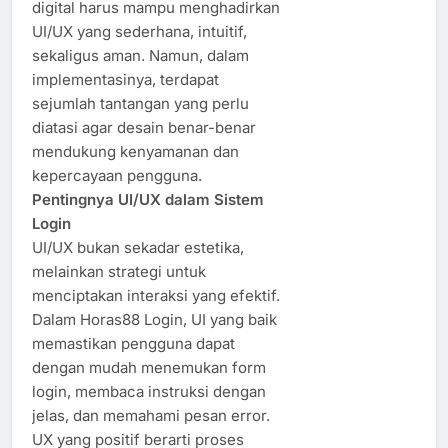
digital harus mampu menghadirkan
UI/UX yang sederhana, intuitif,
sekaligus aman. Namun, dalam
implementasinya, terdapat
sejumlah tantangan yang perlu
diatasi agar desain benar-benar
mendukung kenyamanan dan
kepercayaan pengguna.
Pentingnya UI/UX dalam Sistem
Login
UI/UX bukan sekadar estetika,
melainkan strategi untuk
menciptakan interaksi yang efektif.
Dalam Horas88 Login, UI yang baik
memastikan pengguna dapat
dengan mudah menemukan form
login, membaca instruksi dengan
jelas, dan memahami pesan error.
UX yang positif berarti proses