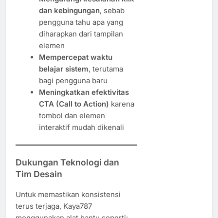
dan kebingungan
, sebab
pengguna tahu apa yang
diharapkan dari tampilan
elemen
Mempercepat waktu
belajar sistem
, terutama
bagi pengguna baru
Meningkatkan efektivitas
CTA (Call to Action)
karena
tombol dan elemen
interaktif mudah dikenali
Dukungan Teknologi dan
Tim Desain
Untuk memastikan konsistensi
terus terjaga, Kaya787
menggunakan alat bantu seperti: