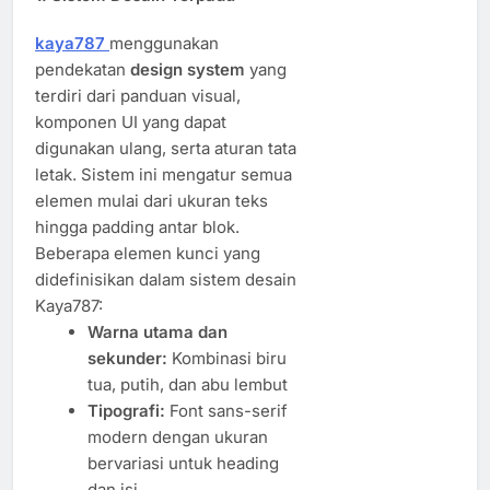
kaya787
menggunakan
pendekatan
design system
yang
terdiri dari panduan visual,
komponen UI yang dapat
digunakan ulang, serta aturan tata
letak. Sistem ini mengatur semua
elemen mulai dari ukuran teks
hingga padding antar blok.
Beberapa elemen kunci yang
didefinisikan dalam sistem desain
Kaya787:
Warna utama dan
sekunder:
Kombinasi biru
tua, putih, dan abu lembut
Tipografi:
Font sans-serif
modern dengan ukuran
bervariasi untuk heading
dan isi