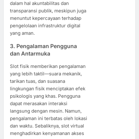
dalam hal akuntabilitas dan
transparansi publik, meskipun juga
menuntut kepercayaan terhadap
pengelolaan infrastruktur digital
yang aman.
3. Pengalaman Pengguna
dan Antarmuka
Slot fisik memberikan pengalaman
yang lebih taktil—suara mekanik,
tarikan tuas, dan suasana
lingkungan fisik menciptakan efek
psikologis yang khas. Pengguna
dapat merasakan interaksi
langsung dengan mesin. Namun,
pengalaman ini terbatas oleh lokasi
dan waktu. Sebaliknya, slot virtual
menghadirkan kenyamanan akses