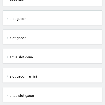
slot gacor
slot gacor
situs slot dana
slot gacor hari ini
situs slot gacor