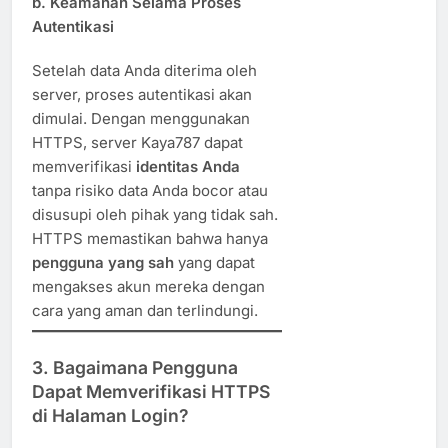
b.
Keamanan Selama Proses
Autentikasi
Setelah data Anda diterima oleh
server, proses autentikasi akan
dimulai. Dengan menggunakan
HTTPS, server Kaya787 dapat
memverifikasi
identitas Anda
tanpa risiko data Anda bocor atau
disusupi oleh pihak yang tidak sah.
HTTPS memastikan bahwa hanya
pengguna yang sah
yang dapat
mengakses akun mereka dengan
cara yang aman dan terlindungi.
3.
Bagaimana Pengguna
Dapat Memverifikasi HTTPS
di Halaman Login?