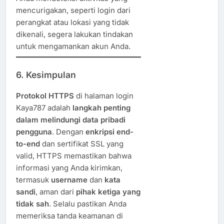
mencurigakan, seperti login dari
perangkat atau lokasi yang tidak
dikenali, segera lakukan tindakan
untuk mengamankan akun Anda.
6.
Kesimpulan
Protokol HTTPS
di halaman login
Kaya787 adalah
langkah penting
dalam melindungi data pribadi
pengguna
. Dengan
enkripsi end-
to-end
dan sertifikat SSL yang
valid, HTTPS memastikan bahwa
informasi yang Anda kirimkan,
termasuk
username
dan
kata
sandi
, aman dari
pihak ketiga yang
tidak sah
. Selalu pastikan Anda
memeriksa tanda keamanan di