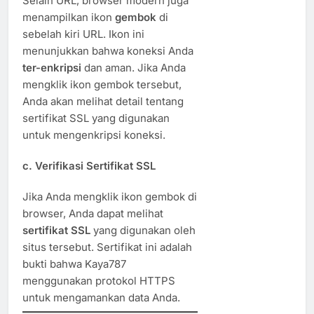
Selain URL, browser modern juga
menampilkan ikon
gembok
di
sebelah kiri URL. Ikon ini
menunjukkan bahwa koneksi Anda
ter-enkripsi
dan aman. Jika Anda
mengklik ikon gembok tersebut,
Anda akan melihat detail tentang
sertifikat SSL yang digunakan
untuk mengenkripsi koneksi.
c.
Verifikasi Sertifikat SSL
Jika Anda mengklik ikon gembok di
browser, Anda dapat melihat
sertifikat SSL
yang digunakan oleh
situs tersebut. Sertifikat ini adalah
bukti bahwa Kaya787
menggunakan protokol HTTPS
untuk mengamankan data Anda.