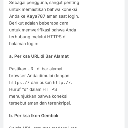
Sebagai pengguna, sangat penting
untuk memastikan bahwa koneksi
Anda ke
Kaya787
aman saat login.
Berikut adalah beberapa cara
untuk memverifikasi bahwa Anda
terhubung melalui HTTPS di
halaman login:
a.
Periksa URL di Bar Alamat
Pastikan URL di bar alamat
browser Anda dimulai dengan
dan bukan
.
https://
http://
Huruf “s” dalam HTTPS
menunjukkan bahwa koneksi
tersebut aman dan terenkripsi.
b.
Periksa Ikon Gembok