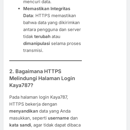
mencuri data.
Memastikan Integritas
Data
: HTTPS memastikan
bahwa data yang dikirimkan
antara pengguna dan server
tidak
terubah
atau
dimanipulasi
selama proses
transmisi.
2.
Bagaimana HTTPS
Melindungi Halaman Login
Kaya787?
Pada halaman login Kaya787,
HTTPS bekerja dengan
menyandikan
data yang Anda
masukkan, seperti
username
dan
kata sandi
, agar tidak dapat dibaca