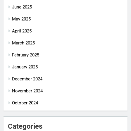
June 2025
May 2025
April 2025
March 2025
February 2025
January 2025
December 2024
November 2024
October 2024
Categories