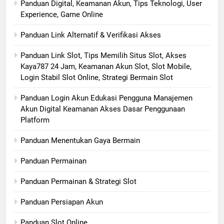
Panduan Digital, Keamanan Akun, Tips Teknologi, User
Experience, Game Online
Panduan Link Alternatif & Verifikasi Akses
Panduan Link Slot, Tips Memilih Situs Slot, Akses
Kaya787 24 Jam, Keamanan Akun Slot, Slot Mobile,
Login Stabil Slot Online, Strategi Bermain Slot
Panduan Login Akun Edukasi Pengguna Manajemen
Akun Digital Keamanan Akses Dasar Penggunaan
Platform
Panduan Menentukan Gaya Bermain
Panduan Permainan
Panduan Permainan & Strategi Slot
Panduan Persiapan Akun
Panduan Slot Online