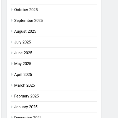
October 2025
September 2025
August 2025
July 2025
June 2025
May 2025
April 2025
March 2025
February 2025
January 2025
December 2024