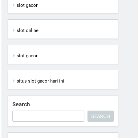
slot gacor
slot online
slot gacor
situs slot gacor hari ini
Search
SEARCH