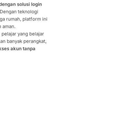
engan solusi login
Dengan teknologi
ga rumah, platform ini
n aman.
 pelajar yang belajar
an banyak perangkat,
kses akun tanpa