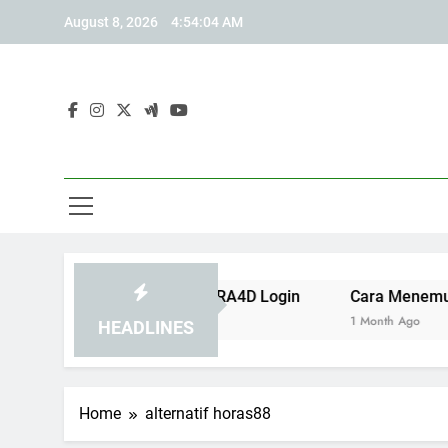
Skip
August 8, 2026
4:54:05 AM
to
content
Wor
Temukan Ti
saat Membuka TIARA4D Login
Cara Menemukan EDWINSL
1 Month Ago
HEADLINES
Home
alternatif horas88