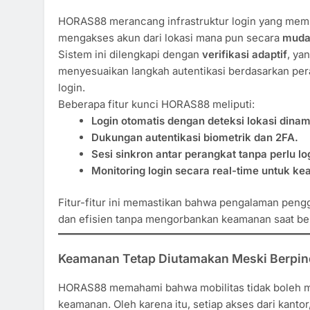
HORAS88 merancang infrastruktur login yang me
mengakses akun dari lokasi mana pun secara
muda
Sistem ini dilengkapi dengan
verifikasi adaptif
, ya
menyesuaikan langkah autentikasi berdasarkan per
login.
Beberapa fitur kunci HORAS88 meliputi:
Login otomatis dengan deteksi lokasi dinam
Dukungan autentikasi biometrik dan 2FA.
Sesi sinkron antar perangkat tanpa perlu lo
Monitoring login secara real-time untuk k
Fitur-fitur ini memastikan bahwa pengalaman peng
dan efisien tanpa mengorbankan keamanan saat ber
Keamanan Tetap Diutamakan Meski Berpi
HORAS88 memahami bahwa mobilitas tidak boleh m
keamanan. Oleh karena itu, setiap akses dari kantor