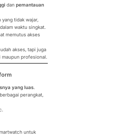
ggi
dan
pemantauan
 yang tidak wajar,
 dalam waktu singkat.
pat memutus akses
dah akses, tapi juga
i maupun profesional.
tform
asnya yang luas
.
 berbagai perangkat,
c.
smartwatch untuk