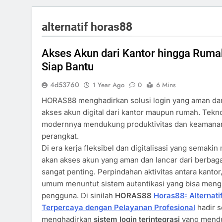
alternatif horas88
Akses Akun dari Kantor hingga Rum
Siap Bantu
4d53760
1 Year Ago
0
6 Mins
HORAS88 menghadirkan solusi login yang aman dan
akses akun digital dari kantor maupun rumah. Tekno
modernnya mendukung produktivitas dan keamanan
perangkat.
Di era kerja fleksibel dan digitalisasi yang semaki
akan akses akun yang aman dan lancar dari berbaga
sangat penting. Perpindahan aktivitas antara kanto
umum menuntut sistem autentikasi yang bisa mengik
pengguna. Di sinilah
HORAS88
Horas88: Alternatif
Terpercaya dengan Pelayanan Profesional
hadir s
menghadirkan
sistem login terintegrasi
yang mendu