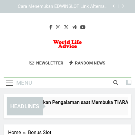
Skip
Tips EDWINSLOT Login agar Pengalaman
to
Pengguna Tetap Nyaman
content
Login Edwinslot Alternatif dengan Panduan yang
Lebih Terarah
Tips Mengoptimalkan Pengalaman saat
Membuka TIARA4D Login
Cara Menemukan EDWINSLOT Link Alternatif
yang Benar
World Life
Temukan Tips Dan Inspirasi Hidup Dari
Tips EDWINSLOT Login agar Pengalaman
NEWSLETTER
RANDOM NEWS
Pengguna Tetap Nyaman
Advice
World Life Advice. Dapatkan Panduan
Login Edwinslot Alternatif dengan Panduan yang
Untuk Hidup Sehat, Produktif, Dan Penuh
Lebih Terarah
MENU
Makna.
ps Mengoptimalkan Pengalaman saat Membuka TIARA4D Log
HEADLINES
Weeks Ago
Home
Bonus Slot