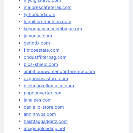
mydigitalevo.com
mejorescafeteras.com
lythbound.com
lequilibreduchien.com
kusonganamocambique.org
jamonua.com
getindx.com
fimcoestate.com
cndustfilterbag.com
bios-shield.com
ambitiouswomenconference.com
czgunsusastore.com
nickmarzullomusic.com
popconverter.com
janalees.com
daniello-store.com
anninhvps.com
hashtaggadgetz.com
imageuploading.net