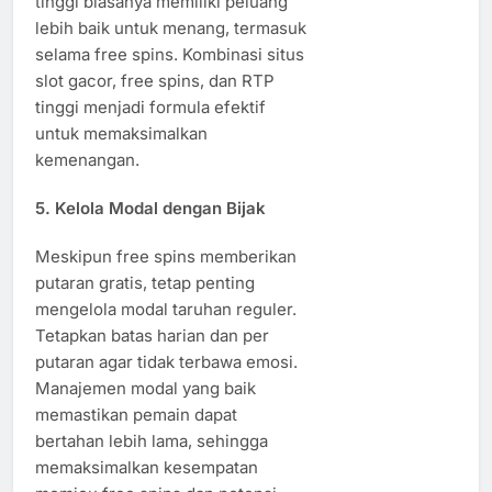
tinggi biasanya memiliki peluang
lebih baik untuk menang, termasuk
selama free spins. Kombinasi situs
slot gacor, free spins, dan RTP
tinggi menjadi formula efektif
untuk memaksimalkan
kemenangan.
5. Kelola Modal dengan Bijak
Meskipun free spins memberikan
putaran gratis, tetap penting
mengelola modal taruhan reguler.
Tetapkan batas harian dan per
putaran agar tidak terbawa emosi.
Manajemen modal yang baik
memastikan pemain dapat
bertahan lebih lama, sehingga
memaksimalkan kesempatan