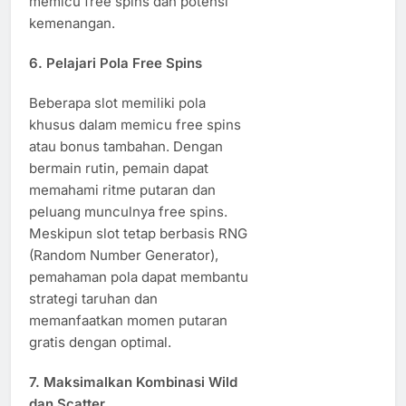
memicu free spins dan potensi
kemenangan.
6. Pelajari Pola Free Spins
Beberapa slot memiliki pola
khusus dalam memicu free spins
atau bonus tambahan. Dengan
bermain rutin, pemain dapat
memahami ritme putaran dan
peluang munculnya free spins.
Meskipun slot tetap berbasis RNG
(Random Number Generator),
pemahaman pola dapat membantu
strategi taruhan dan
memanfaatkan momen putaran
gratis dengan optimal.
7. Maksimalkan Kombinasi Wild
dan Scatter