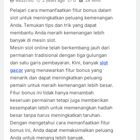
4d53760
2 years ago
0
24 mins
Pelajari cara memanfaatkan fitur bonus dalam
slot untuk meningkatkan peluang kemenangan
Anda. Temukan tips dan trik yang dapat
membantu Anda meraih kemenangan lebih
banyak di mesin slot.
Mesin slot online telah berkembang jauh dari
permainan tradisional dengan tiga gulungan
dan satu garis pembayaran. Kini, banyak
slot
gacor
yang menawarkan fitur bonus yang
menarik dan dapat meningkatkan peluang
pemain untuk meraih kemenangan lebih besar.
Fitur bonus ini tidak hanya menambah
keseruan permainan tetapi juga memberikan
kesempatan lebih untuk memenangkan hadiah
besar tanpa harus meningkatkan taruhan.
Dengan mengetahui cara memanfaatkan fitur
bonus ini, Anda dapat memaksimalkan peluang
Anda untuk menang lebih banyak.