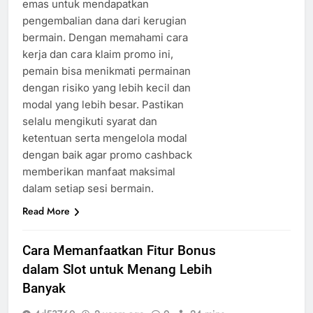
emas untuk mendapatkan
pengembalian dana dari kerugian
bermain. Dengan memahami cara
kerja dan cara klaim promo ini,
pemain bisa menikmati permainan
dengan risiko yang lebih kecil dan
modal yang lebih besar. Pastikan
selalu mengikuti syarat dan
ketentuan serta mengelola modal
dengan baik agar promo cashback
memberikan manfaat maksimal
dalam setiap sesi bermain.
Read More
Cara Memanfaatkan Fitur Bonus
dalam Slot untuk Menang Lebih
Banyak