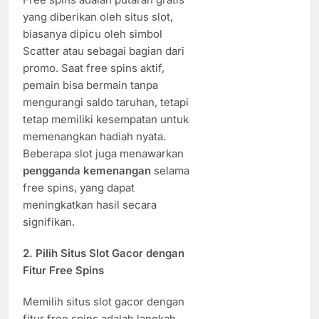
yang diberikan oleh situs slot,
biasanya dipicu oleh simbol
Scatter atau sebagai bagian dari
promo. Saat free spins aktif,
pemain bisa bermain tanpa
mengurangi saldo taruhan, tetapi
tetap memiliki kesempatan untuk
memenangkan hadiah nyata.
Beberapa slot juga menawarkan
pengganda kemenangan
selama
free spins, yang dapat
meningkatkan hasil secara
signifikan.
2. Pilih Situs Slot Gacor dengan
Fitur Free Spins
Memilih situs slot gacor dengan
fitur free spins adalah langkah