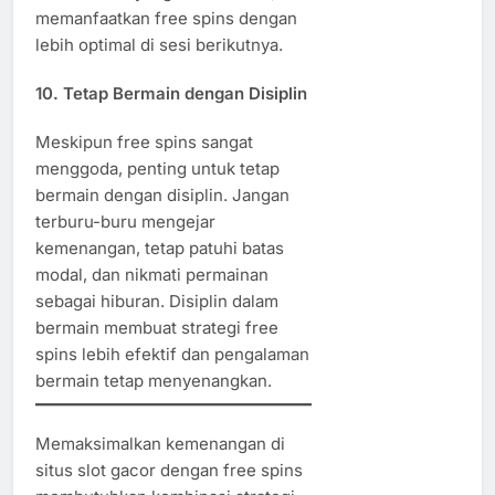
memanfaatkan free spins dengan
lebih optimal di sesi berikutnya.
10. Tetap Bermain dengan Disiplin
Meskipun free spins sangat
menggoda, penting untuk tetap
bermain dengan disiplin. Jangan
terburu-buru mengejar
kemenangan, tetap patuhi batas
modal, dan nikmati permainan
sebagai hiburan. Disiplin dalam
bermain membuat strategi free
spins lebih efektif dan pengalaman
bermain tetap menyenangkan.
Memaksimalkan kemenangan di
situs slot gacor dengan free spins