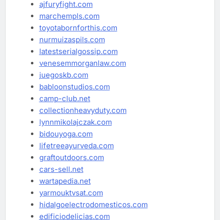
ajfuryfight.com
marchempls.com
toyotabornforthis.com
nurmuizaspils.com
latestserialgossip.com
venesemmorganlaw.com
juegoskb.com
babloonstudios.com
camp-club.net
collectionheavyduty.com
lynnmikolajczak.com
bidouyoga.com
lifetreeayurveda.com
graftoutdoors.com
cars-sell.net
wartapedia.net
yarmouktvsat.com
hidalgoelectrodomesticos.com
edificiodelicias.com