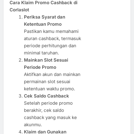
Cara Klaim Promo Cashback di
Corlaslot
Periksa Syarat dan
Ketentuan Promo
Pastikan kamu memahami
aturan cashback, termasuk
periode perhitungan dan
minimal taruhan.
Mainkan Slot Sesuai
Periode Promo
Aktifkan akun dan mainkan
permainan slot sesuai
ketentuan waktu promo.
Cek Saldo Cashback
Setelah periode promo
berakhir, cek saldo
cashback yang masuk ke
akunmu.
Klaim dan Gunakan