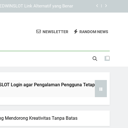
DWINSLOT Link Alternatif yang Benar
r Pengalaman Pengguna Tetap Nyaman
tif dengan Panduan yang Lebih Terarah
NEWSLETTER
RANDOM NEWS
galaman saat Membuka TIARA4D Login
duan Untuk Hidup Sehat, Produktif, Dan Penuh Makna.
DWINSLOT Link Alternatif yang Benar
r Pengalaman Pengguna Tetap Nyaman
tif dengan Panduan yang Lebih Terarah
agar Pengalaman Pengguna Tetap Nyaman
Login Edwin
2 Months Ago
yang Mendorong Kreativitas Tanpa Batas