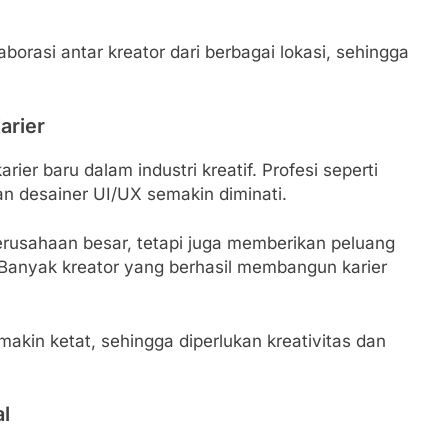
borasi antar kreator dari berbagai lokasi, sehingga
arier
r baru dalam industri kreatif. Profesi seperti
dan desainer UI/UX semakin diminati.
a perusahaan besar, tetapi juga memberikan peluang
. Banyak kreator yang berhasil membangun karier
makin ketat, sehingga diperlukan kreativitas dan
al