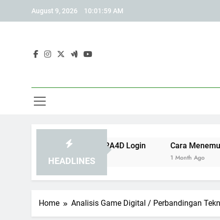
Skip
August 9, 2026
10:02:00 AM
to
content
Wor
Temukan Ti
saat Membuka TIARA4D Login
Cara Menemukan EDWINSLO
1 Month Ago
HEADLINES
Home
Analisis Game Digital / Perbandingan Tekn