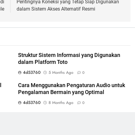
di
Pentingnya Koneksi yang Tetap Siap Digunakan
le
dalam Sistem Akses Alternatif Resmi
Struktur Sistem Informasi yang Digunakan
dalam Platform Toto
4d53760
5 Months Ago
0
l
Cara Menggunakan Pengaturan Audio untuk
Pengalaman Bermain yang Optimal
4d53760
8 Months Ago
0