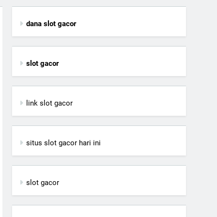
dana slot gacor
slot gacor
link slot gacor
situs slot gacor hari ini
slot gacor