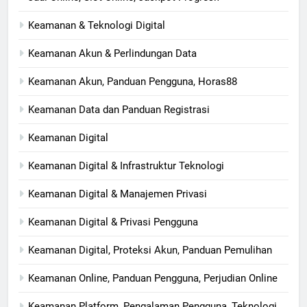
Keamanan & Teknologi Digital
Keamanan Akun & Perlindungan Data
Keamanan Akun, Panduan Pengguna, Horas88
Keamanan Data dan Panduan Registrasi
Keamanan Digital
Keamanan Digital & Infrastruktur Teknologi
Keamanan Digital & Manajemen Privasi
Keamanan Digital & Privasi Pengguna
Keamanan Digital, Proteksi Akun, Panduan Pemulihan
Keamanan Online, Panduan Pengguna, Perjudian Online
Keamanan Platform, Pengalaman Pengguna, Teknologi