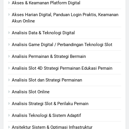
Akses & Keamanan Platform Digital
Akses Harian Digital, Panduan Login Praktis, Keamanan
Akun Online
Analisis Data & Teknologi Digital
Analisis Game Digital / Perbandingan Teknologi Slot
Analisis Permainan & Strategi Bermain
Analisis Slot 4D Strategi Permainan Edukasi Pemain
Analisis Slot dan Strategi Permainan
Analisis Slot Online
Analisis Strategi Slot & Perilaku Pemain
Analisis Teknologi & Sistem Adaptif
Arsitektur Sistem & Optimasi Infrastruktur