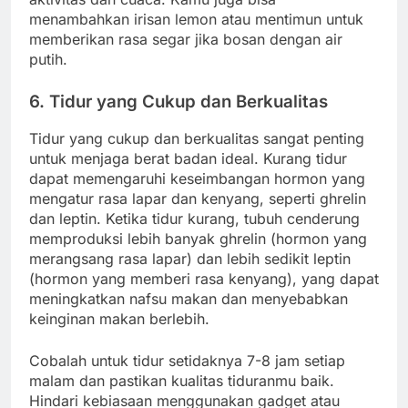
menambahkan irisan lemon atau mentimun untuk
memberikan rasa segar jika bosan dengan air
putih.
6.
Tidur yang Cukup dan Berkualitas
Tidur yang cukup dan berkualitas sangat penting
untuk menjaga berat badan ideal. Kurang tidur
dapat memengaruhi keseimbangan hormon yang
mengatur rasa lapar dan kenyang, seperti ghrelin
dan leptin. Ketika tidur kurang, tubuh cenderung
memproduksi lebih banyak ghrelin (hormon yang
merangsang rasa lapar) dan lebih sedikit leptin
(hormon yang memberi rasa kenyang), yang dapat
meningkatkan nafsu makan dan menyebabkan
keinginan makan berlebih.
Cobalah untuk tidur setidaknya 7-8 jam setiap
malam dan pastikan kualitas tiduranmu baik.
Hindari kebiasaan menggunakan gadget atau