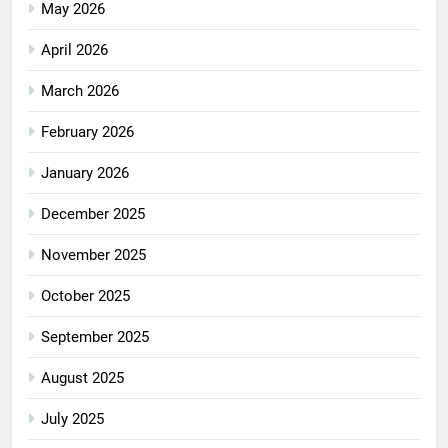
May 2026
April 2026
March 2026
February 2026
January 2026
December 2025
November 2025
October 2025
September 2025
August 2025
July 2025