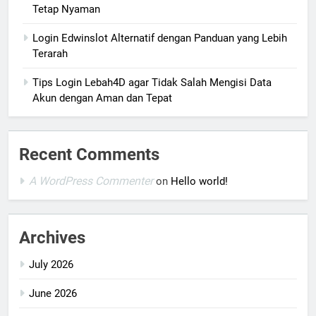
Tetap Nyaman
Login Edwinslot Alternatif dengan Panduan yang Lebih
Terarah
Tips Login Lebah4D agar Tidak Salah Mengisi Data
Akun dengan Aman dan Tepat
Recent Comments
A WordPress Commenter
on
Hello world!
Archives
July 2026
June 2026