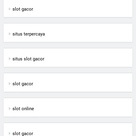
slot gacor
situs terpercaya
situs slot gacor
slot gacor
slot online
slot gacor