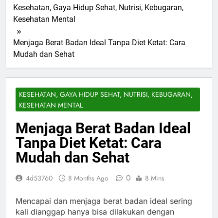
Kesehatan, Gaya Hidup Sehat, Nutrisi, Kebugaran,
Kesehatan Mental
Menjaga Berat Badan Ideal Tanpa Diet Ketat: Cara
Mudah dan Sehat
KESEHATAN, GAYA HIDUP SEHAT, NUTRISI, KEBUGARAN,
KESEHATAN MENTAL
Menjaga Berat Badan Ideal
Tanpa Diet Ketat: Cara
Mudah dan Sehat
0
4d53760
8 Months Ago
8 Mins
Mencapai dan menjaga berat badan ideal sering
kali dianggap hanya bisa dilakukan dengan