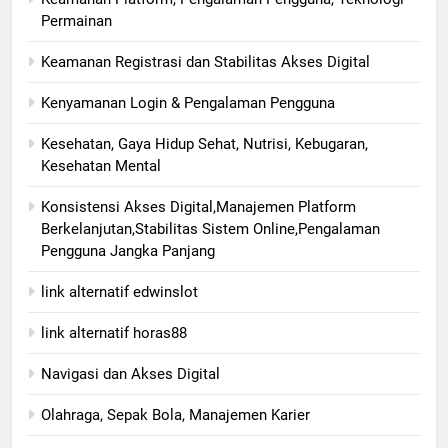
Permainan
Keamanan Registrasi dan Stabilitas Akses Digital
Kenyamanan Login & Pengalaman Pengguna
Kesehatan, Gaya Hidup Sehat, Nutrisi, Kebugaran,
Kesehatan Mental
Konsistensi Akses Digital,Manajemen Platform
Berkelanjutan,Stabilitas Sistem Online,Pengalaman
Pengguna Jangka Panjang
link alternatif edwinslot
link alternatif horas88
Navigasi dan Akses Digital
Olahraga, Sepak Bola, Manajemen Karier