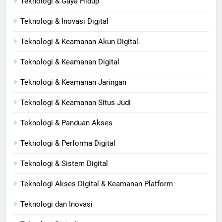
Teknologi & Gaya Hidup
Teknologi & Inovasi Digital
Teknologi & Keamanan Akun Digital.
Teknologi & Keamanan Digital
Teknologi & Keamanan Jaringan
Teknologi & Keamanan Situs Judi
Teknologi & Panduan Akses
Teknologi & Performa Digital
Teknologi & Sistem Digital
Teknologi Akses Digital & Keamanan Platform
Teknologi dan Inovasi