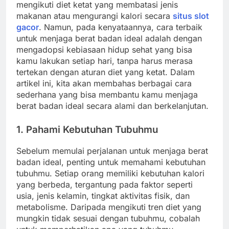
mengikuti diet ketat yang membatasi jenis
makanan atau mengurangi kalori secara
situs slot
gacor
. Namun, pada kenyataannya, cara terbaik
untuk menjaga berat badan ideal adalah dengan
mengadopsi kebiasaan hidup sehat yang bisa
kamu lakukan setiap hari, tanpa harus merasa
tertekan dengan aturan diet yang ketat. Dalam
artikel ini, kita akan membahas berbagai cara
sederhana yang bisa membantu kamu menjaga
berat badan ideal secara alami dan berkelanjutan.
1.
Pahami Kebutuhan Tubuhmu
Sebelum memulai perjalanan untuk menjaga berat
badan ideal, penting untuk memahami kebutuhan
tubuhmu. Setiap orang memiliki kebutuhan kalori
yang berbeda, tergantung pada faktor seperti
usia, jenis kelamin, tingkat aktivitas fisik, dan
metabolisme. Daripada mengikuti tren diet yang
mungkin tidak sesuai dengan tubuhmu, cobalah