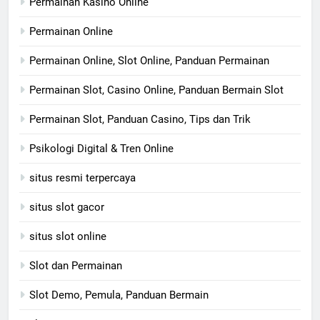
Permainan Kasino Online
Permainan Online
Permainan Online, Slot Online, Panduan Permainan
Permainan Slot, Casino Online, Panduan Bermain Slot
Permainan Slot, Panduan Casino, Tips dan Trik
Psikologi Digital & Tren Online
situs resmi terpercaya
situs slot gacor
situs slot online
Slot dan Permainan
Slot Demo, Pemula, Panduan Bermain