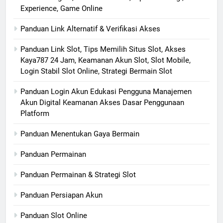
Experience, Game Online
Panduan Link Alternatif & Verifikasi Akses
Panduan Link Slot, Tips Memilih Situs Slot, Akses
Kaya787 24 Jam, Keamanan Akun Slot, Slot Mobile,
Login Stabil Slot Online, Strategi Bermain Slot
Panduan Login Akun Edukasi Pengguna Manajemen
Akun Digital Keamanan Akses Dasar Penggunaan
Platform
Panduan Menentukan Gaya Bermain
Panduan Permainan
Panduan Permainan & Strategi Slot
Panduan Persiapan Akun
Panduan Slot Online