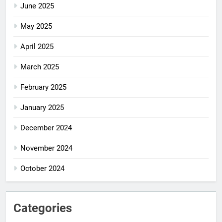
June 2025
May 2025
April 2025
March 2025
February 2025
January 2025
December 2024
November 2024
October 2024
Categories