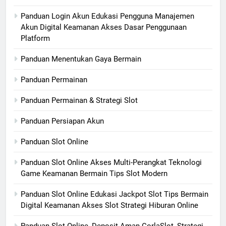
Panduan Login Akun Edukasi Pengguna Manajemen
Akun Digital Keamanan Akses Dasar Penggunaan
Platform
Panduan Menentukan Gaya Bermain
Panduan Permainan
Panduan Permainan & Strategi Slot
Panduan Persiapan Akun
Panduan Slot Online
Panduan Slot Online Akses Multi-Perangkat Teknologi
Game Keamanan Bermain Tips Slot Modern
Panduan Slot Online Edukasi Jackpot Slot Tips Bermain
Digital Keamanan Akses Slot Strategi Hiburan Online
Panduan Slot Online, Deposit Aman CorlaSlot, Strategi