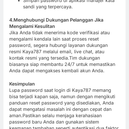
Simpan password di aplikasi manajer kata
sandi yang terpercaya.
4.Menghubungi Dukungan Pelanggan Jika
Mengalami Kesulitan
Jika Anda tidak menerima kode verifikasi atau
mengalami kendala lain saat proses reset
password, segera hubungi layanan dukungan
resmi Kaya787 melalui email, live chat, atau
kontak resmi yang tersedia.Tim dukungan
biasanya siap membantu 24/7 untuk memastikan
Anda dapat mengakses kembali akun Anda.
Kesimpulan
Lupa password saat login di Kaya787 memang
bisa terjadi kapan saja, namun dengan mengikuti
panduan reset password yang disediakan, Anda
dapat mengatasi masalah ini dengan cepat dan
aman.Pastikan selalu menjaga kerahasiaan
password baru Anda dan gunakan sistem
keamanan tambahan seperti autentikasi dua faktor