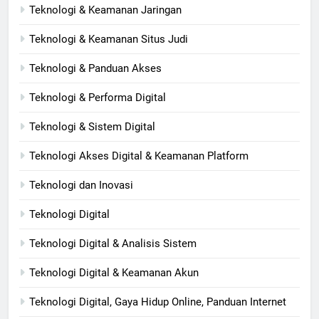
Teknologi & Keamanan Jaringan
Teknologi & Keamanan Situs Judi
Teknologi & Panduan Akses
Teknologi & Performa Digital
Teknologi & Sistem Digital
Teknologi Akses Digital & Keamanan Platform
Teknologi dan Inovasi
Teknologi Digital
Teknologi Digital & Analisis Sistem
Teknologi Digital & Keamanan Akun
Teknologi Digital, Gaya Hidup Online, Panduan Internet