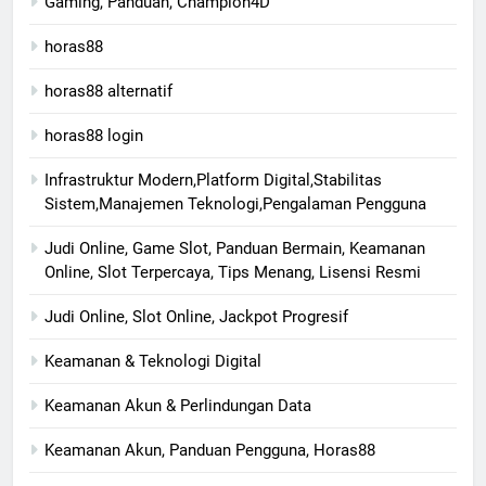
Gaming, Panduan, Champion4D
horas88
horas88 alternatif
horas88 login
Infrastruktur Modern,Platform Digital,Stabilitas
Sistem,Manajemen Teknologi,Pengalaman Pengguna
Judi Online, Game Slot, Panduan Bermain, Keamanan
Online, Slot Terpercaya, Tips Menang, Lisensi Resmi
Judi Online, Slot Online, Jackpot Progresif
Keamanan & Teknologi Digital
Keamanan Akun & Perlindungan Data
Keamanan Akun, Panduan Pengguna, Horas88