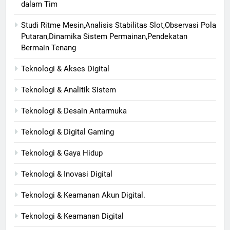
dalam Tim
Studi Ritme Mesin,Analisis Stabilitas Slot,Observasi Pola
Putaran,Dinamika Sistem Permainan,Pendekatan
Bermain Tenang
Teknologi & Akses Digital
Teknologi & Analitik Sistem
Teknologi & Desain Antarmuka
Teknologi & Digital Gaming
Teknologi & Gaya Hidup
Teknologi & Inovasi Digital
Teknologi & Keamanan Akun Digital.
Teknologi & Keamanan Digital