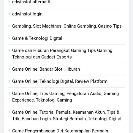
edwinslot alternatif
edwinslot login
Gambling, Slot Machines, Online Gambling, Casino Tips
Game & Teknologi Digital
Game dan Hiburan Perangkat Gaming Tips Gaming
Teknologi dan Gadget Esports
Game Online, Bandar Slot, Hiburan
Game Online, Teknologi Digital, Review Platform
Game Online, Tips Gaming, Pengaturan Audio, Gaming
Experience, Teknologi Gaming
Game Online, Tutorial Pemula, Keamanan Akun, Tips &
Trik, Panduan Login, Strategi Bermain, Teknologi Digital
Game Pengembangan Diri Keterampilan Bermain