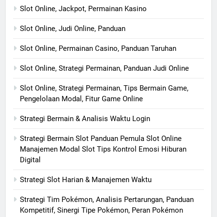
Slot Online, Jackpot, Permainan Kasino
Slot Online, Judi Online, Panduan
Slot Online, Permainan Casino, Panduan Taruhan
Slot Online, Strategi Permainan, Panduan Judi Online
Slot Online, Strategi Permainan, Tips Bermain Game,
Pengelolaan Modal, Fitur Game Online
Strategi Bermain & Analisis Waktu Login
Strategi Bermain Slot Panduan Pemula Slot Online
Manajemen Modal Slot Tips Kontrol Emosi Hiburan
Digital
Strategi Slot Harian & Manajemen Waktu
Strategi Tim Pokémon, Analisis Pertarungan, Panduan
Kompetitif, Sinergi Tipe Pokémon, Peran Pokémon