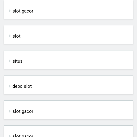
slot gacor
slot
situs
depo slot
slot gacor
slot gacor