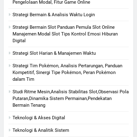
Pengelolaan Modal, Fitur Game Online
Strategi Bermain & Analisis Waktu Login
Strategi Bermain Slot Panduan Pemula Slot Online
Manajemen Modal Slot Tips Kontrol Emosi Hiburan
Digital
Strategi Slot Harian & Manajemen Waktu
Strategi Tim Pokémon, Analisis Pertarungan, Panduan
Kompetitif, Sinergi Tipe Pokémon, Peran Pokémon
dalam Tim
Studi Ritme Mesin,Analisis Stabilitas Slot,Observasi Pola
Putaran,Dinamika Sistem Permainan,Pendekatan
Bermain Tenang
Teknologi & Akses Digital
Teknologi & Analitik Sistem