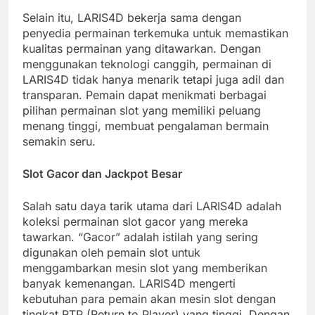
Selain itu, LARIS4D bekerja sama dengan
penyedia permainan terkemuka untuk memastikan
kualitas permainan yang ditawarkan. Dengan
menggunakan teknologi canggih, permainan di
LARIS4D tidak hanya menarik tetapi juga adil dan
transparan. Pemain dapat menikmati berbagai
pilihan permainan slot yang memiliki peluang
menang tinggi, membuat pengalaman bermain
semakin seru.
Slot Gacor dan Jackpot Besar
Salah satu daya tarik utama dari LARIS4D adalah
koleksi permainan slot gacor yang mereka
tawarkan. “Gacor” adalah istilah yang sering
digunakan oleh pemain slot untuk
menggambarkan mesin slot yang memberikan
banyak kemenangan. LARIS4D mengerti
kebutuhan para pemain akan mesin slot dengan
tingkat RTP (Return to Player) yang tinggi. Dengan