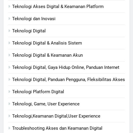
Teknologi Akses Digital & Keamanan Platform
Teknologi dan Inovasi
Teknologi Digital
Teknologi Digital & Analisis Sistem
Teknologi Digital & Keamanan Akun
Teknologi Digital, Gaya Hidup Online, Panduan Internet
Teknologi Digital, Panduan Pengguna, Fleksibilitas Akses
Teknologi Platform Digital
Teknologi, Game, User Experience
Teknologi,Keamanan Digital,User Experience
Troubleshooting Akses dan Keamanan Digital