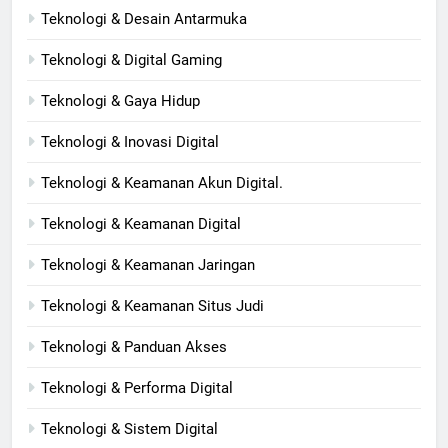
Teknologi & Desain Antarmuka
Teknologi & Digital Gaming
Teknologi & Gaya Hidup
Teknologi & Inovasi Digital
Teknologi & Keamanan Akun Digital.
Teknologi & Keamanan Digital
Teknologi & Keamanan Jaringan
Teknologi & Keamanan Situs Judi
Teknologi & Panduan Akses
Teknologi & Performa Digital
Teknologi & Sistem Digital