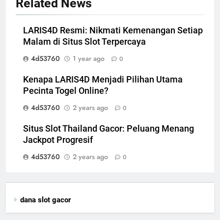
Related News
LARIS4D Resmi: Nikmati Kemenangan Setiap
Malam di Situs Slot Terpercaya
4d53760
1 year ago
0
Kenapa LARIS4D Menjadi Pilihan Utama
Pecinta Togel Online?
4d53760
2 years ago
0
Situs Slot Thailand Gacor: Peluang Menang
Jackpot Progresif
4d53760
2 years ago
0
dana slot gacor