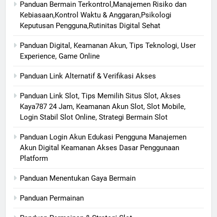
Panduan Bermain Terkontrol,Manajemen Risiko dan
Kebiasaan,Kontrol Waktu & Anggaran,Psikologi
Keputusan Pengguna,Rutinitas Digital Sehat
Panduan Digital, Keamanan Akun, Tips Teknologi, User
Experience, Game Online
Panduan Link Alternatif & Verifikasi Akses
Panduan Link Slot, Tips Memilih Situs Slot, Akses
Kaya787 24 Jam, Keamanan Akun Slot, Slot Mobile,
Login Stabil Slot Online, Strategi Bermain Slot
Panduan Login Akun Edukasi Pengguna Manajemen
Akun Digital Keamanan Akses Dasar Penggunaan
Platform
Panduan Menentukan Gaya Bermain
Panduan Permainan