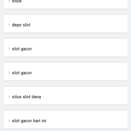
situs
depo slot
slot gacor
slot gacor
situs slot dana
slot gacor hari ini