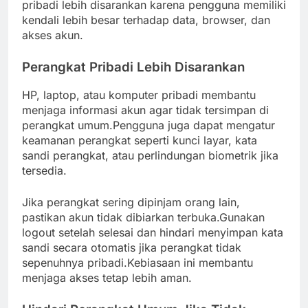
pribadi lebih disarankan karena pengguna memiliki
kendali lebih besar terhadap data, browser, dan
akses akun.
Perangkat Pribadi Lebih Disarankan
HP, laptop, atau komputer pribadi membantu
menjaga informasi akun agar tidak tersimpan di
perangkat umum.Pengguna juga dapat mengatur
keamanan perangkat seperti kunci layar, kata
sandi perangkat, atau perlindungan biometrik jika
tersedia.
Jika perangkat sering dipinjam orang lain,
pastikan akun tidak dibiarkan terbuka.Gunakan
logout setelah selesai dan hindari menyimpan kata
sandi secara otomatis jika perangkat tidak
sepenuhnya pribadi.Kebiasaan ini membantu
menjaga akses tetap lebih aman.