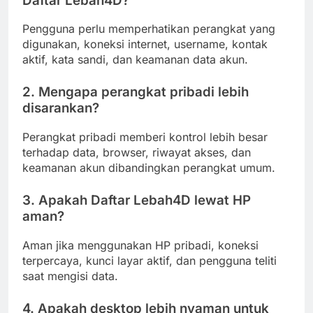
Daftar Lebah4D?
Pengguna perlu memperhatikan perangkat yang
digunakan, koneksi internet, username, kontak
aktif, kata sandi, dan keamanan data akun.
2. Mengapa perangkat pribadi lebih
disarankan?
Perangkat pribadi memberi kontrol lebih besar
terhadap data, browser, riwayat akses, dan
keamanan akun dibandingkan perangkat umum.
3. Apakah Daftar Lebah4D lewat HP
aman?
Aman jika menggunakan HP pribadi, koneksi
terpercaya, kunci layar aktif, dan pengguna teliti
saat mengisi data.
4. Apakah desktop lebih nyaman untuk