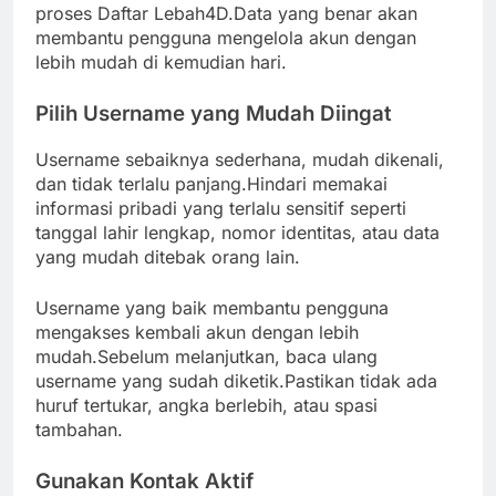
proses Daftar Lebah4D.Data yang benar akan
membantu pengguna mengelola akun dengan
lebih mudah di kemudian hari.
Pilih Username yang Mudah Diingat
Username sebaiknya sederhana, mudah dikenali,
dan tidak terlalu panjang.Hindari memakai
informasi pribadi yang terlalu sensitif seperti
tanggal lahir lengkap, nomor identitas, atau data
yang mudah ditebak orang lain.
Username yang baik membantu pengguna
mengakses kembali akun dengan lebih
mudah.Sebelum melanjutkan, baca ulang
username yang sudah diketik.Pastikan tidak ada
huruf tertukar, angka berlebih, atau spasi
tambahan.
Gunakan Kontak Aktif