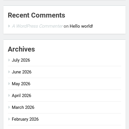
Recent Comments
A WordPress Commenter
on
Hello world!
Archives
July 2026
June 2026
May 2026
April 2026
March 2026
February 2026