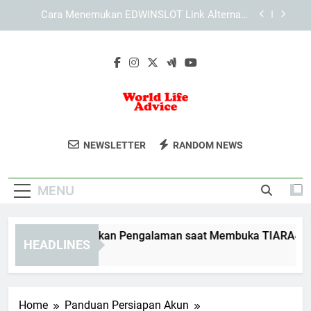
Skip
Tips EDWINSLOT Login agar Pengalaman
to
Pengguna Tetap Nyaman
content
Login Edwinslot Alternatif dengan Panduan yang
Lebih Terarah
Tips Mengoptimalkan Pengalaman saat
Membuka TIARA4D Login
Cara Menemukan EDWINSLOT Link Alternatif
yang Benar
World Life
Temukan Tips Dan Inspirasi Hidup Dari
Tips EDWINSLOT Login agar Pengalaman
NEWSLETTER
RANDOM NEWS
Pengguna Tetap Nyaman
Advice
World Life Advice. Dapatkan Panduan
Login Edwinslot Alternatif dengan Panduan yang
Untuk Hidup Sehat, Produktif, Dan Penuh
Lebih Terarah
MENU
Makna.
ps Mengoptimalkan Pengalaman saat Membuka TIARA4D Log
HEADLINES
onth Ago
Home
Panduan Persiapan Akun