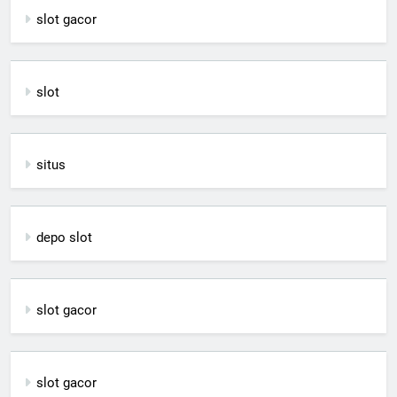
slot gacor
slot
situs
depo slot
slot gacor
slot gacor