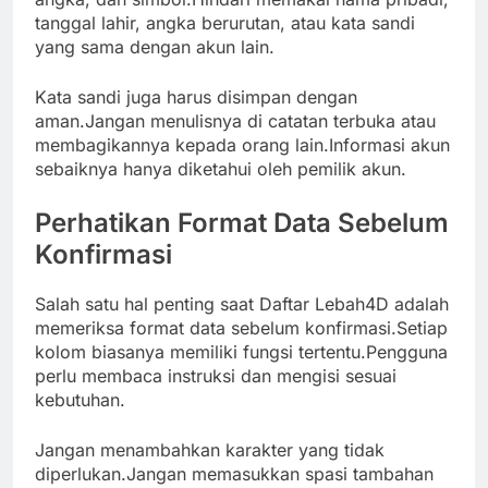
tanggal lahir, angka berurutan, atau kata sandi
yang sama dengan akun lain.
Kata sandi juga harus disimpan dengan
aman.Jangan menulisnya di catatan terbuka atau
membagikannya kepada orang lain.Informasi akun
sebaiknya hanya diketahui oleh pemilik akun.
Perhatikan Format Data Sebelum
Konfirmasi
Salah satu hal penting saat Daftar Lebah4D adalah
memeriksa format data sebelum konfirmasi.Setiap
kolom biasanya memiliki fungsi tertentu.Pengguna
perlu membaca instruksi dan mengisi sesuai
kebutuhan.
Jangan menambahkan karakter yang tidak
diperlukan.Jangan memasukkan spasi tambahan