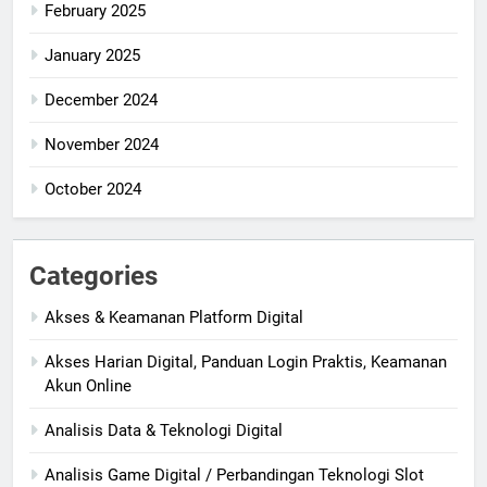
February 2025
January 2025
December 2024
November 2024
October 2024
Categories
Akses & Keamanan Platform Digital
Akses Harian Digital, Panduan Login Praktis, Keamanan
Akun Online
Analisis Data & Teknologi Digital
Analisis Game Digital / Perbandingan Teknologi Slot