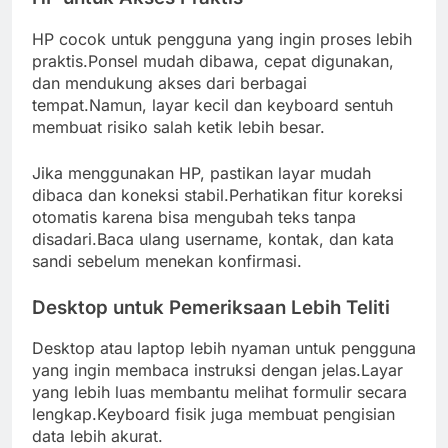
HP cocok untuk pengguna yang ingin proses lebih
praktis.Ponsel mudah dibawa, cepat digunakan,
dan mendukung akses dari berbagai
tempat.Namun, layar kecil dan keyboard sentuh
membuat risiko salah ketik lebih besar.
Jika menggunakan HP, pastikan layar mudah
dibaca dan koneksi stabil.Perhatikan fitur koreksi
otomatis karena bisa mengubah teks tanpa
disadari.Baca ulang username, kontak, dan kata
sandi sebelum menekan konfirmasi.
Desktop untuk Pemeriksaan Lebih Teliti
Desktop atau laptop lebih nyaman untuk pengguna
yang ingin membaca instruksi dengan jelas.Layar
yang lebih luas membantu melihat formulir secara
lengkap.Keyboard fisik juga membuat pengisian
data lebih akurat.