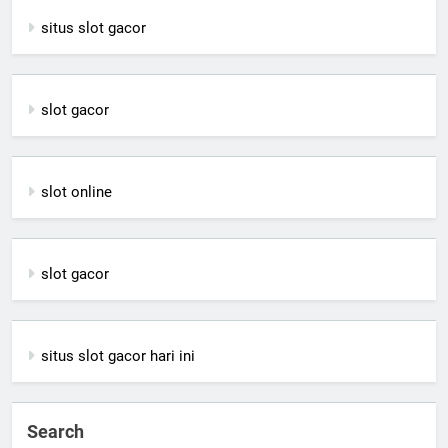
situs slot gacor
slot gacor
slot online
slot gacor
situs slot gacor hari ini
Search