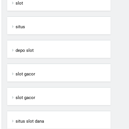
slot
situs
depo slot
slot gacor
slot gacor
situs slot dana