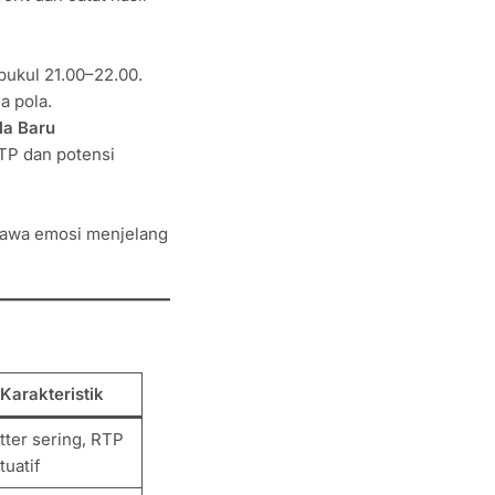
 pukul 21.00–22.00.
a pola.
la Baru
RTP dan potensi
rbawa emosi menjelang
Karakteristik
tter sering, RTP
tuatif