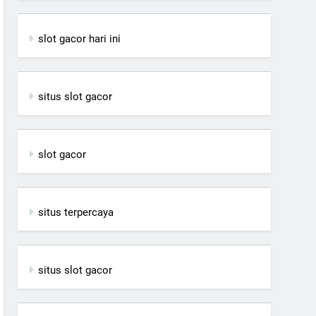
slot gacor hari ini
situs slot gacor
slot gacor
situs terpercaya
situs slot gacor