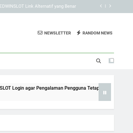
DWINSLOT Link Alternatif yang Benar
r Pengalaman Pengguna Tetap Nyaman
tif dengan Panduan yang Lebih Terarah
NEWSLETTER
RANDOM NEWS
galaman saat Membuka TIARA4D Login
duan Untuk Hidup Sehat, Produktif, Dan Penuh Makna.
DWINSLOT Link Alternatif yang Benar
r Pengalaman Pengguna Tetap Nyaman
tif dengan Panduan yang Lebih Terarah
 agar Pengalaman Pengguna Tetap Nyaman
Login Edwin
2 Months Ago