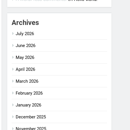
Archives
July 2026
June 2026
May 2026
April 2026
March 2026
February 2026
January 2026
December 2025
November 2025