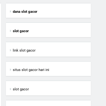
dana slot gacor
slot gacor
link slot gacor
situs slot gacor hari ini
slot gacor