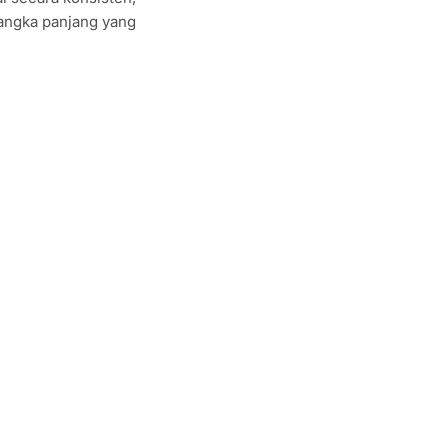
 jangka panjang yang