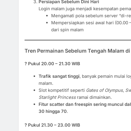
Persiapan Sebelum Dini Hari
Login malam juga menjadi kesempatan pemai
Mengamati pola sebelum server “di-re
Mempersiapkan sesi awal hari (00.00 
dari spin malam
Tren Permainan Sebelum Tengah Malam di
?
Pukul 20.00 – 21.30 WIB
Trafik sangat tinggi
, banyak pemain mulai lo
malam.
Slot kompetitif seperti
Gates of Olympus
,
Sw
Starlight Princess
ramai dimainkan.
Fitur scatter dan freespin sering muncul da
30 hingga 70
.
?
Pukul 21.30 – 23.00 WIB