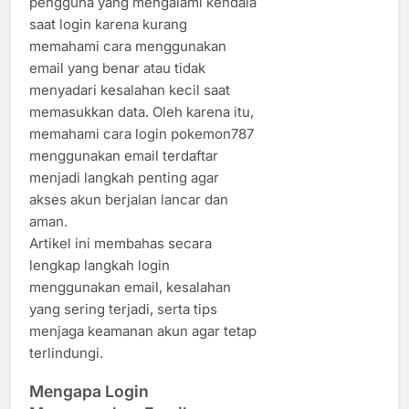
pengguna yang mengalami kendala
saat login karena kurang
memahami cara menggunakan
email yang benar atau tidak
menyadari kesalahan kecil saat
memasukkan data. Oleh karena itu,
memahami cara login pokemon787
menggunakan email terdaftar
menjadi langkah penting agar
akses akun berjalan lancar dan
aman.
Artikel ini membahas secara
lengkap langkah login
menggunakan email, kesalahan
yang sering terjadi, serta tips
menjaga keamanan akun agar tetap
terlindungi.
Mengapa Login