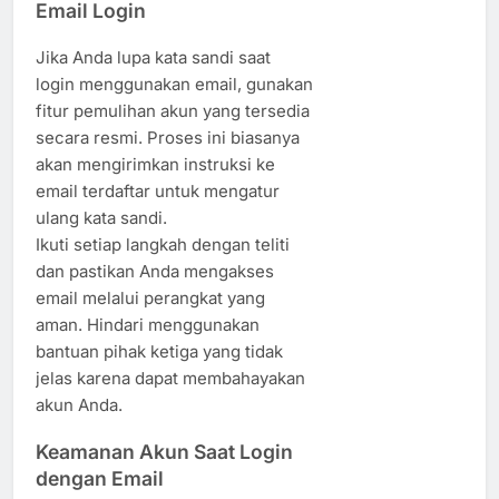
Email Login
Jika Anda lupa kata sandi saat
login menggunakan email, gunakan
fitur pemulihan akun yang tersedia
secara resmi. Proses ini biasanya
akan mengirimkan instruksi ke
email terdaftar untuk mengatur
ulang kata sandi.
Ikuti setiap langkah dengan teliti
dan pastikan Anda mengakses
email melalui perangkat yang
aman. Hindari menggunakan
bantuan pihak ketiga yang tidak
jelas karena dapat membahayakan
akun Anda.
Keamanan Akun Saat Login
dengan Email