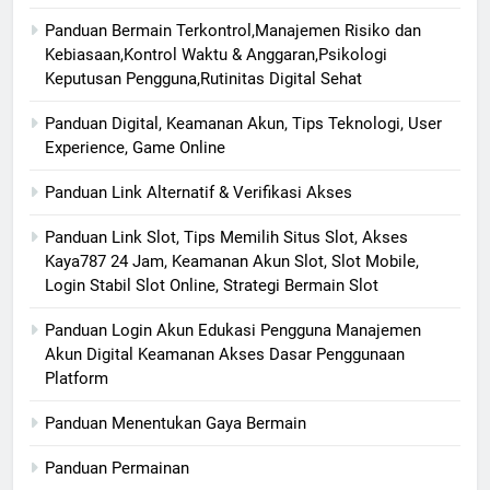
Panduan Bermain Terkontrol,Manajemen Risiko dan
Kebiasaan,Kontrol Waktu & Anggaran,Psikologi
Keputusan Pengguna,Rutinitas Digital Sehat
Panduan Digital, Keamanan Akun, Tips Teknologi, User
Experience, Game Online
Panduan Link Alternatif & Verifikasi Akses
Panduan Link Slot, Tips Memilih Situs Slot, Akses
Kaya787 24 Jam, Keamanan Akun Slot, Slot Mobile,
Login Stabil Slot Online, Strategi Bermain Slot
Panduan Login Akun Edukasi Pengguna Manajemen
Akun Digital Keamanan Akses Dasar Penggunaan
Platform
Panduan Menentukan Gaya Bermain
Panduan Permainan