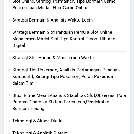
Slot Online, Strategi Permainan, Tips Bermain Game,
Pengelolaan Modal, Fitur Game Online
Strategi Bermain & Analisis Waktu Login
Strategi Bermain Slot Panduan Pemula Slot Online
Manajemen Modal Slot Tips Kontrol Emosi Hiburan
Digital
Strategi Slot Harian & Manajemen Waktu
Strategi Tim Pokémon, Analisis Pertarungan, Panduan
Kompetitif, Sinergi Tipe Pokémon, Peran Pokémon
dalam Tim
Studi Ritme Mesin,Analisis Stabilitas Slot,Observasi Pola
Putaran,Dinamika Sistem Permainan,Pendekatan
Bermain Tenang
Teknologi & Akses Digital
Teknologi & Analitik Sistem