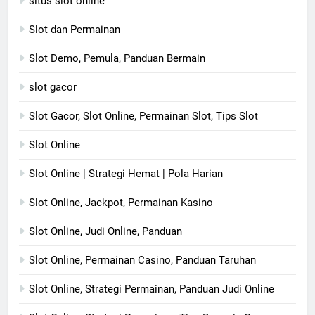
situs slot online
Slot dan Permainan
Slot Demo, Pemula, Panduan Bermain
slot gacor
Slot Gacor, Slot Online, Permainan Slot, Tips Slot
Slot Online
Slot Online | Strategi Hemat | Pola Harian
Slot Online, Jackpot, Permainan Kasino
Slot Online, Judi Online, Panduan
Slot Online, Permainan Casino, Panduan Taruhan
Slot Online, Strategi Permainan, Panduan Judi Online