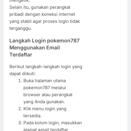
mengetik.
Selain itu, gunakan perangkat
pribadi dengan koneksi internet
yang stabil agar proses login tidak
terganggu.
Langkah Login pokemon787
Menggunakan Email
Terdaftar
Berikut langkah-langkah login yang
dapat diikuti:
Buka halaman utama
pokemon787 melalui
browser atau perangkat
yang Anda gunakan.
Klik menu login yang
tersedia.
Pada kolom login, masukkan
alamat email terdaftar