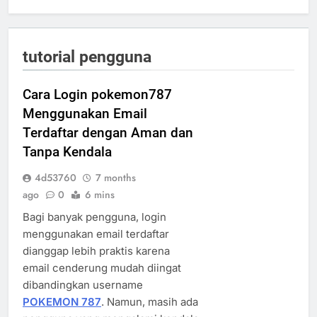
tutorial pengguna
Cara Login pokemon787
Menggunakan Email
Terdaftar dengan Aman dan
Tanpa Kendala
4d53760
7 months
ago
0
6 mins
Bagi banyak pengguna, login
menggunakan email terdaftar
dianggap lebih praktis karena
email cenderung mudah diingat
dibandingkan username
POKEMON 787
. Namun, masih ada