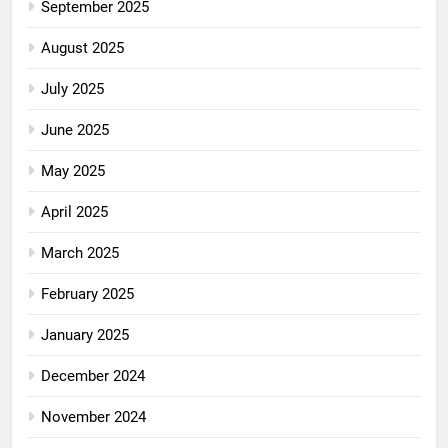
September 2025
August 2025
July 2025
June 2025
May 2025
April 2025
March 2025
February 2025
January 2025
December 2024
November 2024