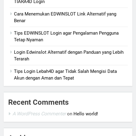
TIARA4D Login
Cara Menemukan EDWINSLOT Link Alternatif yang
Benar
Tips EDWINSLOT Login agar Pengalaman Pengguna
Tetap Nyaman
Login Edwinslot Alternatif dengan Panduan yang Lebih
Terarah
Tips Login Lebah4D agar Tidak Salah Mengisi Data
Akun dengan Aman dan Tepat
Recent Comments
A WordPress Commenter
on
Hello world!