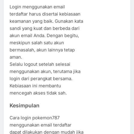
Login menggunakan email
terdaftar harus disertai kebiasaan
keamanan yang baik. Gunakan kata
sandi yang kuat dan berbeda dari
akun email Anda. Dengan begitu,
meskipun salah satu akun
bermasalah, akun lainnya tetap
aman.
Selalu logout setelah selesai
menggunakan akun, terutama jika
login dari perangkat bersama.
Kebiasaan ini membantu
mencegah akses tidak sah.
Kesimpulan
Cara login pokemon787
menggunakan email terdaftar
dapat dilakukan dengan mudah jika