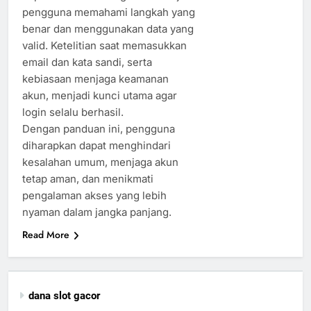
pengguna memahami langkah yang
benar dan menggunakan data yang
valid. Ketelitian saat memasukkan
email dan kata sandi, serta
kebiasaan menjaga keamanan
akun, menjadi kunci utama agar
login selalu berhasil.
Dengan panduan ini, pengguna
diharapkan dapat menghindari
kesalahan umum, menjaga akun
tetap aman, dan menikmati
pengalaman akses yang lebih
nyaman dalam jangka panjang.
Read More
dana slot gacor