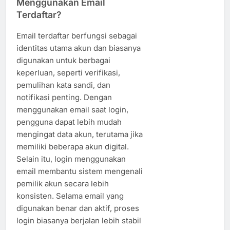
Menggunakan Email
Terdaftar?
Email terdaftar berfungsi sebagai
identitas utama akun dan biasanya
digunakan untuk berbagai
keperluan, seperti verifikasi,
pemulihan kata sandi, dan
notifikasi penting. Dengan
menggunakan email saat login,
pengguna dapat lebih mudah
mengingat data akun, terutama jika
memiliki beberapa akun digital.
Selain itu, login menggunakan
email membantu sistem mengenali
pemilik akun secara lebih
konsisten. Selama email yang
digunakan benar dan aktif, proses
login biasanya berjalan lebih stabil