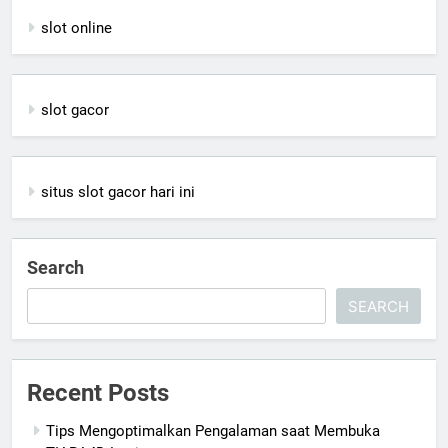
slot online
slot gacor
situs slot gacor hari ini
Search
SEARCH
Recent Posts
Tips Mengoptimalkan Pengalaman saat Membuka