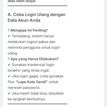
data lebih lanjut
:
A. Coba Login Ulang dengan
Data Akun Anda
?
Mengapa Ini Penting?
✔ Terkadang, sistem hanya
melakukan logout paksa dan
meminta pengguna untuk login
ulang.
?
Apa yang Harus Dilakukan?
✔ Gunakan kredensial login
terakhir yang Anda ingat.
✔ Jika login gagal, coba gunakan
fitur
“Lupa Kata Sandi”
untuk
mereset password.
✔ Jika masih tidak bisa, lanjutkan
ke langkah berikutnya.