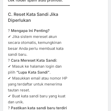
cek folder spam atau promosi.
C. Reset Kata Sandi Jika
Diperlukan
?
Mengapa Ini Penting?
✔ Jika sistem mereset akun
secara otomatis, kemungkinan
besar Anda perlu membuat kata
sandi baru.
?
Cara Mereset Kata Sandi:
✔ Masuk ke halaman login dan
pilih
“Lupa Kata Sandi”
.
✔ Masukkan email atau nomor HP
yang terdaftar untuk menerima
tautan reset.
✔ Buat kata sandi baru yang kuat
dan unik.
?
Pastikan kata sandi baru terdiri