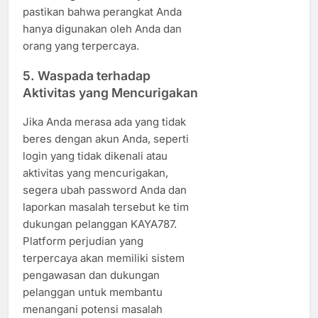
pastikan bahwa perangkat Anda
hanya digunakan oleh Anda dan
orang yang terpercaya.
5.
Waspada terhadap
Aktivitas yang Mencurigakan
Jika Anda merasa ada yang tidak
beres dengan akun Anda, seperti
login yang tidak dikenali atau
aktivitas yang mencurigakan,
segera ubah password Anda dan
laporkan masalah tersebut ke tim
dukungan pelanggan KAYA787.
Platform perjudian yang
terpercaya akan memiliki sistem
pengawasan dan dukungan
pelanggan untuk membantu
menangani potensi masalah