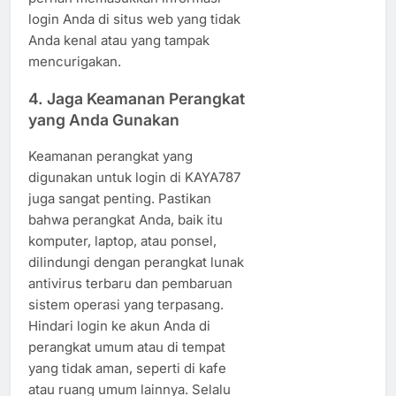
login Anda di situs web yang tidak
Anda kenal atau yang tampak
mencurigakan.
4.
Jaga Keamanan Perangkat
yang Anda Gunakan
Keamanan perangkat yang
digunakan untuk login di KAYA787
juga sangat penting. Pastikan
bahwa perangkat Anda, baik itu
komputer, laptop, atau ponsel,
dilindungi dengan perangkat lunak
antivirus terbaru dan pembaruan
sistem operasi yang terpasang.
Hindari login ke akun Anda di
perangkat umum atau di tempat
yang tidak aman, seperti di kafe
atau ruang umum lainnya. Selalu