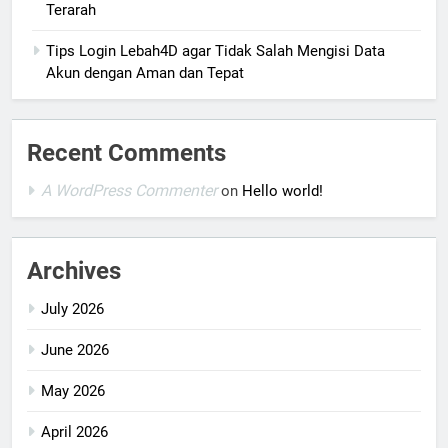
Terarah
Tips Login Lebah4D agar Tidak Salah Mengisi Data
Akun dengan Aman dan Tepat
Recent Comments
A WordPress Commenter
on
Hello world!
Archives
July 2026
June 2026
May 2026
April 2026