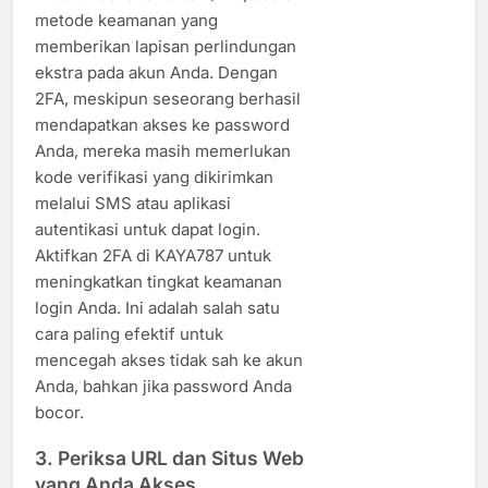
metode keamanan yang
memberikan lapisan perlindungan
ekstra pada akun Anda. Dengan
2FA, meskipun seseorang berhasil
mendapatkan akses ke password
Anda, mereka masih memerlukan
kode verifikasi yang dikirimkan
melalui SMS atau aplikasi
autentikasi untuk dapat login.
Aktifkan 2FA di KAYA787 untuk
meningkatkan tingkat keamanan
login Anda. Ini adalah salah satu
cara paling efektif untuk
mencegah akses tidak sah ke akun
Anda, bahkan jika password Anda
bocor.
3.
Periksa URL dan Situs Web
yang Anda Akses