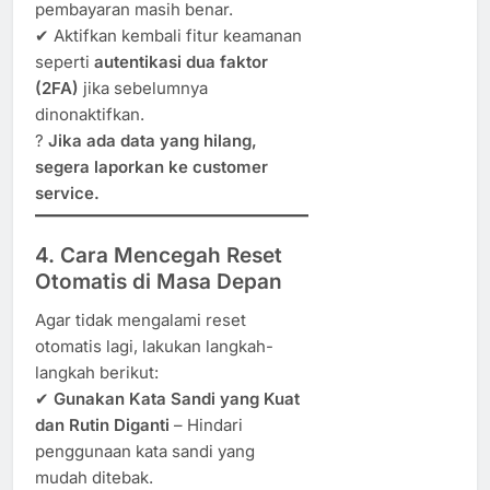
pembayaran masih benar.
✔ Aktifkan kembali fitur keamanan
seperti
autentikasi dua faktor
(2FA)
jika sebelumnya
dinonaktifkan.
?
Jika ada data yang hilang,
segera laporkan ke customer
service.
4. Cara Mencegah Reset
Otomatis di Masa Depan
Agar tidak mengalami reset
otomatis lagi, lakukan langkah-
langkah berikut:
✔
Gunakan Kata Sandi yang Kuat
dan Rutin Diganti
– Hindari
penggunaan kata sandi yang
mudah ditebak.