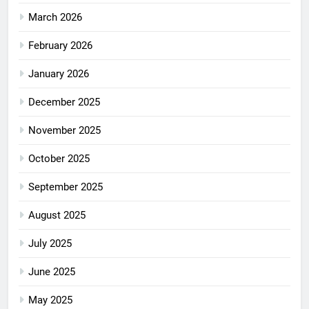
March 2026
February 2026
January 2026
December 2025
November 2025
October 2025
September 2025
August 2025
July 2025
June 2025
May 2025