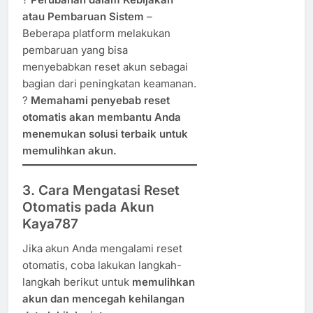
atau Pembaruan Sistem
–
Beberapa platform melakukan
pembaruan yang bisa
menyebabkan reset akun sebagai
bagian dari peningkatan keamanan.
?
Memahami penyebab reset
otomatis akan membantu Anda
menemukan solusi terbaik untuk
memulihkan akun.
3. Cara Mengatasi Reset
Otomatis pada Akun
Kaya787
Jika akun Anda mengalami reset
otomatis, coba lakukan langkah-
langkah berikut untuk
memulihkan
akun dan mencegah kehilangan