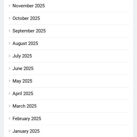
November 2025
October 2025
September 2025
August 2025
July 2025
June 2025
May 2025
April 2025
March 2025
February 2025
January 2025