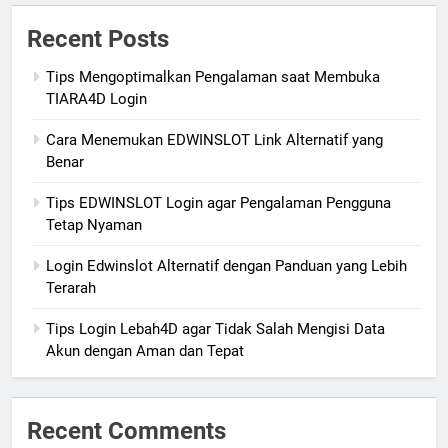
Recent Posts
Tips Mengoptimalkan Pengalaman saat Membuka
TIARA4D Login
Cara Menemukan EDWINSLOT Link Alternatif yang
Benar
Tips EDWINSLOT Login agar Pengalaman Pengguna
Tetap Nyaman
Login Edwinslot Alternatif dengan Panduan yang Lebih
Terarah
Tips Login Lebah4D agar Tidak Salah Mengisi Data
Akun dengan Aman dan Tepat
Recent Comments