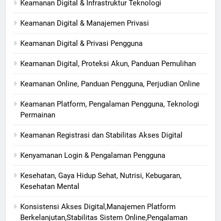
Keamanan Digital & Infrastruktur Teknologi
Keamanan Digital & Manajemen Privasi
Keamanan Digital & Privasi Pengguna
Keamanan Digital, Proteksi Akun, Panduan Pemulihan
Keamanan Online, Panduan Pengguna, Perjudian Online
Keamanan Platform, Pengalaman Pengguna, Teknologi
Permainan
Keamanan Registrasi dan Stabilitas Akses Digital
Kenyamanan Login & Pengalaman Pengguna
Kesehatan, Gaya Hidup Sehat, Nutrisi, Kebugaran,
Kesehatan Mental
Konsistensi Akses Digital,Manajemen Platform
Berkelanjutan,Stabilitas Sistem Online,Pengalaman