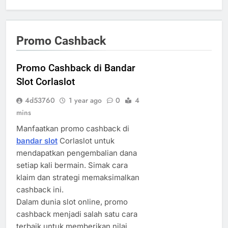
Promo Cashback
Promo Cashback di Bandar
Slot Corlaslot
4d53760
1 year ago
0
4
mins
Manfaatkan promo cashback di
bandar slot
Corlaslot untuk
mendapatkan pengembalian dana
setiap kali bermain. Simak cara
klaim dan strategi memaksimalkan
cashback ini.
Dalam dunia slot online, promo
cashback menjadi salah satu cara
terbaik untuk memberikan nilai