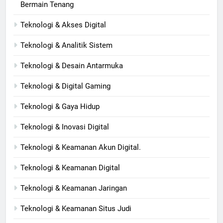
Bermain Tenang
Teknologi & Akses Digital
Teknologi & Analitik Sistem
Teknologi & Desain Antarmuka
Teknologi & Digital Gaming
Teknologi & Gaya Hidup
Teknologi & Inovasi Digital
Teknologi & Keamanan Akun Digital.
Teknologi & Keamanan Digital
Teknologi & Keamanan Jaringan
Teknologi & Keamanan Situs Judi