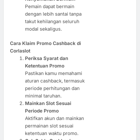
Pemain dapat bermain
dengan lebih santai tanpa
takut kehilangan seluruh
modal sekaligus.
Cara Klaim Promo Cashback di
Corlaslot
Periksa Syarat dan
Ketentuan Promo
Pastikan kamu memahami
aturan cashback, termasuk
periode perhitungan dan
minimal taruhan.
Mainkan Slot Sesuai
Periode Promo
Aktifkan akun dan mainkan
permainan slot sesuai
ketentuan waktu promo.