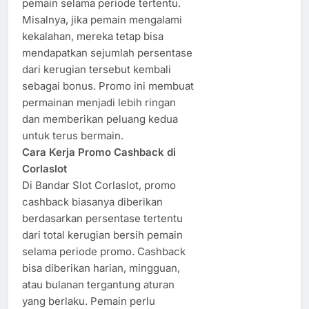
pemain selama periode tertentu.
Misalnya, jika pemain mengalami
kekalahan, mereka tetap bisa
mendapatkan sejumlah persentase
dari kerugian tersebut kembali
sebagai bonus. Promo ini membuat
permainan menjadi lebih ringan
dan memberikan peluang kedua
untuk terus bermain.
Cara Kerja Promo Cashback di
Corlaslot
Di Bandar Slot Corlaslot, promo
cashback biasanya diberikan
berdasarkan persentase tertentu
dari total kerugian bersih pemain
selama periode promo. Cashback
bisa diberikan harian, mingguan,
atau bulanan tergantung aturan
yang berlaku. Pemain perlu