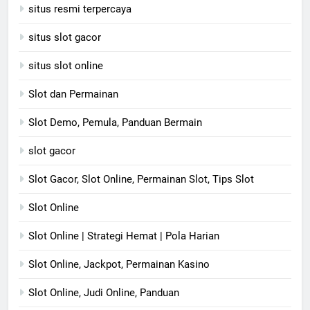
situs resmi terpercaya
situs slot gacor
situs slot online
Slot dan Permainan
Slot Demo, Pemula, Panduan Bermain
slot gacor
Slot Gacor, Slot Online, Permainan Slot, Tips Slot
Slot Online
Slot Online | Strategi Hemat | Pola Harian
Slot Online, Jackpot, Permainan Kasino
Slot Online, Judi Online, Panduan