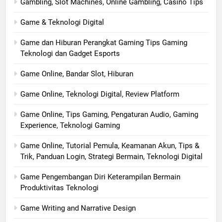
Gambling, Slot Machines, Online Gambling, Casino Tips
Game & Teknologi Digital
Game dan Hiburan Perangkat Gaming Tips Gaming
Teknologi dan Gadget Esports
Game Online, Bandar Slot, Hiburan
Game Online, Teknologi Digital, Review Platform
Game Online, Tips Gaming, Pengaturan Audio, Gaming
Experience, Teknologi Gaming
Game Online, Tutorial Pemula, Keamanan Akun, Tips &
Trik, Panduan Login, Strategi Bermain, Teknologi Digital
Game Pengembangan Diri Keterampilan Bermain
Produktivitas Teknologi
Game Writing and Narrative Design