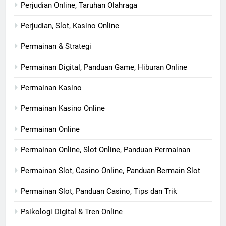
Perjudian Online, Taruhan Olahraga
Perjudian, Slot, Kasino Online
Permainan & Strategi
Permainan Digital, Panduan Game, Hiburan Online
Permainan Kasino
Permainan Kasino Online
Permainan Online
Permainan Online, Slot Online, Panduan Permainan
Permainan Slot, Casino Online, Panduan Bermain Slot
Permainan Slot, Panduan Casino, Tips dan Trik
Psikologi Digital & Tren Online