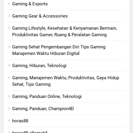
Gaming & Esports
Gaming Gear & Accessories
Gaming Lifestyle, Kesehatan & Kenyamanan Bermain,
Produktivitas Gamer, Ruang & Peralatan Gaming
Gaming Sehat Pengembangan Diri Tips Gaming
Manajemen Waktu Hiburan Digital
Gaming, Hiburan, Teknologi
Gaming, Manajemen Waktu, Produktivitas, Gaya Hidup
Sehat, Tips Gaming
Gaming, Panduan Online, Teknologi
Gaming, Panduan, Champion4D
horas88