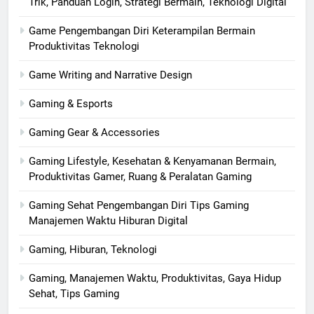
Trik, Panduan Login, Strategi Bermain, Teknologi Digital
Game Pengembangan Diri Keterampilan Bermain
Produktivitas Teknologi
Game Writing and Narrative Design
Gaming & Esports
Gaming Gear & Accessories
Gaming Lifestyle, Kesehatan & Kenyamanan Bermain,
Produktivitas Gamer, Ruang & Peralatan Gaming
Gaming Sehat Pengembangan Diri Tips Gaming
Manajemen Waktu Hiburan Digital
Gaming, Hiburan, Teknologi
Gaming, Manajemen Waktu, Produktivitas, Gaya Hidup
Sehat, Tips Gaming