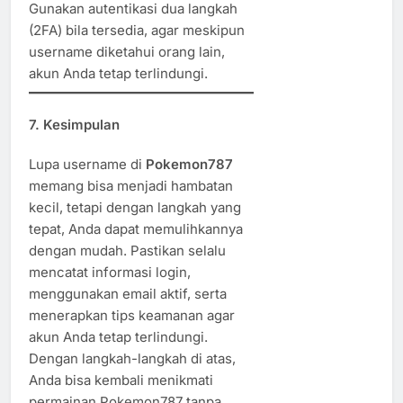
Gunakan autentikasi dua langkah
(2FA) bila tersedia, agar meskipun
username diketahui orang lain,
akun Anda tetap terlindungi.
7. Kesimpulan
Lupa username di
Pokemon787
memang bisa menjadi hambatan
kecil, tetapi dengan langkah yang
tepat, Anda dapat memulihkannya
dengan mudah. Pastikan selalu
mencatat informasi login,
menggunakan email aktif, serta
menerapkan tips keamanan agar
akun Anda tetap terlindungi.
Dengan langkah-langkah di atas,
Anda bisa kembali menikmati
permainan Pokemon787 tanpa