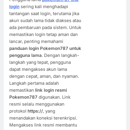
login
sering kali menghadapi
tantangan saat login, terutama jika
akun sudah lama tidak diakses atau
ada pembaruan pada sistem. Untuk
memastikan login tetap aman dan
lancar, penting memahami
panduan login Pokemon787 untuk
pengguna lama
. Dengan langkah-
langkah yang tepat, pengguna
dapat mengakses akun lama
dengan cepat, aman, dan nyaman.
Langkah pertama adalah
memastikan
link login resmi
Pokemon787
digunakan. Link
resmi selalu menggunakan
protokol
https://
, yang
menandakan koneksi terenkripsi.
Mengakses link resmi membantu