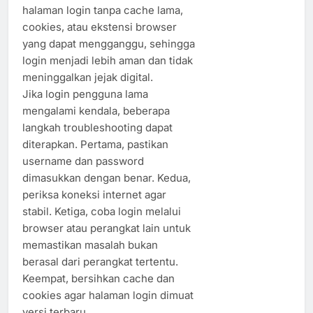
halaman login tanpa cache lama,
cookies, atau ekstensi browser
yang dapat mengganggu, sehingga
login menjadi lebih aman dan tidak
meninggalkan jejak digital.
Jika login pengguna lama
mengalami kendala, beberapa
langkah troubleshooting dapat
diterapkan. Pertama, pastikan
username dan password
dimasukkan dengan benar. Kedua,
periksa koneksi internet agar
stabil. Ketiga, coba login melalui
browser atau perangkat lain untuk
memastikan masalah bukan
berasal dari perangkat tertentu.
Keempat, bersihkan cache dan
cookies agar halaman login dimuat
versi terbaru.