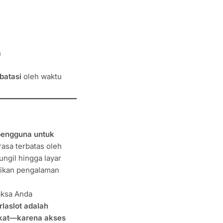
n
batasi
oleh waktu
pengguna untuk
rasa terbatas oleh
ungil hingga layar
rikan pengalaman
aksa Anda
rlaslot adalah
gkat—karena akses