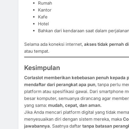
Rumah
Kantor
Kafe
Hotel
Bahkan dari kendaraan saat dalam perjalana
Selama ada koneksi internet,
akses tidak pernah di
atau tempat.
Kesimpulan
Corlaslot memberikan kebebasan penuh kepada 
mendaftar dari perangkat apa pun
, tanpa perlu me
platform atau spesifikasi gawai. Dari smartphone m
besar komputer, semuanya dirancang agar membe
yang sama:
mudah, cepat, dan aman.
Jika Anda mencari platform digital yang tidak mem
menyesuaikan diri dengan sistem mereka, maka
Co
jawabannya
. Saatnya daftar
tanpa batasan peran