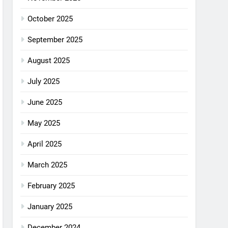
October 2025
September 2025
August 2025
July 2025
June 2025
May 2025
April 2025
March 2025
February 2025
January 2025
December 2024