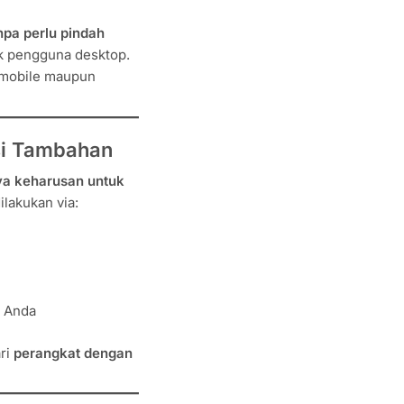
npa perlu pindah
uk pengguna desktop.
 mobile maupun
si Tambahan
ya keharusan untuk
ilakukan via:
t Anda
ari
perangkat dengan