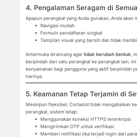
4. Pengalaman Seragam di Semua
Apapun perangkat yang Anda gunakan, Anda akan 
Navigasi mudah
Formulir pendaftaran singkat
Tampilan visual yang bersih dan tidak mem
Antarmuka dirancang agar
tidak berubah bentuk
, 
berpindah dari satu perangkat ke perangkat lain. I
kenyamanan bagi pengguna yang aktif berpindah pe
harinya.
5. Keamanan Tetap Terjamin di Se
Meskipun fleksibel, Corlaslot tidak mengabaikan k
perangkat, sistem tetap:
Menggunakan koneksi HTTPS terenkripsi
Mengirimkan OTP untuk verifikasi
Memberi notifikasi jika terjadi login dari per