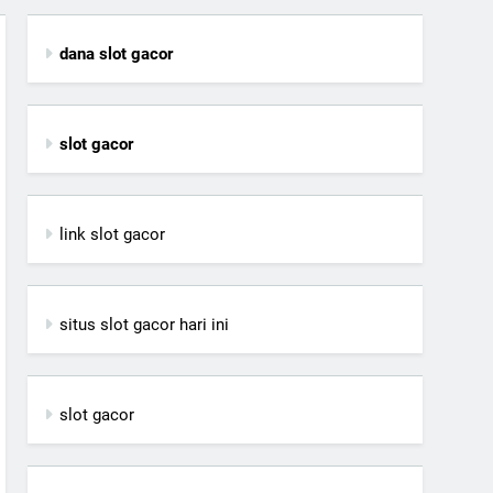
dana slot gacor
slot gacor
link slot gacor
situs slot gacor hari ini
slot gacor