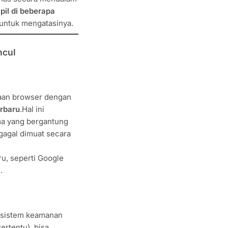
pil di beberapa
 untuk mengatasinya.
ncul
aan browser dengan
rbaru
.Hal ini
a yang bergantung
gagal dimuat secara
u, seperti Google
.
 sistem keamanan
ertentu), bisa