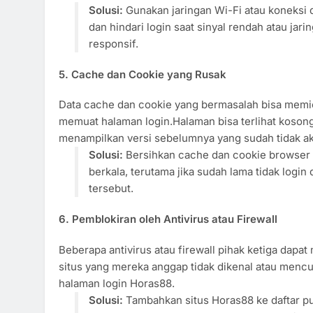
Solusi:
Gunakan jaringan Wi-Fi atau koneksi d
dan hindari login saat sinyal rendah atau jarin
responsif.
5.
Cache dan Cookie yang Rusak
Data cache dan cookie yang bermasalah bisa memi
memuat halaman login.Halaman bisa terlihat koson
menampilkan versi sebelumnya yang sudah tidak akt
Solusi:
Bersihkan cache dan cookie browser
berkala, terutama jika sudah lama tidak login 
tersebut.
6.
Pemblokiran oleh Antivirus atau Firewall
Beberapa antivirus atau firewall pihak ketiga dapa
situs yang mereka anggap tidak dikenal atau menc
halaman login Horas88.
Solusi:
Tambahkan situs Horas88 ke daftar put