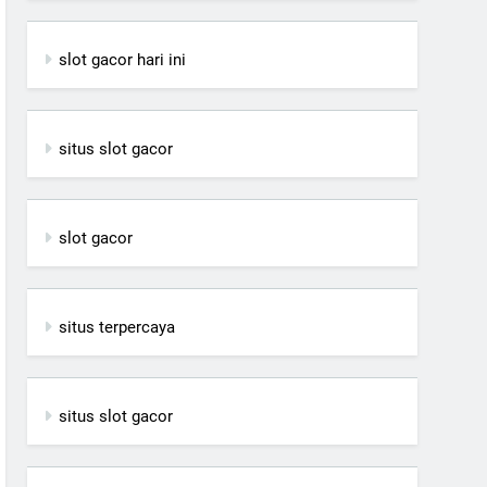
slot gacor hari ini
situs slot gacor
slot gacor
situs terpercaya
situs slot gacor