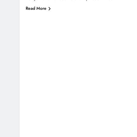
Read More