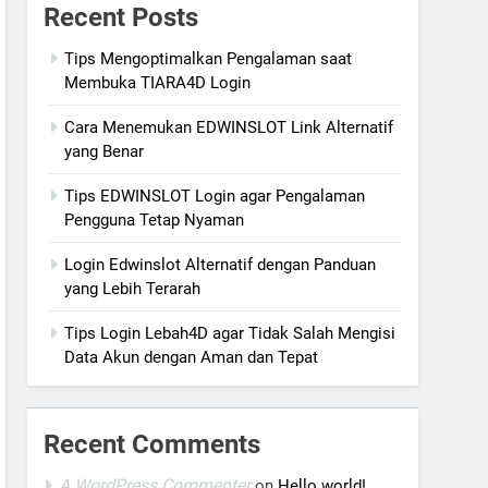
Recent Posts
Tips Mengoptimalkan Pengalaman saat
Membuka TIARA4D Login
Cara Menemukan EDWINSLOT Link Alternatif
yang Benar
Tips EDWINSLOT Login agar Pengalaman
Pengguna Tetap Nyaman
Login Edwinslot Alternatif dengan Panduan
yang Lebih Terarah
Tips Login Lebah4D agar Tidak Salah Mengisi
Data Akun dengan Aman dan Tepat
Recent Comments
A WordPress Commenter
on
Hello world!