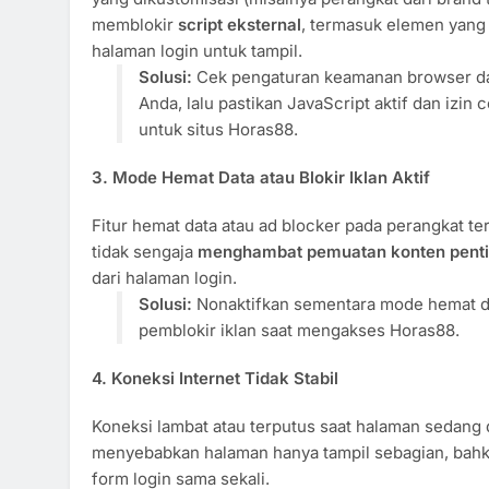
memblokir
script eksternal
, termasuk elemen yang
halaman login untuk tampil.
Solusi:
Cek pengaturan keamanan browser d
Anda, lalu pastikan JavaScript aktif dan izin 
untuk situs Horas88.
3.
Mode Hemat Data atau Blokir Iklan Aktif
Fitur hemat data atau ad blocker pada perangkat te
tidak sengaja
menghambat pemuatan konten pent
dari halaman login.
Solusi:
Nonaktifkan sementara mode hemat da
pemblokir iklan saat mengakses Horas88.
4.
Koneksi Internet Tidak Stabil
Koneksi lambat atau terputus saat halaman sedang 
menyebabkan halaman hanya tampil sebagian, bahk
form login sama sekali.