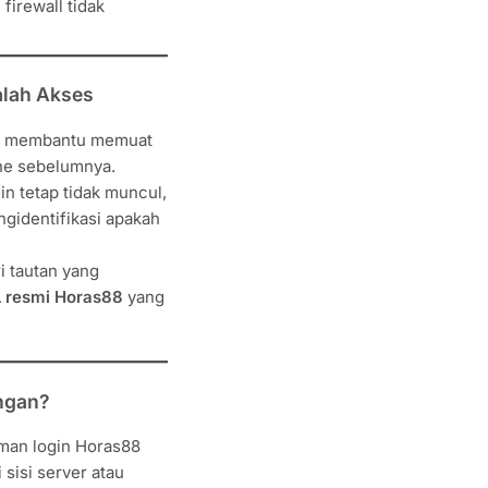
firewall tidak
lah Akses
i membantu memuat
che sebelumnya.
in tetap tidak muncul,
gidentifikasi apakah
 tautan yang
 resmi Horas88
yang
ngan?
aman login Horas88
sisi server atau