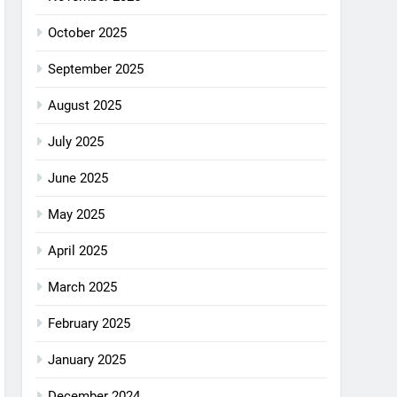
October 2025
September 2025
August 2025
July 2025
June 2025
May 2025
April 2025
March 2025
February 2025
January 2025
December 2024