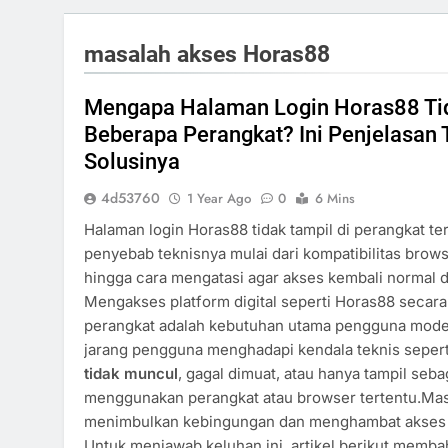
masalah akses Horas88
Mengapa Halaman Login Horas88 Tid
Beberapa Perangkat? Ini Penjelasan 
Solusinya
4d53760
1 Year Ago
0
6 Mins
Halaman login Horas88 tidak tampil di perangkat ter
penyebab teknisnya mulai dari kompatibilitas brows
hingga cara mengatasi agar akses kembali normal 
Mengakses platform digital seperti Horas88 secara 
perangkat adalah kebutuhan utama pengguna mode
jarang pengguna menghadapi kendala teknis seper
tidak muncul
, gagal dimuat, atau hanya tampil seba
menggunakan perangkat atau browser tertentu.Masa
menimbulkan kebingungan dan menghambat akses k
Untuk menjawab keluhan ini, artikel berikut memb