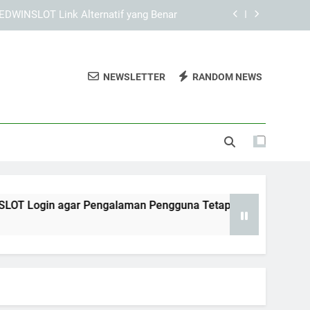
DWINSLOT Link Alternatif yang Benar
r Pengalaman Pengguna Tetap Nyaman
tif dengan Panduan yang Lebih Terarah
NEWSLETTER
RANDOM NEWS
galaman saat Membuka TIARA4D Login
duan Untuk Hidup Sehat, Produktif, Dan Penuh Makna.
DWINSLOT Link Alternatif yang Benar
r Pengalaman Pengguna Tetap Nyaman
tif dengan Panduan yang Lebih Terarah
 agar Pengalaman Pengguna Tetap Nyaman
Login Edwin
2 Months Ago