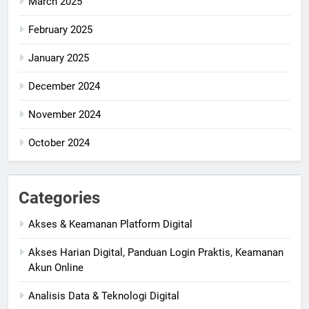
March 2025
February 2025
January 2025
December 2024
November 2024
October 2024
Categories
Akses & Keamanan Platform Digital
Akses Harian Digital, Panduan Login Praktis, Keamanan
Akun Online
Analisis Data & Teknologi Digital