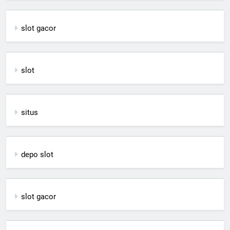
slot gacor
slot
situs
depo slot
slot gacor