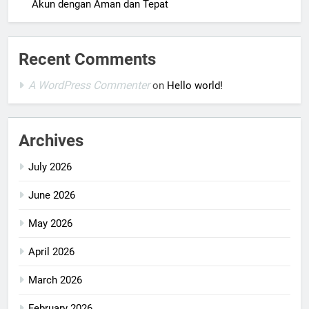
Akun dengan Aman dan Tepat
Recent Comments
A WordPress Commenter
on
Hello world!
Archives
July 2026
June 2026
May 2026
April 2026
March 2026
February 2026