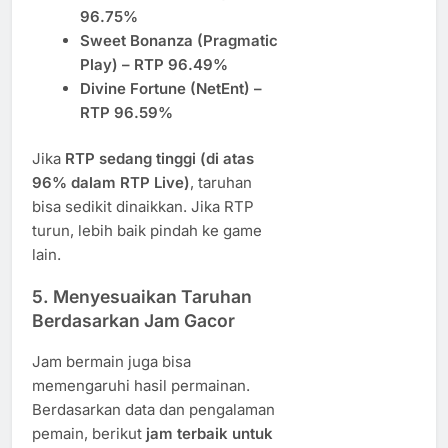
96.75%
Sweet Bonanza (Pragmatic
Play) – RTP 96.49%
Divine Fortune (NetEnt) –
RTP 96.59%
Jika
RTP sedang tinggi (di atas
96% dalam RTP Live)
, taruhan
bisa sedikit dinaikkan. Jika RTP
turun, lebih baik pindah ke game
lain.
5. Menyesuaikan Taruhan
Berdasarkan Jam Gacor
Jam bermain juga bisa
memengaruhi hasil permainan.
Berdasarkan data dan pengalaman
pemain, berikut
jam terbaik untuk