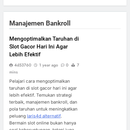
Manajemen Bankroll
Mengoptimalkan Taruhan di
Slot Gacor Hari Ini Agar
Lebih Efektif
4d53760
1 year ago
0
7
mins
Pelajari cara mengoptimalkan
taruhan di slot gacor hari ini agar
lebih efektif. Temukan strategi
terbaik, manajemen bankroll, dan
pola taruhan untuk meningkatkan
peluang
laris4d alternatif
.
Bermain slot online bukan hanya
soal keberuntungan, tetapi juga