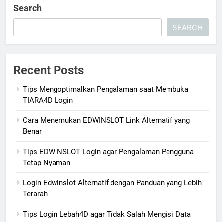
Search
SEARCH
Recent Posts
Tips Mengoptimalkan Pengalaman saat Membuka
TIARA4D Login
Cara Menemukan EDWINSLOT Link Alternatif yang
Benar
Tips EDWINSLOT Login agar Pengalaman Pengguna
Tetap Nyaman
Login Edwinslot Alternatif dengan Panduan yang Lebih
Terarah
Tips Login Lebah4D agar Tidak Salah Mengisi Data