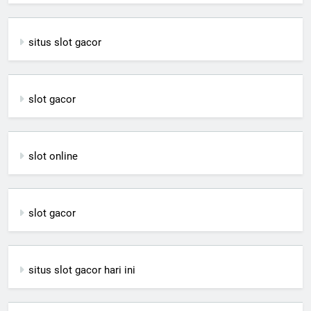
situs slot gacor
slot gacor
slot online
slot gacor
situs slot gacor hari ini