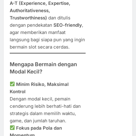
A-T (Experience, Expertise,
Authoritativeness,
Trustworthiness)
dan ditulis
dengan pendekatan
SEO-friendly
,
agar memberikan manfaat
langsung bagi siapa pun yang ingin
bermain slot secara cerdas.
Mengapa Bermain dengan
Modal Kecil?
Minim Risiko, Maksimal
Kontrol
Dengan modal kecil, pemain
cenderung lebih berhati-hati dan
strategis dalam memilih waktu,
game, dan jumlah taruhan.
Fokus pada Pola dan
Momentum