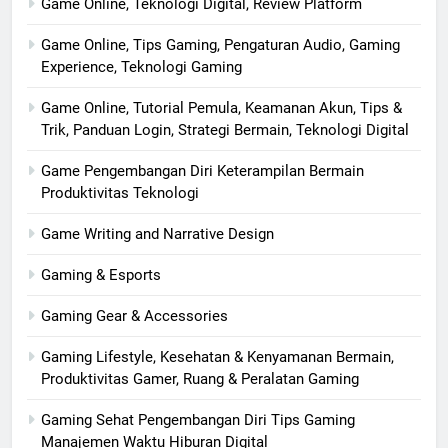
Game Online, Teknologi Digital, Review Platform
Game Online, Tips Gaming, Pengaturan Audio, Gaming
Experience, Teknologi Gaming
Game Online, Tutorial Pemula, Keamanan Akun, Tips &
Trik, Panduan Login, Strategi Bermain, Teknologi Digital
Game Pengembangan Diri Keterampilan Bermain
Produktivitas Teknologi
Game Writing and Narrative Design
Gaming & Esports
Gaming Gear & Accessories
Gaming Lifestyle, Kesehatan & Kenyamanan Bermain,
Produktivitas Gamer, Ruang & Peralatan Gaming
Gaming Sehat Pengembangan Diri Tips Gaming
Manajemen Waktu Hiburan Digital