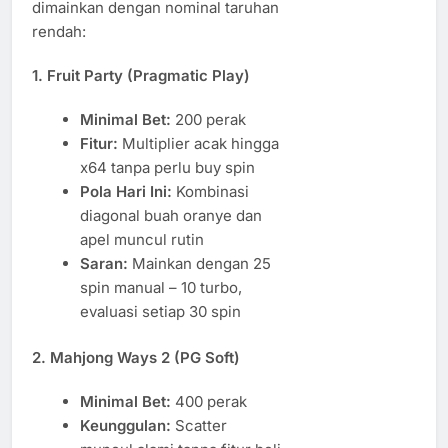
dimainkan dengan nominal taruhan
rendah:
1.
Fruit Party (Pragmatic Play)
Minimal Bet:
200 perak
Fitur:
Multiplier acak hingga
x64 tanpa perlu buy spin
Pola Hari Ini:
Kombinasi
diagonal buah oranye dan
apel muncul rutin
Saran:
Mainkan dengan 25
spin manual – 10 turbo,
evaluasi setiap 30 spin
2.
Mahjong Ways 2 (PG Soft)
Minimal Bet:
400 perak
Keunggulan:
Scatter