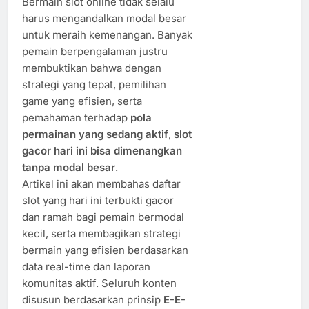
Bermain slot online tidak selalu
harus mengandalkan modal besar
untuk meraih kemenangan. Banyak
pemain berpengalaman justru
membuktikan bahwa dengan
strategi yang tepat, pemilihan
game yang efisien, serta
pemahaman terhadap
pola
permainan yang sedang aktif
,
slot
gacor hari ini bisa dimenangkan
tanpa modal besar
.
Artikel ini akan membahas daftar
slot yang hari ini terbukti gacor
dan ramah bagi pemain bermodal
kecil, serta membagikan strategi
bermain yang efisien berdasarkan
data real-time dan laporan
komunitas aktif. Seluruh konten
disusun berdasarkan prinsip
E-E-