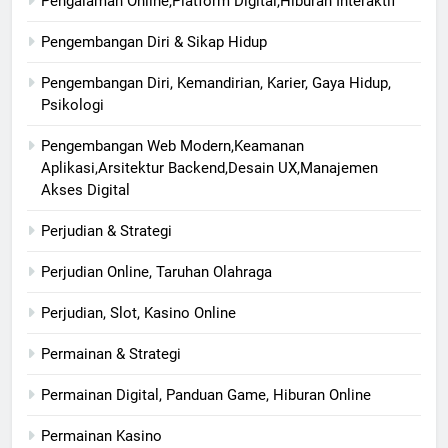
Pengalaman Online,Platform Digital,Hiburan Interaktif
Pengembangan Diri & Sikap Hidup
Pengembangan Diri, Kemandirian, Karier, Gaya Hidup,
Psikologi
Pengembangan Web Modern,Keamanan
Aplikasi,Arsitektur Backend,Desain UX,Manajemen
Akses Digital
Perjudian & Strategi
Perjudian Online, Taruhan Olahraga
Perjudian, Slot, Kasino Online
Permainan & Strategi
Permainan Digital, Panduan Game, Hiburan Online
Permainan Kasino