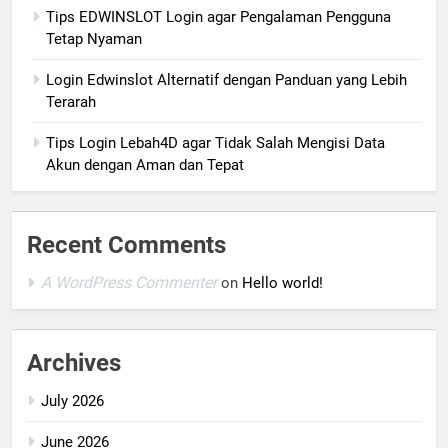
Tips EDWINSLOT Login agar Pengalaman Pengguna
Tetap Nyaman
Login Edwinslot Alternatif dengan Panduan yang Lebih
Terarah
Tips Login Lebah4D agar Tidak Salah Mengisi Data
Akun dengan Aman dan Tepat
Recent Comments
A WordPress Commenter
on
Hello world!
Archives
July 2026
June 2026