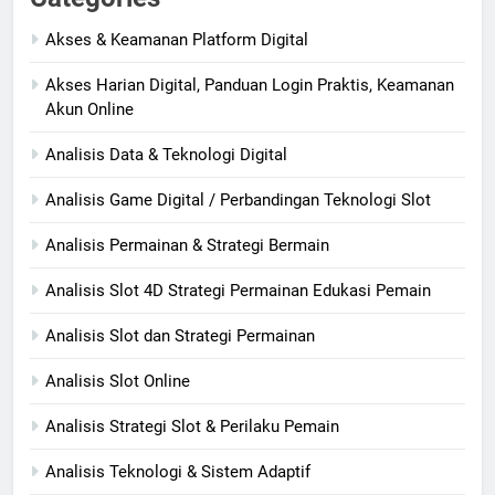
Akses & Keamanan Platform Digital
Akses Harian Digital, Panduan Login Praktis, Keamanan
Akun Online
Analisis Data & Teknologi Digital
Analisis Game Digital / Perbandingan Teknologi Slot
Analisis Permainan & Strategi Bermain
Analisis Slot 4D Strategi Permainan Edukasi Pemain
Analisis Slot dan Strategi Permainan
Analisis Slot Online
Analisis Strategi Slot & Perilaku Pemain
Analisis Teknologi & Sistem Adaptif