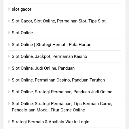
slot gacor
Slot Gacor, Slot Online, Permainan Slot, Tips Slot
Slot Online
Slot Online | Strategi Hemat | Pola Harian
Slot Online, Jackpot, Permainan Kasino
Slot Online, Judi Online, Panduan
Slot Online, Permainan Casino, Panduan Taruhan
Slot Online, Strategi Permainan, Panduan Judi Online
Slot Online, Strategi Permainan, Tips Bermain Game,
Pengelolaan Modal, Fitur Game Online
Strategi Bermain & Analisis Waktu Login