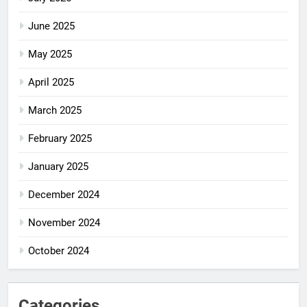
June 2025
May 2025
April 2025
March 2025
February 2025
January 2025
December 2024
November 2024
October 2024
Categories