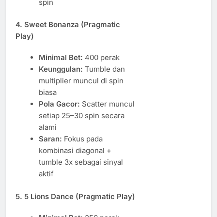
spin
4.
Sweet Bonanza (Pragmatic
Play)
Minimal Bet:
400 perak
Keunggulan:
Tumble dan
multiplier muncul di spin
biasa
Pola Gacor:
Scatter muncul
setiap 25–30 spin secara
alami
Saran:
Fokus pada
kombinasi diagonal +
tumble 3x sebagai sinyal
aktif
5.
5 Lions Dance (Pragmatic Play)