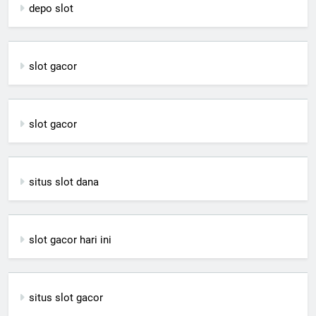
depo slot
slot gacor
slot gacor
situs slot dana
slot gacor hari ini
situs slot gacor