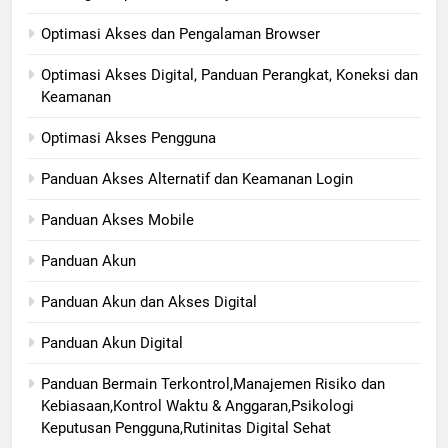
Optimasi Akses dan Pengalaman Browser
Optimasi Akses Digital, Panduan Perangkat, Koneksi dan
Keamanan
Optimasi Akses Pengguna
Panduan Akses Alternatif dan Keamanan Login
Panduan Akses Mobile
Panduan Akun
Panduan Akun dan Akses Digital
Panduan Akun Digital
Panduan Bermain Terkontrol,Manajemen Risiko dan
Kebiasaan,Kontrol Waktu & Anggaran,Psikologi
Keputusan Pengguna,Rutinitas Digital Sehat