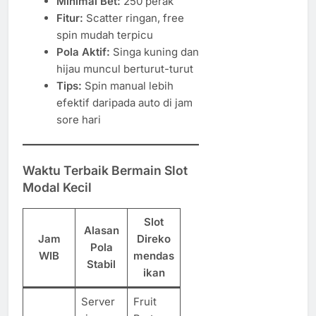
Minimal Bet:
250 perak
Fitur:
Scatter ringan, free
spin mudah terpicu
Pola Aktif:
Singa kuning dan
hijau muncul berturut-turut
Tips:
Spin manual lebih
efektif daripada auto di jam
sore hari
Waktu Terbaik Bermain Slot
Modal Kecil
Slot
Alasan
Jam
Direko
Pola
WIB
mendas
Stabil
ikan
Server
Fruit