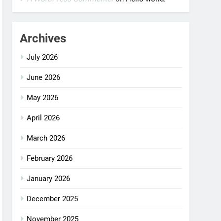
Archives
July 2026
June 2026
May 2026
April 2026
March 2026
February 2026
January 2026
December 2025
November 2025