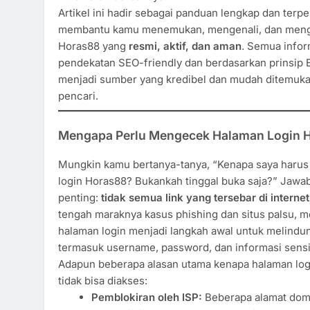
Artikel ini hadir sebagai panduan lengkap dan terp
membantu kamu menemukan, mengenali, dan meng
Horas88 yang
resmi, aktif, dan aman
. Semua info
pendekatan SEO-friendly dan berdasarkan prinsip E
menjadi sumber yang kredibel dan mudah ditemuka
pencari.
Mengapa Perlu Mengecek Halaman Login 
Mungkin kamu bertanya-tanya, “Kenapa saya harus
login Horas88? Bukankah tinggal buka saja?” Jaw
penting:
tidak semua link yang tersebar di interne
tengah maraknya kasus phishing dan situs palsu, m
halaman login menjadi langkah awal untuk melindung
termasuk username, password, dan informasi sensit
Adapun beberapa alasan utama kenapa halaman logi
tidak bisa diakses:
Pemblokiran oleh ISP:
Beberapa alamat domai