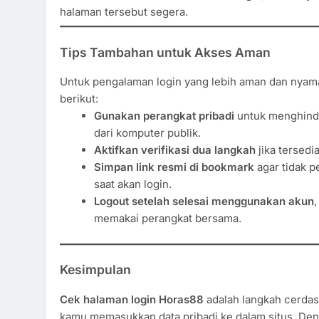
halaman tersebut segera.
Tips Tambahan untuk Akses Aman
Untuk pengalaman login yang lebih aman dan nyaman
berikut:
Gunakan perangkat pribadi
untuk menghinda
dari komputer publik.
Aktifkan verifikasi dua langkah
jika tersedia
Simpan link resmi di bookmark
agar tidak p
saat akan login.
Logout setelah selesai menggunakan akun
,
memakai perangkat bersama.
Kesimpulan
Cek halaman login Horas88
adalah langkah cerdas
kamu memasukkan data pribadi ke dalam situs. De