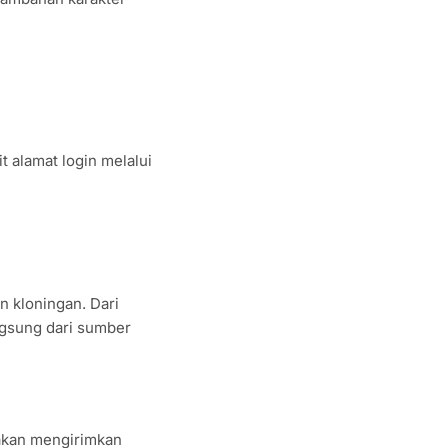
 alamat login melalui
n kloningan. Dari
gsung dari sumber
 akan mengirimkan