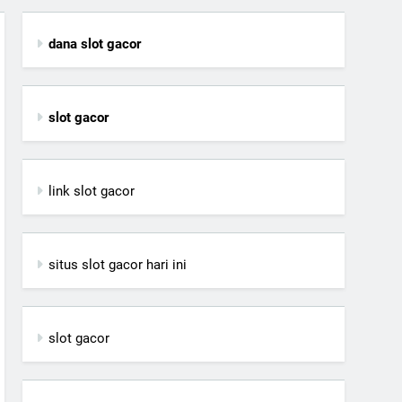
dana slot gacor
slot gacor
link slot gacor
situs slot gacor hari ini
slot gacor