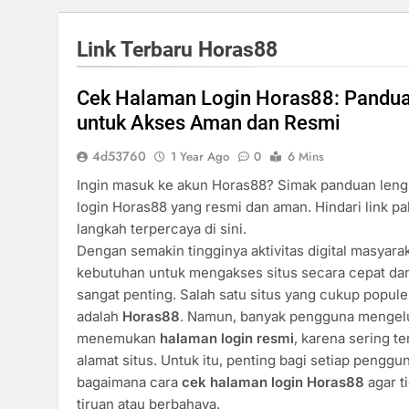
Link Terbaru Horas88
Cek Halaman Login Horas88: Pandu
untuk Akses Aman dan Resmi
4d53760
1 Year Ago
0
6 Mins
Ingin masuk ke akun Horas88? Simak panduan leng
login Horas88 yang resmi dan aman. Hindari link pa
langkah terpercaya di sini.
Dengan semakin tingginya aktivitas digital masyara
kebutuhan untuk mengakses situs secara cepat da
sangat penting. Salah satu situs yang cukup popule
adalah
Horas88
. Namun, banyak pengguna mengelu
menemukan
halaman login resmi
, karena sering t
alamat situs. Untuk itu, penting bagi setiap penggu
bagaimana cara
cek halaman login Horas88
agar ti
tiruan atau berbahaya.