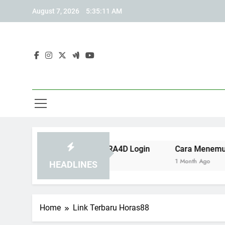
Skip
August 7, 2026
5:35:12 AM
to
content
Wor
Temukan Ti
saat Membuka TIARA4D Login
Cara Menemukan EDWINSLO
1 Month Ago
HEADLINES
Home
Link Terbaru Horas88