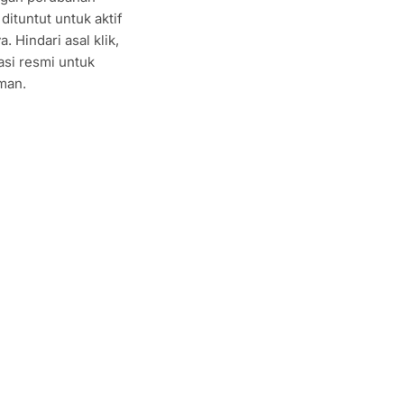
ituntut untuk aktif
 Hindari asal klik,
asi resmi untuk
man.