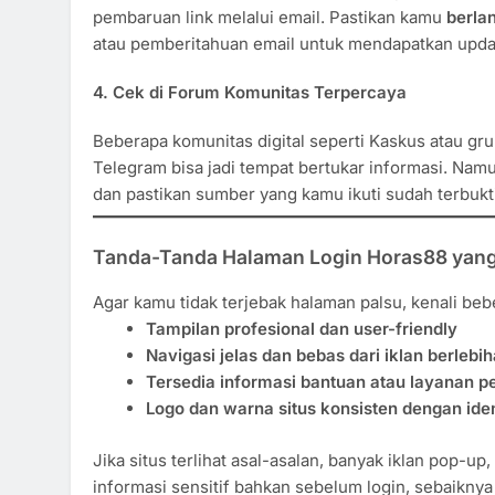
pembaruan link melalui email. Pastikan kamu
berla
atau pemberitahuan email untuk mendapatkan updat
4.
Cek di Forum Komunitas Terpercaya
Beberapa komunitas digital seperti Kaskus atau gr
Telegram bisa jadi tempat bertukar informasi. Namun
dan pastikan sumber yang kamu ikuti sudah terbukt
Tanda-Tanda Halaman Login Horas88 yang
Agar kamu tidak terjebak halaman palsu, kenali beber
Tampilan profesional dan user-friendly
Navigasi jelas dan bebas dari iklan berlebi
Tersedia informasi bantuan atau layanan p
Logo dan warna situs konsisten dengan ide
Jika situs terlihat asal-asalan, banyak iklan pop-up
informasi sensitif bahkan sebelum login, sebaiknya