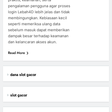
pengalaman pengguna agar proses
login Lebah4D lebih jelas dan tidak
membingungkan. Kebiasaan kecil
seperti memeriksa ulang data
sebelum masuk dapat memberikan
dampak besar terhadap keamanan
dan kelancaran akses akun.
Read More
dana slot gacor
slot gacor