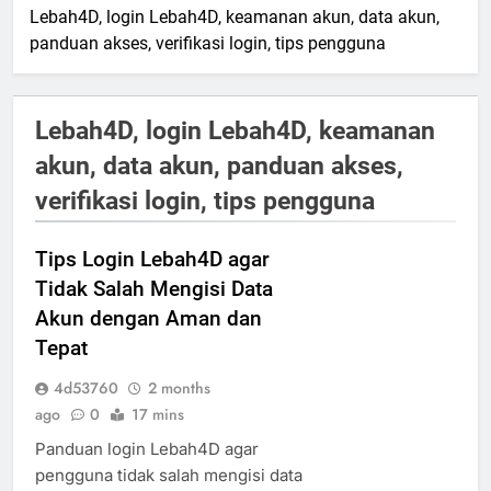
Lebah4D, login Lebah4D, keamanan akun, data akun,
panduan akses, verifikasi login, tips pengguna
Lebah4D, login Lebah4D, keamanan
akun, data akun, panduan akses,
verifikasi login, tips pengguna
Tips Login Lebah4D agar
Tidak Salah Mengisi Data
Akun dengan Aman dan
Tepat
4d53760
2 months
ago
0
17 mins
Panduan login Lebah4D agar
pengguna tidak salah mengisi data