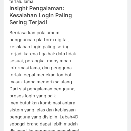
terlalu lama.
Insight Pengalaman:
Kesalahan Login Paling
Sering Terjadi
Berdasarkan pola umum
penggunaan platform digital,
kesalahan login paling sering
terjadi karena tiga hal: data tidak
sesuai, perangkat menyimpan
informasi lama, dan pengguna
terlalu cepat menekan tombol
masuk tanpa memeriksa ulang.
Dari sisi pengalaman pengguna,
proses login yang baik
membutuhkan kombinasi antara
sistem yang jelas dan kebiasaan
pengguna yang disiplin. Lebah4D
sebagai brand dapat lebih mudah
diakses jika pengguna memahami