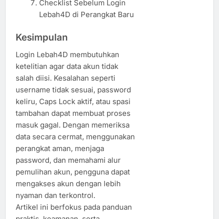
Checklist Sebelum Login
Lebah4D di Perangkat Baru
Kesimpulan
Login Lebah4D membutuhkan
ketelitian agar data akun tidak
salah diisi. Kesalahan seperti
username tidak sesuai, password
keliru, Caps Lock aktif, atau spasi
tambahan dapat membuat proses
masuk gagal. Dengan memeriksa
data secara cermat, menggunakan
perangkat aman, menjaga
password, dan memahami alur
pemulihan akun, pengguna dapat
mengakses akun dengan lebih
nyaman dan terkontrol.
Artikel ini berfokus pada panduan
praktis, keamanan, serta