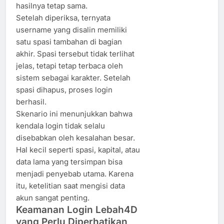
hasilnya tetap sama.
Setelah diperiksa, ternyata
username yang disalin memiliki
satu spasi tambahan di bagian
akhir. Spasi tersebut tidak terlihat
jelas, tetapi tetap terbaca oleh
sistem sebagai karakter. Setelah
spasi dihapus, proses login
berhasil.
Skenario ini menunjukkan bahwa
kendala login tidak selalu
disebabkan oleh kesalahan besar.
Hal kecil seperti spasi, kapital, atau
data lama yang tersimpan bisa
menjadi penyebab utama. Karena
itu, ketelitian saat mengisi data
akun sangat penting.
Keamanan Login Lebah4D
yang Perlu Diperhatikan