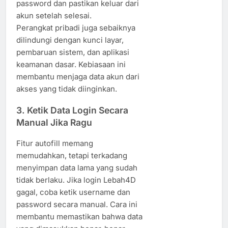
password dan pastikan keluar dari
akun setelah selesai.
Perangkat pribadi juga sebaiknya
dilindungi dengan kunci layar,
pembaruan sistem, dan aplikasi
keamanan dasar. Kebiasaan ini
membantu menjaga data akun dari
akses yang tidak diinginkan.
3. Ketik Data Login Secara
Manual Jika Ragu
Fitur autofill memang
memudahkan, tetapi terkadang
menyimpan data lama yang sudah
tidak berlaku. Jika login Lebah4D
gagal, coba ketik username dan
password secara manual. Cara ini
membantu memastikan bahwa data