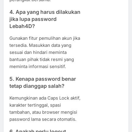
4. Apa yang harus dilakukan
jika lupa password
Lebah4D?
Gunakan fitur pemulihan akun jika
tersedia. Masukkan data yang
sesuai dan hindari meminta
bantuan pihak tidak resmi yang
meminta informasi sensitif.
5. Kenapa password benar
tetap dianggap salah?
Kemungkinan ada Caps Lock aktif,
karakter tertinggal, spasi
tambahan, atau browser mengisi
password lama secara otomatis.
6. Apakah perlu logout