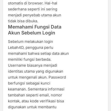
otomatis di browser. Hal-hal
sederhana seperti ini sering
menjadi penyebab utama akun
tidak bisa dibuka.
Memahami Fungsi Data
Akun Sebelum Login
Sebelum melakukan login
Lebah4D, pengguna perlu
memahami bahwa setiap data akun
memiliki fungsi berbeda.
Username biasanya menjadi
identitas utama yang digunakan
untuk mengenali akun. Password
berfungsi sebagai kunci
keamanan. Sementara informasi
tambahan seperti email, nomor
kontak, atau kode verifikasi bisa
digunakan untuk membantu