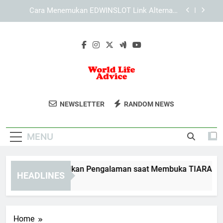
Skip
Tips EDWINSLOT Login agar Pengalaman
to
Pengguna Tetap Nyaman
content
Login Edwinslot Alternatif dengan Panduan yang
Lebih Terarah
Tips Mengoptimalkan Pengalaman saat
Membuka TIARA4D Login
Cara Menemukan EDWINSLOT Link Alternatif
yang Benar
World Life
Temukan Tips Dan Inspirasi Hidup Dari
Tips EDWINSLOT Login agar Pengalaman
NEWSLETTER
RANDOM NEWS
Pengguna Tetap Nyaman
Advice
World Life Advice. Dapatkan Panduan
Login Edwinslot Alternatif dengan Panduan yang
Untuk Hidup Sehat, Produktif, Dan Penuh
Lebih Terarah
MENU
Makna.
ips Mengoptimalkan Pengalaman saat Membuka TIARA4D Log
HEADLINES
Weeks Ago
Home