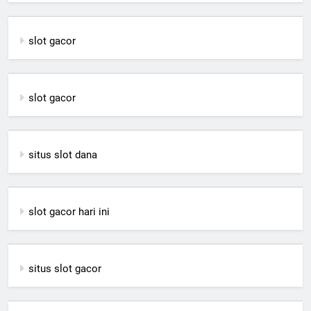
slot gacor
slot gacor
situs slot dana
slot gacor hari ini
situs slot gacor