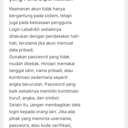
Keamanan akun tidak hanya
bergantung pada sistem, tetapi
juga pada kebiasaan pengguna.
Login Lebah4D sebaiknya
dilakukan dengan pendekatan hati-
hati, terutama jika akun memuat
data pribadi.
Gunakan password yang tidak
mudah ditebak. Hindari memakai
tanggal lahir, nama pribadi, atau
kombinasi sederhana seperti
angka berurutan. Password yang
baik sebaiknya memiliki kombinasi
huruf, angka, dan simbol.
Selain itu, jangan membagikan data
login kepada orang lain. Jika ada
pihak yang meminta username,
password, atau kode verifikasi,