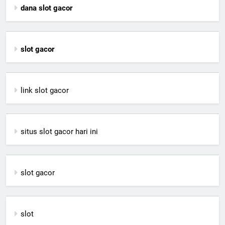
dana slot gacor
slot gacor
link slot gacor
situs slot gacor hari ini
slot gacor
slot