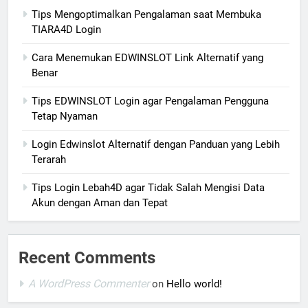
Tips Mengoptimalkan Pengalaman saat Membuka
TIARA4D Login
Cara Menemukan EDWINSLOT Link Alternatif yang
Benar
Tips EDWINSLOT Login agar Pengalaman Pengguna
Tetap Nyaman
Login Edwinslot Alternatif dengan Panduan yang Lebih
Terarah
Tips Login Lebah4D agar Tidak Salah Mengisi Data
Akun dengan Aman dan Tepat
Recent Comments
A WordPress Commenter
on
Hello world!