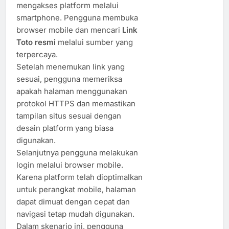
mengakses platform melalui
smartphone. Pengguna membuka
browser mobile dan mencari
Link
Toto resmi
melalui sumber yang
terpercaya.
Setelah menemukan link yang
sesuai, pengguna memeriksa
apakah halaman menggunakan
protokol HTTPS dan memastikan
tampilan situs sesuai dengan
desain platform yang biasa
digunakan.
Selanjutnya pengguna melakukan
login melalui browser mobile.
Karena platform telah dioptimalkan
untuk perangkat mobile, halaman
dapat dimuat dengan cepat dan
navigasi tetap mudah digunakan.
Dalam skenario ini, pengguna