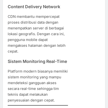
Content Delivery Network
CDN membantu mempercepat
proses distribusi data dengan
menempatkan server di berbagai
lokasi geografis. Dengan cara ini,
pengguna mobile dapat
mengakses halaman dengan lebih
cepat.
Sistem Monitoring Real-Time
Platform modern biasanya memiliki
sistem monitoring yang mampu
mendeteksi gangguan akses
secara real-time sehingga tim
teknis dapat melakukan
penyesuaian dengan cepat.