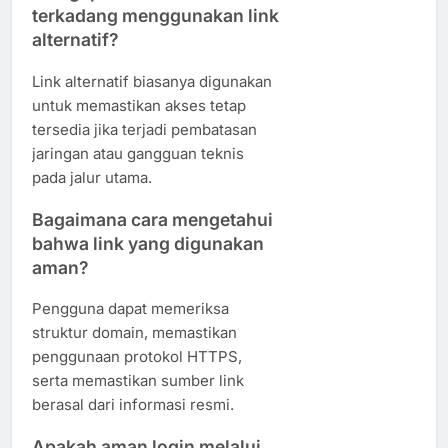
terkadang menggunakan link
alternatif?
Link alternatif biasanya digunakan
untuk memastikan akses tetap
tersedia jika terjadi pembatasan
jaringan atau gangguan teknis
pada jalur utama.
Bagaimana cara mengetahui
bahwa link yang digunakan
aman?
Pengguna dapat memeriksa
struktur domain, memastikan
penggunaan protokol HTTPS,
serta memastikan sumber link
berasal dari informasi resmi.
Apakah aman login melalui