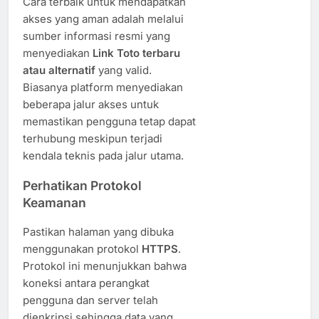
Cara terbaik untuk mendapatkan
akses yang aman adalah melalui
sumber informasi resmi yang
menyediakan
Link Toto terbaru
atau alternatif
yang valid.
Biasanya platform menyediakan
beberapa jalur akses untuk
memastikan pengguna tetap dapat
terhubung meskipun terjadi
kendala teknis pada jalur utama.
Perhatikan Protokol
Keamanan
Pastikan halaman yang dibuka
menggunakan protokol
HTTPS
.
Protokol ini menunjukkan bahwa
koneksi antara perangkat
pengguna dan server telah
dienkripsi sehingga data yang