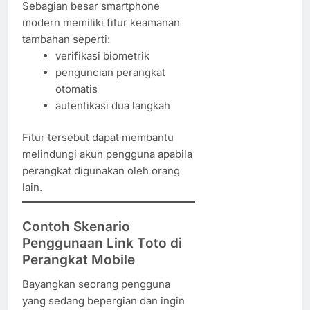
Sebagian besar smartphone
modern memiliki fitur keamanan
tambahan seperti:
verifikasi biometrik
penguncian perangkat
otomatis
autentikasi dua langkah
Fitur tersebut dapat membantu
melindungi akun pengguna apabila
perangkat digunakan oleh orang
lain.
Contoh Skenario
Penggunaan Link Toto di
Perangkat Mobile
Bayangkan seorang pengguna
yang sedang bepergian dan ingin