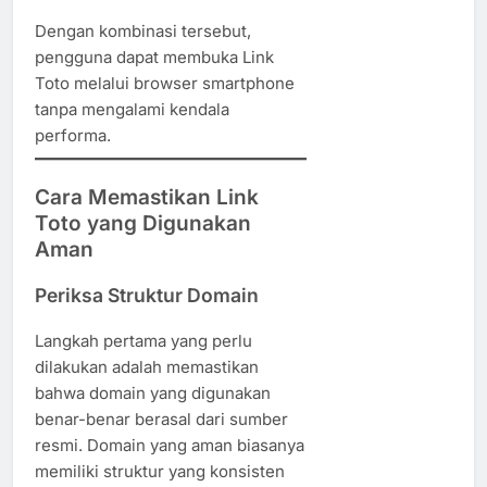
Dengan kombinasi tersebut,
pengguna dapat membuka Link
Toto melalui browser smartphone
tanpa mengalami kendala
performa.
Cara Memastikan Link
Toto yang Digunakan
Aman
Periksa Struktur Domain
Langkah pertama yang perlu
dilakukan adalah memastikan
bahwa domain yang digunakan
benar-benar berasal dari sumber
resmi. Domain yang aman biasanya
memiliki struktur yang konsisten