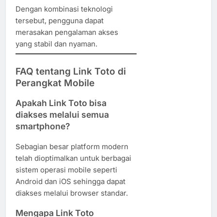
Dengan kombinasi teknologi
tersebut, pengguna dapat
merasakan pengalaman akses
yang stabil dan nyaman.
FAQ tentang Link Toto di
Perangkat Mobile
Apakah Link Toto bisa
diakses melalui semua
smartphone?
Sebagian besar platform modern
telah dioptimalkan untuk berbagai
sistem operasi mobile seperti
Android dan iOS sehingga dapat
diakses melalui browser standar.
Mengapa Link Toto