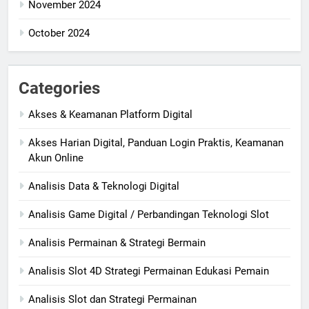
November 2024
October 2024
Categories
Akses & Keamanan Platform Digital
Akses Harian Digital, Panduan Login Praktis, Keamanan
Akun Online
Analisis Data & Teknologi Digital
Analisis Game Digital / Perbandingan Teknologi Slot
Analisis Permainan & Strategi Bermain
Analisis Slot 4D Strategi Permainan Edukasi Pemain
Analisis Slot dan Strategi Permainan