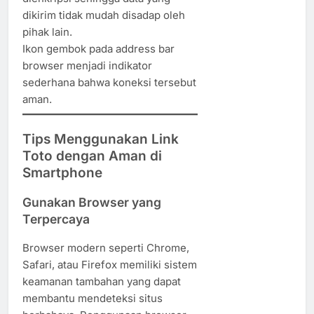
dikirim tidak mudah disadap oleh
pihak lain.
Ikon gembok pada address bar
browser menjadi indikator
sederhana bahwa koneksi tersebut
aman.
Tips Menggunakan Link
Toto dengan Aman di
Smartphone
Gunakan Browser yang
Terpercaya
Browser modern seperti Chrome,
Safari, atau Firefox memiliki sistem
keamanan tambahan yang dapat
membantu mendeteksi situs